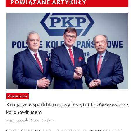
POWIĄZANE ARTYKUŁY
Wydarzenia
Kolejarze wsparli Narodowy Instytut Leków w walce z
koronawirusem
Author
Posted
Raport Kolejowy
7 maja 2020
on