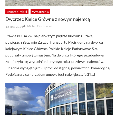
Raport Z Polski
Wydarzenia
Dworzec Kielce Główne z nowym najemcą
Author
Posted
Michał Ciechowski
18 lipca 2024
on
Prawie 800 m kw. na pierwszym piętrze budynku – taką
powierzchnię zajmie Zarząd Transportu Miejskiego na dworcu
kolejowym Kielce Główne. Polskie Koleje Państwowe S.A.
podpisały umowę z miastem. Na dworcu, którego przebudowa
zakończyła się w grudniu ubiegłego roku, przybywa najemców.
Obecnie wynajęto już 93 proc. dostępnej powierzchni komercyjnej.
Podpisana z samorządem umowa jest największą, jeśli […]