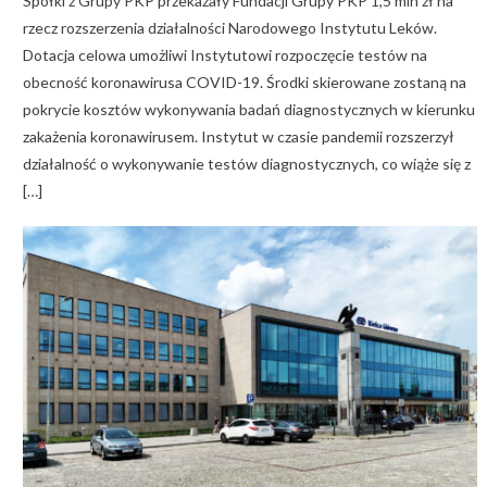
Spółki z Grupy PKP przekazały Fundacji Grupy PKP 1,5 mln zł na
rzecz rozszerzenia działalności Narodowego Instytutu Leków.
Dotacja celowa umożliwi Instytutowi rozpoczęcie testów na
obecność koronawirusa COVID-19. Środki skierowane zostaną na
pokrycie kosztów wykonywania badań diagnostycznych w kierunku
zakażenia koronawirusem. Instytut w czasie pandemii rozszerzył
działalność o wykonywanie testów diagnostycznych, co wiąże się z
[…]