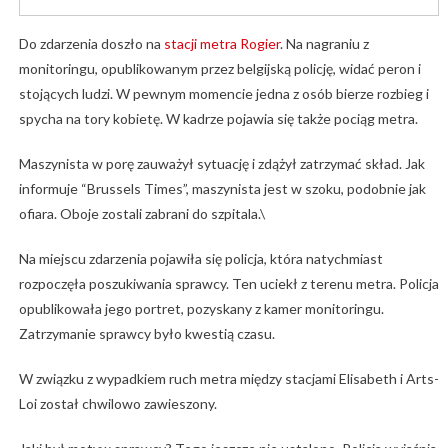
Do zdarzenia doszło na
stacji metra Rogier
. Na nagraniu z
monitoringu, opublikowanym przez belgijską policję, widać peron i
stojących ludzi. W pewnym momencie jedna z osób bierze rozbieg i
spycha na tory kobietę. W kadrze pojawia się także pociąg metra.
Maszynista w porę zauważył sytuację i zdążył zatrzymać skład. Jak
informuje “Brussels Times”, maszynista jest w szoku, podobnie jak
ofiara. Oboje zostali zabrani do szpitala.\
Na miejscu zdarzenia pojawiła się policja, która natychmiast
rozpoczęła poszukiwania sprawcy. Ten uciekł z terenu metra. Policja
opublikowała jego portret, pozyskany z kamer monitoringu.
Zatrzymanie sprawcy było kwestią czasu.
W związku z wypadkiem ruch metra między stacjami Elisabeth i Arts-
Loi został chwilowo zawieszony.