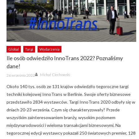
Global
Targi
Wydarzenia
Ile osób odwiedziło InnoTrans 2022? Poznaliśmy
dane!
Author
Posted
Michał Ciechowski
26 września 2022
on
Około 140 tys. osób ze 131 krajów odwiedziło tegoroczne targi
techniki kolejowej InnoTrans w Berlinie. Swoje oferty biznesowe
przedstawiło 2834 wystawców. Targi InnoTrans 2020 odbyły się w
dniach 20-23 września. Czym się charakteryzowały? Przede
wszystkim zainteresowaniem branży, wysokim poziomem
międzynarodowości i wieloma transakcjami biznesowymi. Na
tegorocznej edycji wystawcy pokazali 250 światowych premier, 128