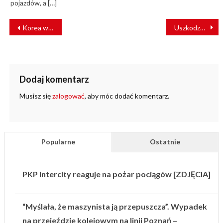
pojazdów, a […]
NAWIGACJA
Korea wesprze budowę KDP?
Uszkodzona sieć trakcyjna w Gdańsku
WPISU
Dodaj komentarz
Musisz się
zalogować
, aby móc dodać komentarz.
Popularne
Ostatnie
PKP Intercity reaguje na pożar pociągów [ZDJĘCIA]
“Myślała, że maszynista ją przepuszcza”. Wypadek
na przejeździe kolejowym na linii Poznań –