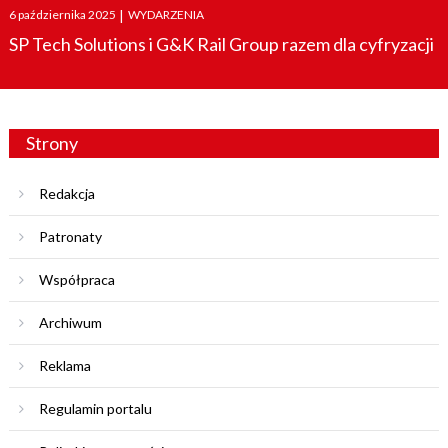
Posted
6 października 2025
|
WYDARZENIA
on
SP Tech Solutions i G&K Rail Group razem dla cyfryzacji
Strony
Redakcja
Patronaty
Współpraca
Archiwum
Reklama
Regulamin portalu