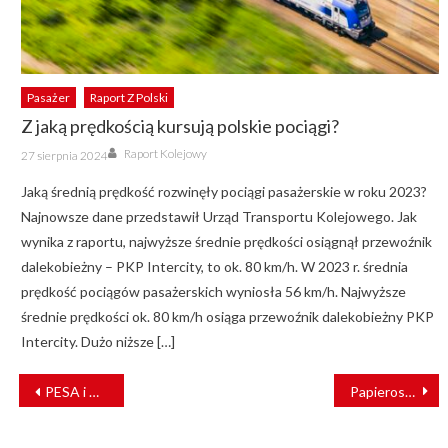
Pasażer
Raport Z Polski
Z jaką prędkością kursują polskie pociągi?
Author
Posted
Raport Kolejowy
27 sierpnia 2024
on
Jaką średnią prędkość rozwinęły pociągi pasażerskie w roku 2023?
Najnowsze dane przedstawił Urząd Transportu Kolejowego. Jak
wynika z raportu, najwyższe średnie prędkości osiągnął przewoźnik
dalekobieżny – PKP Intercity, to ok. 80 km/h. W 2023 r. średnia
prędkość pociągów pasażerskich wyniosła 56 km/h. Najwyższe
średnie prędkości ok. 80 km/h osiąga przewoźnik dalekobieżny PKP
Intercity. Dużo niższe […]
NAWIGACJA
PESA i HeiterBlick łączą siły, bydgoska spółka obejmie 100% udziałów niemieckiego producenta tramwajów.
Papierosowy przemyt zatrzymał pociąg. Pasażerowie uwięzieni na granicy
WPISU