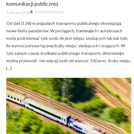
komunikacji publicznej
Author
Posted
Michał Ciechowski
1 czerwca 2020
on
Od dziś (1.06) w pojazdach transportu publicznego obowiązują
nowe limity pasażerów. W pociągach, tramwajach i autobusach
może podróżować tyle osób, ile jest miejsc siedzących lub lub tyle,
ile wynosi połowa łącznej liczby miejsc siedzących i stojących. W
tym samym czasie środkami publicznego transportu zbiorowego
można przewozić nie więcej osób niż wynosi: 100 proc. liczby miejsc
[…]