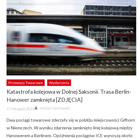
Przewozy Towarowe
Wydarzenia
Katastrofa kolejowa w Dolnej Saksonii. Trasa Berlin-
Hanower zamknięta [ZDJĘCIA]
Author
Posted
Michał Ciechowski
17 listopada 2022
on
Dwa pociągi towarowe zderzyły się w pobliżu miejscowości Gifhorn
w Niemczech. W wyniku zdarzenia zamknięto linię kolejową między
Hanowerem a Berlinem. Opóźnienia pociągów ICE wynoszą około