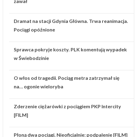
zawał
Dramat na stacji Gdynia Główna. Trwa reanimacja.
Pociągi opóźnione
Sprawca pokryje koszty. PLK komentują wypadek
w Świebodzinie
O włos od tragedii. Pociąg metra zatrzymał się
na… ogonie wieloryba
Zderzenie ciężarówki z pociągiem PKP Intercity
[FILM]
Płoną dwa pociągi. Nieoficjalnie: podpalenie [FILM]