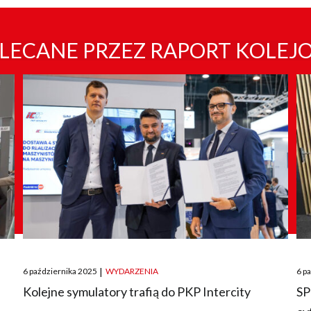
LECANE PRZEZ RAPORT KOLEJ
Posted
Pos
6 października 2025
|
WYDARZENIA
6 p
on
on
O
Kolejne symulatory trafią do PKP Intercity
SP