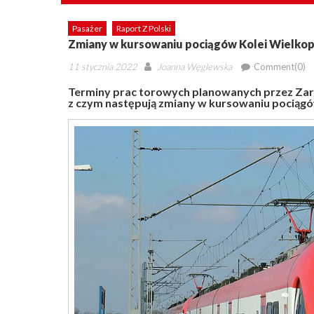
Pasażer
Raport Z Polski
Zmiany w kursowaniu pociągów Kolei Wielkop
Posted
Author
11 stycznia 2022
Joanna Węglewska
Comment(0)
on
Terminy prac torowych planowanych przez Zarz
z czym następują zmiany w kursowaniu pociągó