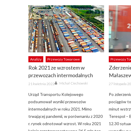
Analizy
Przewozy Towarowe
Przewozy T
Rok 2021 ze wzrostem w
Zderzeni
przewozach intermodalnych
Małaszew
Author
Posted
Posted
Michał Ciechowski
21 kwietnia 2022
27 listopada 2
on
on
Urząd Transportu Kolejowego
Po zderzen
podsumował wyniki przewozów
pociągów to
intermodalnych w roku 2021. Mimo
minut wstrzy
trwającej pandemii, w porównaniu z 2020
Terespol – 
r. rynek odnotował wzrost. W roku 2021
12.30 sytua
koleją przetransportowano 26,5 mln ton
wypadku z 