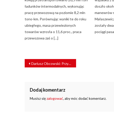
ładunków intermodalnych, wykonując
doszło około
pracę przewozową na poziomie 8,2 mln
manewrów na
tono-km. Porównując wyniki te do roku
Małaszewic
ubiegłego, masa przewiezionych
zostały dwa 
towarów wzrosła o 11,6 proc., praca
pociągi pasa
przewozowa zaś o […]
NAWIGACJA
Dariusz Obcowski: Przyszłość miast to inteligentne rozwiązania transportowe [WYWIAD]
WPISU
Dodaj komentarz
Musisz się
zalogować
, aby móc dodać komentarz.