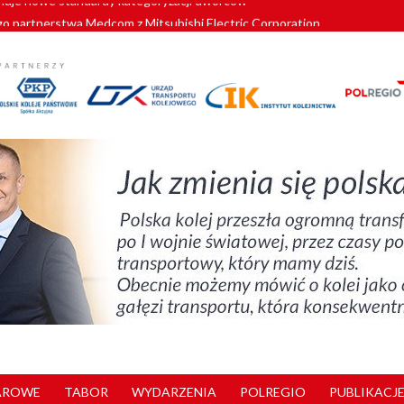
o partnerstwa Medcom z Mitsubishi Electric Corporation
tnerem „Lata na Dolnym Śląsku”. We Wrocławiu rusza weekend pełen reg
pomorskie znów szuka dostawcy nowych EZT
ach kolejowych w północnej Wielkopolsce. Łatwiejsze dojazdy do pracy i 
nuje nowe standardy kategoryzacji dworców
AROWE
TABOR
WYDARZENIA
POLREGIO
PUBLIKACJE