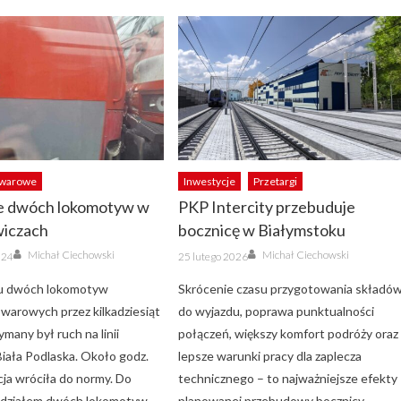
owarowe
Inwestycje
Przetargi
e dwóch lokomotyw w
PKP Intercity przebuduje
iczach
bocznicę w Białymstoku
Author
Author
Posted
Michał Ciechowski
Michał Ciechowski
024
25 lutego 2026
on
iu dwóch lokomotyw
Skrócenie czasu przygotowania składó
warowych przez kilkadziesiąt
do wyjazdu, poprawa punktualności
many był ruch na linii
połączeń, większy komfort podróży oraz
Biała Podlaska. Około godz.
lepsze warunki pracy dla zaplecza
cja wróciła do normy. Do
technicznego – to najważniejsze efekty
udziałem dwóch lokomotyw
planowanej przebudowy bocznicy