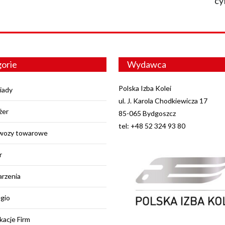
cy
orie
Wydawca
Polska Izba Kolei
iady
ul. J. Karola Chodkiewicza 17
żer
85-065 Bydgoszcz
tel: +48 52 324 93 80
wozy towarowe
r
rzenia
egio
kacje Firm