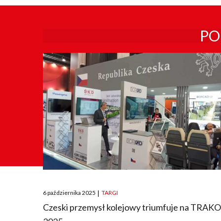
PO
Posted
6 października 2025
|
TARGI
on
Czeski przemysł kolejowy triumfuje na TRAK