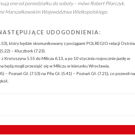
rsują one od poniedziałku do soboty – mówi Robert Pilarczyk,
zie Marszałkowskim Województwa Wielkopolskiego.
NASTĘPUJĄCE UDOGODNIENIA:
 (4.53), który będzie skomunikowany z pociągami POLREGIO relacji Ostró
(5.22) – Kluczbork (7.23).
 z Krotoszyna 5.55 do Milicza 6.13, a po 10 stycznia rozpocznie jazdę w
ina będą mogli przesiąść się w Miliczu w kierunku Wrocławia.
5) – Poznań Gł. (7.53) na Piła Gł. (5.41) – Poznań Gł. (7.21), co pozwoli na
zkół.