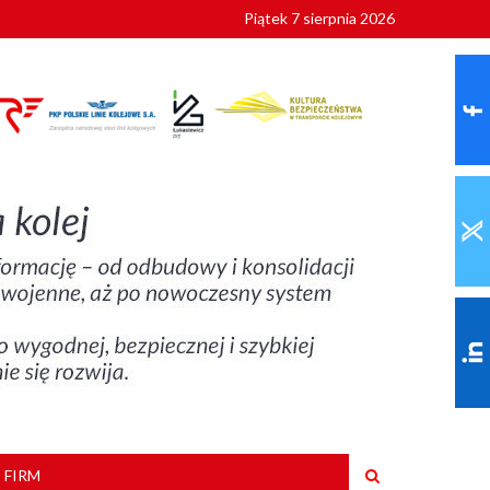
Piątek 7 sierpnia 2026
ionalnych
szkoły
 FIRM