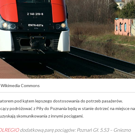
. Wikimedia Commons
izatorem pod kątem lepszego dostosowania do potrzeb pasażerów.
hcący podróżować z Piły do Poznania będą w stanie dotrzeć na miejsce na
b uzyskają skomunikowania z innymi pociągami.
OLREGIO
dodatkową parę pociągów: Poznań Gł. 5.53 – Gniezno