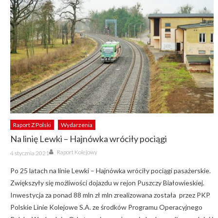
Raport Z Polski
Wydarzenia
Na linię Lewki – Hajnówka wróciły pociągi
Author
Posted
Raport Kolejowy
4 stycznia 2021
on
Po 25 latach na linie Lewki – Hajnówka wróciły pociągi pasażerskie.
Zwiększyły się możliwości dojazdu w rejon Puszczy Białowieskiej.
Inwestycja za ponad 88 mln zł mln zrealizowana została przez PKP
Polskie Linie Kolejowe S.A. ze środków Programu Operacyjnego