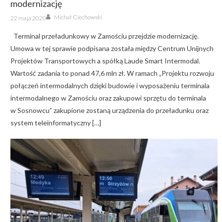
modernizację
Author
Posted
Michał Ciechowski
22 maja 2020
on
Terminal przeładunkowy w Zamościu przejdzie modernizację.
Umowa w tej sprawie podpisana została między Centrum Unijnych
Projektów Transportowych a spółką Laude Smart Intermodal.
Wartość zadania to ponad 47,6 mln zł. W ramach „Projektu rozwoju
połączeń intermodalnych dzięki budowie i wyposażeniu terminala
intermodalnego w Zamościu oraz zakupowi sprzętu do terminala
w Sosnowcu” zakupione zostaną urządzenia do przeładunku oraz
system teleinformatyczny […]