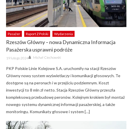
Pasażer
Raport Z Polski
Wydarzenia
Rzeszów Główny – nowa Dynamiczna Informacja
Pasażerska usprawni podróże
Author
Posted
Michał Ciechowski
19 lutego 2024
on
PKP Polskie Linie Kolejowe S.A. uruchomiły na stacji Rzeszów
Główny nowy system wyświetlaczy i komunikacji głosowych. Te
dostępne są na peronach i w przejściu podziemnym. Koszt
inwestycji to 8 mln zł netto. Stacja Rzeszów Główny przeszła
kompleksową przebudowę peronów. Kolejnym krokiem był montaż
nowego systemu dynamicznej informacji pasażerskiej, a także
monitoringu. Komunikaty głosowe i system […]