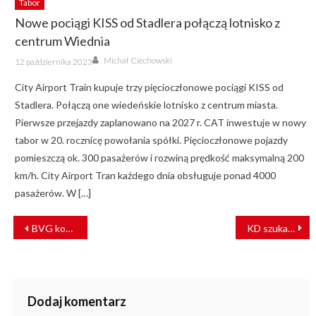
Tabor
Nowe pociągi KISS od Stadlera połączą lotnisko z
centrum Wiednia
Author
Posted
Michał Ciechowski
12 października 2023
on
City Airport Train kupuje trzy pięcioczłonowe pociągi KISS od
Stadlera. Połączą one wiedeńskie lotnisko z centrum miasta.
Pierwsze przejazdy zaplanowano na 2027 r. CAT inwestuje w nowy
tabor w 20. rocznicę powołania spółki. Pięcioczłonowe pojazdy
pomieszczą ok. 300 pasażerów i rozwiną prędkość maksymalną 200
km/h. City Airport Tran każdego dnia obsługuje ponad 4000
pasażerów. W […]
NAWIGACJA
BVG kontroluje pasażerów. “Za brak maseczki mandat 50 euro”
KD szukają wykonawcy przeglądów dla dwóch szynobusów SA109
WPISU
Dodaj komentarz