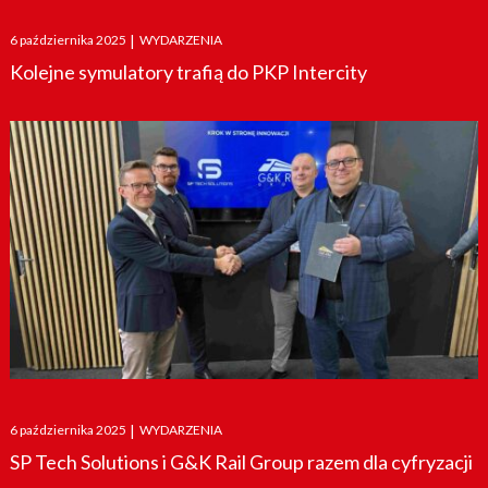
Posted
6 października 2025
|
WYDARZENIA
on
Kolejne symulatory trafią do PKP Intercity
Posted
6 października 2025
|
WYDARZENIA
on
SP Tech Solutions i G&K Rail Group razem dla cyfryzacji