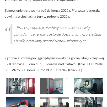
Zamówienie gotowe ma być do końca 2022 r. Pierwsza jednostka
powinna wyjechać na tory w połowie 2022 r.
– Proces produkcji przebiega bez zakłóceń, więc
zakładam, że termin zostanie dotrzymany -powiedział
Hanák, cytowany przez dziennik zdopravy.cz.
Zgodnie z umową pociągi będą kursowały na górnej stacji kolejowej
S2 Křenovice – Brno hl. n. – Březová nad Svitavou (linie 300 + 260) i
S3 – Vlkov u Tišnova – Brno hl. n. – Břeclav (linia 250).