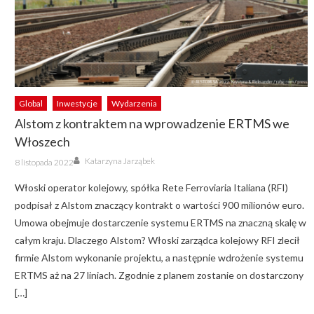
Global
Inwestycje
Wydarzenia
Alstom z kontraktem na wprowadzenie ERTMS we
Włoszech
Author
Posted
Katarzyna Jarząbek
8 listopada 2022
on
Włoski operator kolejowy, spółka Rete Ferroviaria Italiana (RFI)
podpisał z Alstom znaczący kontrakt o wartości 900 milionów euro.
Umowa obejmuje dostarczenie systemu ERTMS na znaczną skalę w
całym kraju. Dlaczego Alstom? Włoski zarządca kolejowy RFI zlecił
firmie Alstom wykonanie projektu, a następnie wdrożenie systemu
ERTMS aż na 27 liniach. Zgodnie z planem zostanie on dostarczony
[…]