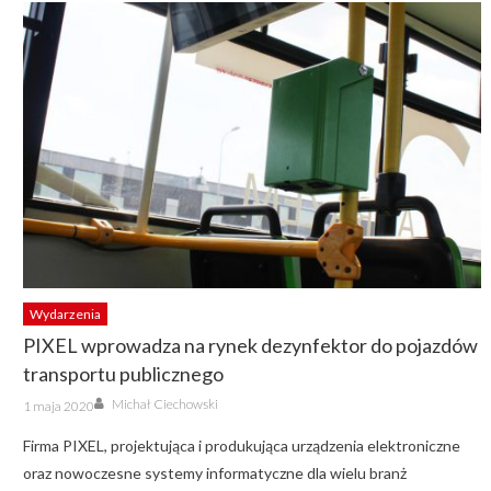
Wydarzenia
PIXEL wprowadza na rynek dezynfektor do pojazdów
transportu publicznego
Author
Posted
Michał Ciechowski
1 maja 2020
on
Firma PIXEL, projektująca i produkująca urządzenia elektroniczne
oraz nowoczesne systemy informatyczne dla wielu branż