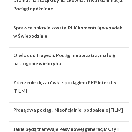
Dramat na stacji Gdynia Główna. Trwa reanimacja.
Pociągi opóźnione
Sprawca pokryje koszty. PLK komentują wypadek
w Świebodzinie
O włos od tragedii. Pociąg metra zatrzymał się
na… ogonie wieloryba
Zderzenie ciężarówki z pociągiem PKP Intercity
[FILM]
Płoną dwa pociągi. Nieoficjalnie: podpalenie [FILM]
Jakie będą tramwaje Pesy nowej generacji? Czyli