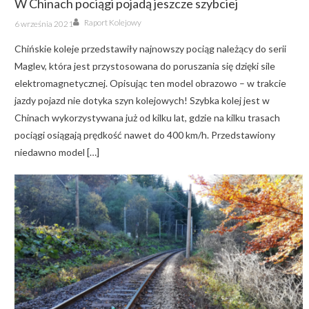
W Chinach pociągi pojadą jeszcze szybciej
Author
Posted
Raport Kolejowy
6 września 2021
on
Chińskie koleje przedstawiły najnowszy pociąg należący do serii
Maglev, która jest przystosowana do poruszania się dzięki sile
elektromagnetycznej. Opisując ten model obrazowo – w trakcie
jazdy pojazd nie dotyka szyn kolejowych! Szybka kolej jest w
Chinach wykorzystywana już od kilku lat, gdzie na kilku trasach
pociągi osiągają prędkość nawet do 400 km/h. Przedstawiony
niedawno model […]