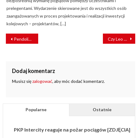
bezpośrednią wymianę poglądów pomiędzy uczestnikami i
prelegentami. Wydarzenie skierowane jest do wszystkich osób
zaangażowanych w proces projektowania i realizacji inwestycji
kolejowych – projektantów, […]
NAWIGACJA
Pendolino dojedzie do Ustki
Czy Leo Express pojedzie do Pilzna? České dráhy składają odwołanie
WPISU
Dodaj komentarz
Musisz się
zalogować
, aby móc dodać komentarz.
Popularne
Ostatnie
PKP Intercity reaguje na pożar pociągów [ZDJĘCIA]