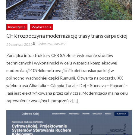
Inwestycje
Wydarzenia
CFR rozpoczyna modernizację trasy transkarpackiej
Author
Posted
Radosław Karwicki
29 czerwca 2022
on
Zarządca infrastruktury CFR SA zlecił wykonanie studiów
technicznych i wykonalności w celu wsparcia kompleksowej
modernizacji 409-kilometrowej linii kolei transkarpackiej w
północno-wschodniej części Rumunii. Otwarta na początku XX
wieku trasa Alba Iulia – Câmpia Turzii – Dej – Suceava – Pașcani –
Iași jest elektryfikowana przez cały czas. Modernizacja ma na celu
zapewnienie wydajnych połączeń z […]