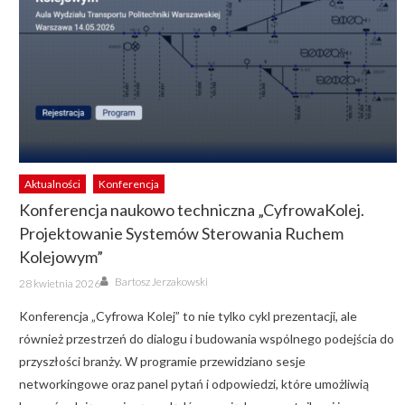
Aktualności
Konferencja
Konferencja naukowo techniczna „CyfrowaKolej.
Projektowanie Systemów Sterowania Ruchem
Kolejowym”
Author
Posted
Bartosz Jerzakowski
28 kwietnia 2026
on
Konferencja „Cyfrowa Kolej” to nie tylko cykl prezentacji, ale
również przestrzeń do dialogu i budowania wspólnego podejścia do
przyszłości branży. W programie przewidziano sesje
networkingowe oraz panel pytań i odpowiedzi, które umożliwią