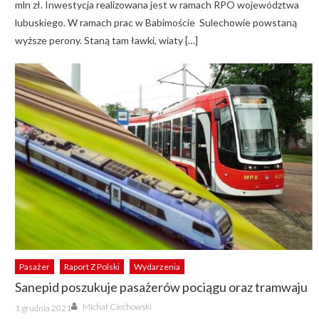
mln zł. Inwestycja realizowana jest w ramach RPO województwa
lubuskiego. W ramach prac w Babimoście Sulechowie powstaną
wyższe perony. Staną tam ławki, wiaty […]
Pasażer
Raport Z Polski
Wydarzenia
Sanepid poszukuje pasażerów pociągu oraz tramwaju
Author
Posted
Michał Ciechowski
1 grudnia 2021
on