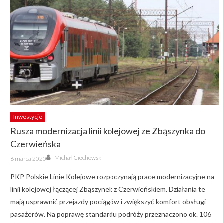
Inwestycje
Rusza modernizacja linii kolejowej ze Zbąszynka do
Czerwieńska
Author
Posted
Michał Ciechowski
6 marca 2020
on
PKP Polskie Linie Kolejowe rozpoczynają prace modernizacyjne na
linii kolejowej łączącej Zbąszynek z Czerwieńskiem. Działania te
mają usprawnić przejazdy pociągów i zwiększyć komfort obsługi
pasażerów. Na poprawę standardu podróży przeznaczono ok. 106