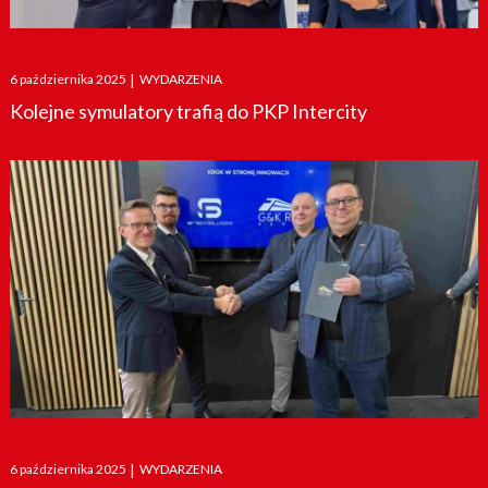
Posted
6 października 2025
|
WYDARZENIA
on
Kolejne symulatory trafią do PKP Intercity
Posted
6 października 2025
|
WYDARZENIA
on