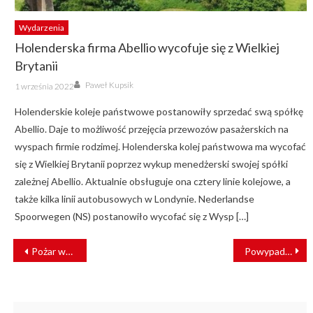
Wydarzenia
Holenderska firma Abellio wycofuje się z Wielkiej
Brytanii
Author
Posted
Paweł Kupsik
1 września 2022
on
Holenderskie koleje państwowe postanowiły sprzedać swą spółkę
Abellio. Daje to możliwość przejęcia przewozów pasażerskich na
wyspach firmie rodzimej. Holenderska kolej państwowa ma wycofać
się z Wielkiej Brytanii poprzez wykup menedżerski swojej spółki
zależnej Abellio. Aktualnie obsługuje ona cztery linie kolejowe, a
także kilka linii autobusowych w Londynie. Nederlandse
Spoorwegen (NS) postanowiło wycofać się z Wysp […]
NAWIGACJA
Pożar wagonów kolejowych na terenie ZP PKP IC w Krakowie [ZDJĘCIA]
Powypadkowy tramwaj wrócił do Szczecina
WPISU