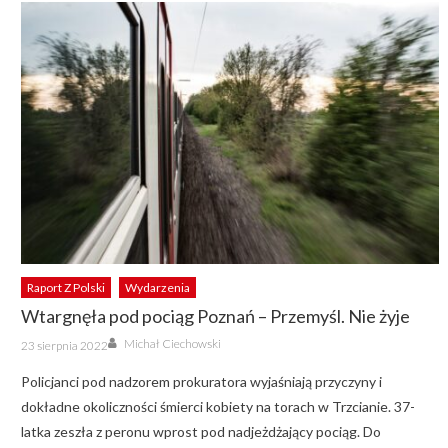
Raport Z Polski
Wydarzenia
Wtargnęła pod pociąg Poznań – Przemyśl. Nie żyje
Author
Posted
Michał Ciechowski
23 sierpnia 2022
on
Policjanci pod nadzorem prokuratora wyjaśniają przyczyny i
dokładne okoliczności śmierci kobiety na torach w Trzcianie. 37-
latka zeszła z peronu wprost pod nadjeżdżający pociąg. Do