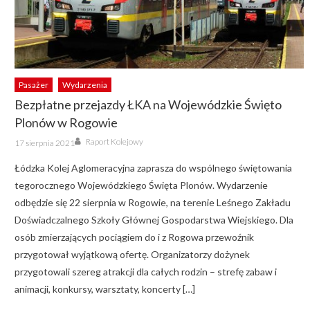
Pasażer
Wydarzenia
Bezpłatne przejazdy ŁKA na Wojewódzkie Święto
Plonów w Rogowie
Author
Posted
Raport Kolejowy
17 sierpnia 2021
on
Łódzka Kolej Aglomeracyjna zaprasza do wspólnego świętowania
tegorocznego Wojewódzkiego Święta Plonów. Wydarzenie
odbędzie się 22 sierpnia w Rogowie, na terenie Leśnego Zakładu
Doświadczalnego Szkoły Głównej Gospodarstwa Wiejskiego. Dla
osób zmierzających pociągiem do i z Rogowa przewoźnik
przygotował wyjątkową ofertę. Organizatorzy dożynek
przygotowali szereg atrakcji dla całych rodzin – strefę zabaw i
animacji, konkursy, warsztaty, koncerty […]