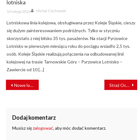
lotniska
Author
Posted
Michał Ciechowski
14 lutego 2024
on
Lotniskowa linia kolejowa, obsługiwana przez Koleje Śląskie, cieszy
się dużym zainteresowaniem podróżnych. Tylko w styczniu
skorzystało z niej blisko 35 tys. pasażerów. Na stacji Pyrzowice
Lotnisko w pierwszym miesiącu roku do pociągu wsiadło 2,5 tys.
osób. Koleje Śląskie realizują połączenia na odbudowanej linii
kolejowej na trasie Tarnowskie Góry – Pyrzowice Lotnisko –
Zawiercie od 10 […]
NAWIGACJA
Nowe lokomotywy manewrowe dla PKP Intercity: CZ Loko rywalizuje z FPS o kontrakt
Straż Ochrony Kolei świętuje 105-lecie powstania
WPISU
Dodaj komentarz
Musisz się
zalogować
, aby móc dodać komentarz.