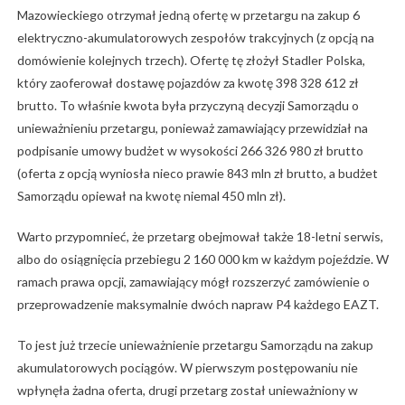
Mazowieckiego otrzymał jedną ofertę w przetargu na zakup 6
elektryczno-akumulatorowych zespołów trakcyjnych (z opcją na
domówienie kolejnych trzech). Ofertę tę złożył Stadler Polska,
który zaoferował dostawę pojazdów za kwotę 398 328 612 zł
brutto. To właśnie kwota była przyczyną decyzji Samorządu o
unieważnieniu przetargu, ponieważ zamawiający przewidział na
podpisanie umowy budżet w wysokości 266 326 980 zł brutto
(oferta z opcją wyniosła nieco prawie 843 mln zł brutto, a budżet
Samorządu opiewał na kwotę niemal 450 mln zł).
Warto przypomnieć, że przetarg obejmował także 18-letni serwis,
albo do osiągnięcia przebiegu 2 160 000 km w każdym pojeździe. W
ramach prawa opcji, zamawiający mógł rozszerzyć zamówienie o
przeprowadzenie maksymalnie dwóch napraw P4 każdego EAZT.
To jest już trzecie unieważnienie przetargu Samorządu na zakup
akumulatorowych pociągów. W pierwszym postępowaniu nie
wpłynęła żadna oferta, drugi przetarg został unieważniony w