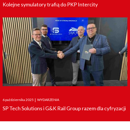
Kolejne symulatory trafią do PKP Intercity
Posted
6 października 2025
|
WYDARZENIA
on
SP Tech Solutions i G&K Rail Group razem dla cyfryzacji