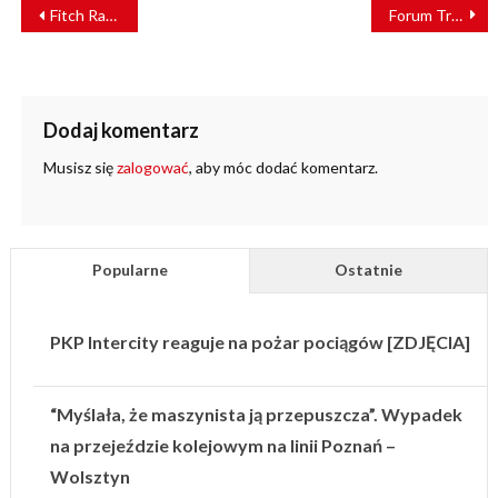
NAWIGACJA
Fitch Ratings potwierdził długoterminowy rating PKP S.A.
Forum TransLogistica Poland już za kilka dni w Warszawie
WPISU
Dodaj komentarz
Musisz się
zalogować
, aby móc dodać komentarz.
Popularne
Ostatnie
PKP Intercity reaguje na pożar pociągów [ZDJĘCIA]
“Myślała, że maszynista ją przepuszcza”. Wypadek
na przejeździe kolejowym na linii Poznań –
Wolsztyn