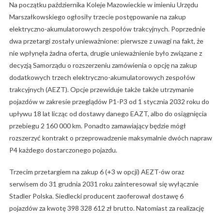
Na początku października Koleje Mazowieckie w imieniu Urzędu
Marszałkowskiego ogłosiły trzecie postępowanie na zakup
elektryczno-akumulatorowych zespołów trakcyjnych. Poprzednie
dwa przetargi zostały unieważnione: pierwsze z uwagi na fakt, że
nie wpłynęła żadna oferta, drugie unieważnienie było związane z
decyzją Samorządu o rozszerzeniu zamówienia o opcję na zakup
dodatkowych trzech elektryczno-akumulatorowych zespołów
trakcyjnych (AEZT). Opcje przewiduje także także utrzymanie
pojazdów w zakresie przeglądów P1-P3 od 1 stycznia 2032 roku do
upływu 18 lat licząc od dostawy danego EAZT, albo do osiągnięcia
przebiegu 2 160 000 km. Ponadto zamawiający będzie mógł
rozszerzyć kontrakt o przeprowadzenie maksymalnie dwóch napraw
P4 każdego dostarczonego pojazdu.
Trzecim przetargiem na zakup 6 (+3 w opcji) AEZT-ów oraz
serwisem do 31 grudnia 2031 roku zainteresował się wyłącznie
Stadler Polska. Siedlecki producent zaoferował dostawę 6
pojazdów za kwotę 398 328 612 zł brutto. Natomiast za realizację