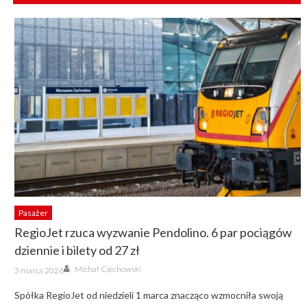
Pasażer
RegioJet rzuca wyzwanie Pendolino. 6 par pociągów
dziennie i bilety od 27 zł
Author
Posted
Michał Ciechowski
3 marca 2026
on
Spółka RegioJet od niedzieli 1 marca znacząco wzmocniła swoją