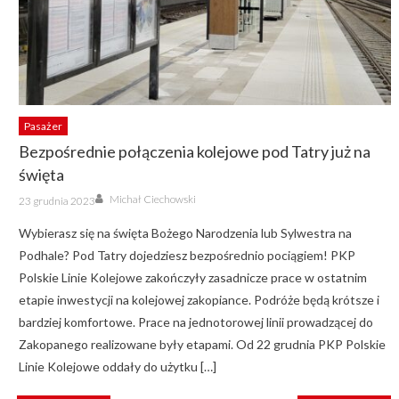
Pasażer
Bezpośrednie połączenia kolejowe pod Tatry już na
święta
Author
Posted
Michał Ciechowski
23 grudnia 2023
on
Wybierasz się na święta Bożego Narodzenia lub Sylwestra na
Podhale? Pod Tatry dojedziesz bezpośrednio pociągiem! PKP
Polskie Linie Kolejowe zakończyły zasadnicze prace w ostatnim
etapie inwestycji na kolejowej zakopiance. Podróże będą krótsze i
bardziej komfortowe. Prace na jednotorowej linii prowadzącej do
Zakopanego realizowane były etapami. Od 22 grudnia PKP Polskie
Linie Kolejowe oddały do użytku […]