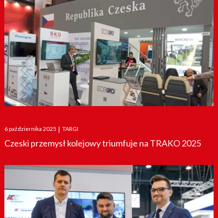
Posted
6 października 2025
|
TARGI
on
Czeski przemysł kolejowy triumfuje na TRAKO 2025