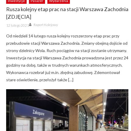
Inwestycje
Pasażer
Wydarzenia
Rusza kolejny etap prac na stacji Warszawa Zachodnia
[ZDJĘCIA]
Author
Posted
Raport Kolejowy
12 lutego 2021
on
Od niedzieli 14 lutego rusza kolejny rozszerzony etap prac przy
przebudowie stacji Warszawa Zachodnia. Zmiany obejmą dojście od
strony dzielnicy Wola. Ruch pociągów na stacji zostanie utrzymany.
Inwestycja na stacji Warszawa Zachodnia prowadzona jest przez 24
godziny na dobę, także w trudnych warunkach atmosferycznych.
Wykonawca rozebrał już m.in. zbędną zabudowę. Zdemontował
stare oświetlenie, przełożył także […]