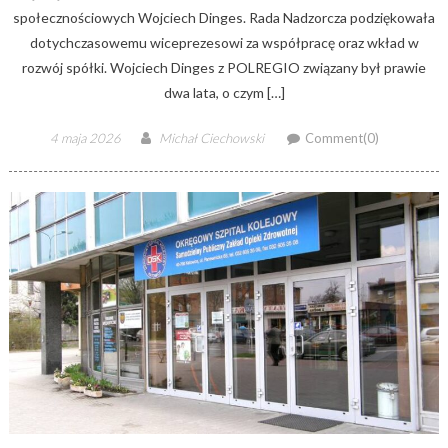
społecznościowych Wojciech Dinges. Rada Nadzorcza podziękowała
dotychczasowemu wiceprezesowi za współpracę oraz wkład w
rozwój spółki. Wojciech Dinges z POLREGIO związany był prawie
dwa lata, o czym […]
Posted
Author
4 maja 2026
Michał Ciechowski
Comment(0)
on