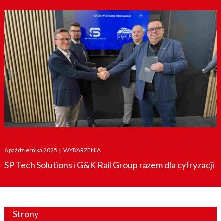
Posted
6 października 2025
|
WYDARZENIA
on
SP Tech Solutions i G&K Rail Group razem dla cyfryzacji
Strony