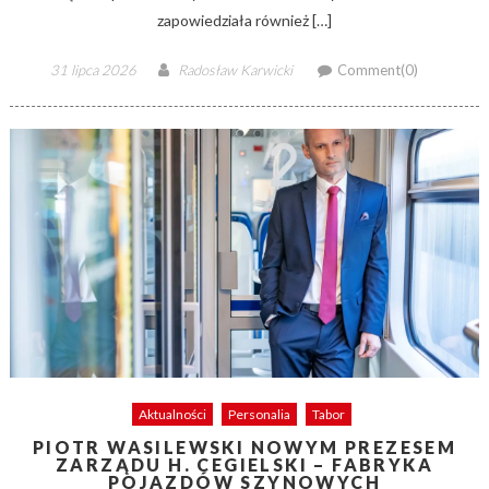
zapowiedziała również […]
Posted
Author
31 lipca 2026
Radosław Karwicki
Comment(0)
on
Aktualności
Personalia
Tabor
PIOTR WASILEWSKI NOWYM PREZESEM
ZARZĄDU H. CEGIELSKI – FABRYKA
POJAZDÓW SZYNOWYCH