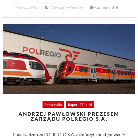
Posted
Author
2 marca 2026
Michał Ciechowski
Comment(0)
on
Personalia
Raport Z Polski
ANDRZEJ PAWŁOWSKI PREZESEM
ZARZĄDU POLREGIO S.A.
Rada Nadzorcza POLREGIO S.A. zakończyła postępowanie