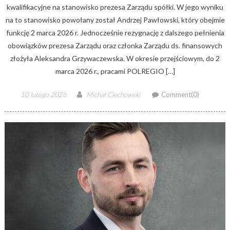
kwalifikacyjne na stanowisko prezesa Zarządu spółki. W jego wyniku
na to stanowisko powołany został Andrzej Pawłowski, który obejmie
funkcję 2 marca 2026 r. Jednocześnie rezygnację z dalszego pełnienia
obowiązków prezesa Zarządu oraz członka Zarządu ds. finansowych
złożyła Aleksandra Grzywaczewska. W okresie przejściowym, do 2
marca 2026 r., pracami POLREGIO […]
Posted
Author
10 lutego 2026
Michał Ciechowski
Comment(0)
on