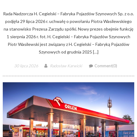
Rada Nadzorcza H. Cegielski – Fabryka Pojazdów Szynowych Sp. z o.o.
podjęła 29 lipca 2026 r. uchwałę o powołaniu Piotra Wasilewskiego
na stanowisko Prezesa Zarządu spółki. Nowy prezes obejmie funkcję
1 sierpnia 2026 r. fot. H. Cegielski – Fabryka Pojazdów Szynowych
Piotr Wasilewski jest związany z H. Cegielski – Fabryką Pojazdów
Szynowych od grudnia 2025 […]
Posted
Author
30 lipca 2026
Radosław Karwicki
Comment(0)
on