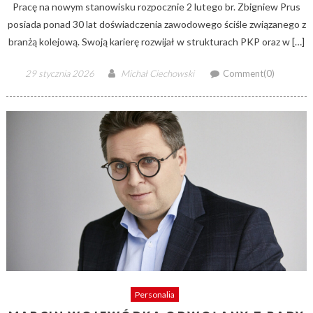
Pracę na nowym stanowisku rozpocznie 2 lutego br. Zbigniew Prus
posiada ponad 30 lat doświadczenia zawodowego ściśle związanego z
branżą kolejową. Swoją karierę rozwijał w strukturach PKP oraz w […]
Posted
Author
29 stycznia 2026
Michał Ciechowski
Comment(0)
on
Personalia