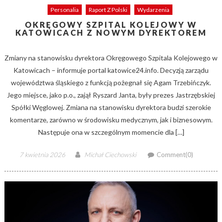
Personalia
Raport Z Polski
Wydarzenia
OKRĘGOWY SZPITAL KOLEJOWY W
KATOWICACH Z NOWYM DYREKTOREM
Zmiany na stanowisku dyrektora Okręgowego Szpitala Kolejowego w
Katowicach – informuje portal katowice24.info. Decyzją zarządu
województwa śląskiego z funkcją pożegnał się Agam Trzebińczyk.
Jego miejsce, jako p.o., zajął Ryszard Janta, były prezes Jastrzębskiej
Spółki Węglowej. Zmiana na stanowisku dyrektora budzi szerokie
komentarze, zarówno w środowisku medycznym, jak i biznesowym.
Następuje ona w szczególnym momencie dla […]
Posted
Author
7 kwietnia 2026
Michał Ciechowski
Comment(0)
on