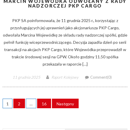
MARCIN WOJEWÓDKA ODWOŁANY Z RADY
NADZORCZEJ PKP CARGO
PKP SA poinformowała, że 11 grudnia 2025 r., korzystając z
przysługujących jej uprawnień jako akcjonariusza PKP Cargo,
odwołała Marcina Wojewódkę ze składu rady nadzorczej spółki, gdzie
pełnił funkcję wiceprzewodniczącego. Decyzja zapadła dzień po serii
transakcji na akcjach PKP Cargo, które Wojewódka przeprowadził w
trakcie środowej sesji na GPW. Około godziny 11.50 spółka
przekazała w raporcie […]
Posted
Author
11 grudnia 2025
Raport Kolejowy
Comment(0)
on
STRONICOWANIE
1
2
…
16
Następny
WPISÓW