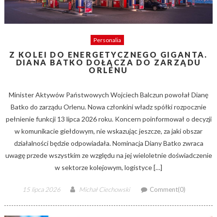
Personalia
Z KOLEI DO ENERGETYCZNEGO GIGANTA.
DIANA BATKO DOŁĄCZA DO ZARZĄDU
ORLENU
Minister Aktywów Państwowych Wojciech Balczun powołał Dianę
Batko do zarządu Orlenu. Nowa członkini władz spółki rozpocznie
pełnienie funkcji 13 lipca 2026 roku. Koncern poinformował o decyzji
w komunikacie giełdowym, nie wskazując jeszcze, za jaki obszar
działalności będzie odpowiadała. Nominacja Diany Batko zwraca
uwagę przede wszystkim ze względu na jej wieloletnie doświadczenie
w sektorze kolejowym, logistyce […]
Posted
Author
15 lipca 2026
Michał Ciechowski
Comment(0)
on