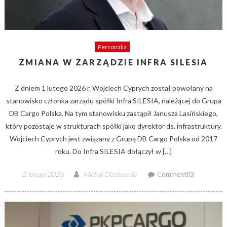
Personalia
ZMIANA W ZARZĄDZIE INFRA SILESIA
Z dniem 1 lutego 2026 r. Wojciech Cyprych został powołany na
stanowisko członka zarządu spółki Infra SILESIA, należącej do Grupa
DB Cargo Polska. Na tym stanowisku zastąpił Janusza Lasińskiego,
który pozostaje w strukturach spółki jako dyrektor ds. infrastruktury.
Wojciech Cyprych jest związany z Grupą DB Cargo Polska od 2017
roku. Do Infra SILESIA dołączył w […]
Posted
Author
2 lutego 2026
Michał Ciechowski
Comment(0)
on