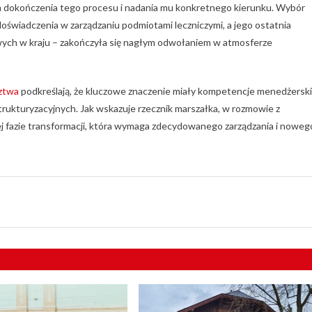
m dokończenia tego procesu i nadania mu konkretnego kierunku. Wybór
oświadczenia w zarządzaniu podmiotami leczniczymi, a jego ostatnia
owych w kraju – zakończyła się nagłym odwołaniem w atmosferze
ztwa
podkreślają, że kluczowe znaczenie miały kompetencje menedżersk
ukturyzacyjnych. Jak wskazuje rzecznik marszałka, w rozmowie z
ej fazie transformacji, która wymaga zdecydowanego zarządzania i noweg