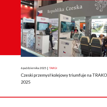
Posted
6 października 2025
|
TARGI
on
Czeski przemysł kolejowy triumfuje na TRAK
2025