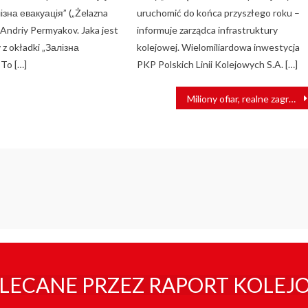
ізна евакуація” („Żelazna
uruchomić do końca przyszłego roku –
 Andriy Permyakov. Jaka jest
informuje zarządca infrastruktury
y z okładki „Залізна
kolejowej. Wielomiliardowa inwestycja
 To […]
PKP Polskich Linii Kolejowych S.A. […]
Miliony ofiar, realne zagrożenie. PKP w kampanii przeciwko handlowi ludźmi
LECANE PRZEZ RAPORT KOLEJ