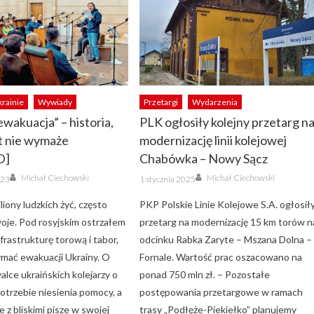
krainie
Wywiady
Przetargi
Wydarzenia
ewakuacja” – historia,
PLK ogłosiły kolejny przetarg n
kt nie wymaże
modernizację linii kolejowej
D]
Chabówka – Nowy Sącz
Author
Author
Posted
Michał Ciechowski
Michał Ciechowski
023
1 stycznia 2025
on
liony ludzkich żyć, często
PKP Polskie Linie Kolejowe S.A. ogłosił
woje. Pod rosyjskim ostrzałem
przetarg na modernizację 15 km torów n
nfrastrukturę torową i tabor,
odcinku Rabka Zaryte – Mszana Dolna –
ymać ewakuacji Ukrainy. O
Fornale. Wartość prac oszacowano na
alce ukraińskich kolejarzy o
ponad 750 mln zł. – Pozostałe
otrzebie niesienia pomocy, a
postępowania przetargowe w ramach
e z bliskimi pisze w swojej
trasy „Podłęże-Piekiełko” planujemy