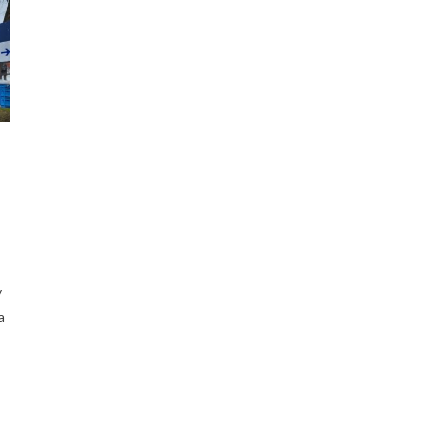
a
y
a