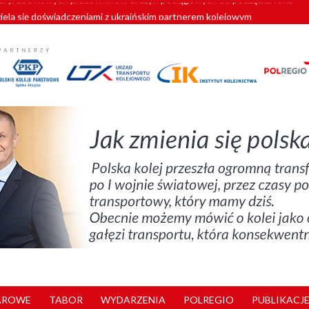
zielą się doświadczeniami z ukraińskim partnerem kolejowym
wej Bydgoszcz Fordon zakończona
zystkie Vectrony na 230 km/h
pociągi od PESA. Sześć nowoczesnych ELF-ów wyjedzie na tory w 202
y. 180 nowych pracowników drużyn pociągowych od początku roku
AROWE
TABOR
WYDARZENIA
POLREGIO
PUBLIKACJE