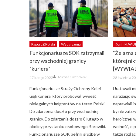
Raport Z Polski
Wydarzenia
Konflikt W U
Funkcjonariusze SOK zatrzymali
“Żelazna 
przy wschodniej granicy
której ni
“kuriera”
[WYWIA
Author
Posted
Posted
Michał Ciechowski
17 lutego 2022
28 kwietnia 2
on
on
Funkcjonariusze Straży Ochrony Kolei
Uratowali mi
ujęli kuriera, który próbował wwieźć
narażając s
nielegalnych imigrantów na teren Polski.
naprawiali i
Do zdarzenia doszło przy wschodniej
by nie zatrz
granicy. Do zdarzenia doszło 8 lutego w
heroicznej w
okolicy przystanku osobowego Borowiki.
wolność, o p
Funkcjonariusze SOK pełnili służbę w
także rozłąc