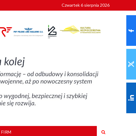
Czwartek 6 sierpnia 2026
9 roku
 FIRM