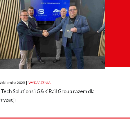
ted
aździernika 2025
|
WYDARZENIA
 Tech Solutions i G&K Rail Group razem dla
fryzacji