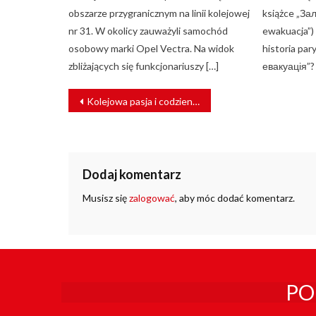
obszarze przygranicznym na linii kolejowej
książce „Зал
nr 31. W okolicy zauważyli samochód
ewakuacja”)
osobowy marki Opel Vectra. Na widok
historia par
zbliżających się funkcjonariuszy […]
евакуація”?
NAWIGACJA
Kolejowa pasja i codzienność w Katowicach-Zawodziu
WPISU
Dodaj komentarz
Musisz się
zalogować
, aby móc dodać komentarz.
PO