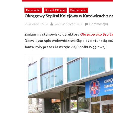
Personalia
Raport Z Polski
Wydarzenia
Okręgowy Szpital Kolejowy w Katowicach z
Posted
Author
7 kwietnia 2026
Michał Ciechowski
Comment(0)
on
Zmiany na stanowisku dyrektora
Okręgowego Szpita
Decyzją zarządu województwa śląskiego z funkcją poże
Janta, były prezes Jastrzębskiej Spółki Węglowej.