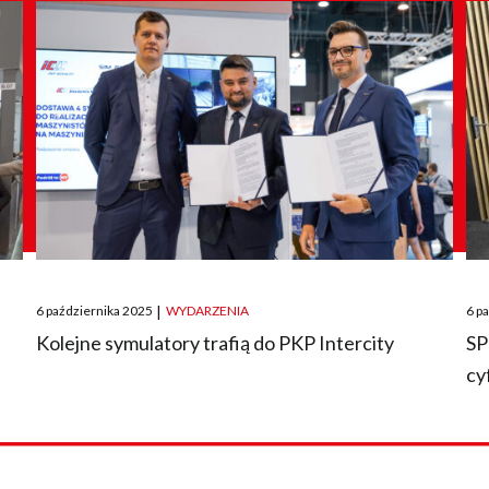
Posted
Pos
6 października 2025
|
WYDARZENIA
6 p
on
on
O
Kolejne symulatory trafią do PKP Intercity
SP
cy