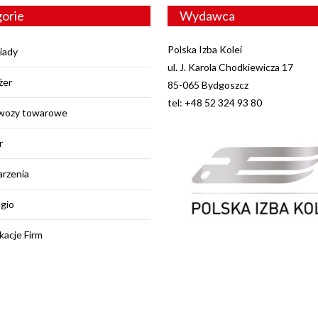
orie
Wydawca
Polska Izba Kolei
iady
ul. J. Karola Chodkiewicza 17
żer
85-065 Bydgoszcz
tel: +48 52 324 93 80
wozy towarowe
r
rzenia
egio
kacje Firm