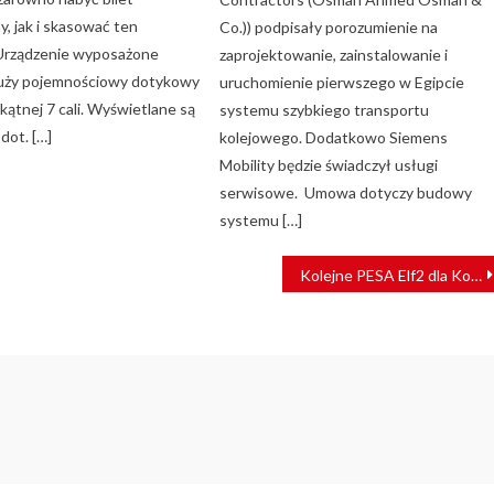
y, jak i skasować ten
Co.)) podpisały porozumienie na
Urządzenie wyposażone
zaprojektowanie, zainstalowanie i
duży pojemnościowy dotykowy
uruchomienie pierwszego w Egipcie
kątnej 7 cali. Wyświetlane są
systemu szybkiego transportu
dot. […]
kolejowego. Dodatkowo Siemens
Mobility będzie świadczył usługi
serwisowe. Umowa dotyczy budowy
systemu […]
Kolejne PESA Elf2 dla Kolei wielkopolskich przekazane