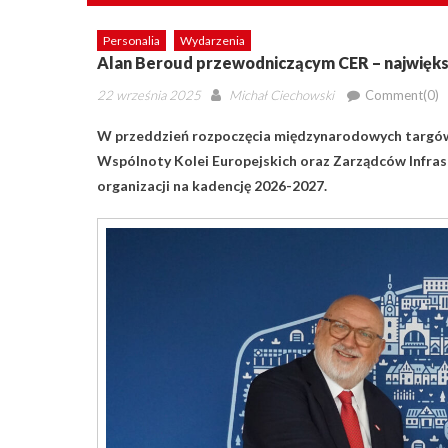
Personalia
Wydarzenia
Alan Beroud przewodniczącym CER – największe
Posted
Author
22 września 2025
Michał Ciechowski
Comment(0)
on
W przeddzień rozpoczęcia międzynarodowych targó
Wspólnoty Kolei Europejskich oraz Zarządców Infra
organizacji na kadencję 2026-2027.