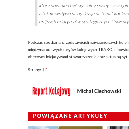
który powinien być słyszalny i jasny, szczegól
istotnie wpływa na dyskusje na temat konkure
unijnych priorytetów strategicznych i inwesty
Podczas spotkania przedstawicieli najważniejszych kol
międzynarodowych targów kolejowych TRAKO, omówione zo
obecnymi inicjatywami stowarzyszenia oraz aktualną syt
Strony:
1
2
Michał Ciechowski
POWIĄZANE ARTYKUŁY