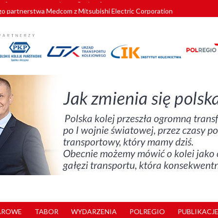
o partnerstwa Medcom z Mitsubishi Electric Corporation
tnerem „Lata na Dolnym Śląsku”. We Wrocławiu rusza weekend pełen reg
pomorskie znów szuka dostawcy nowych EZT
ach kolejowych w północnej Wielkopolsce. Łatwiejsze dojazdy do pracy i 
nuje nowe standardy kategoryzacji dworców
AROWE
TABOR
WYDARZENIA
POLREGIO
PUBLIKACJE