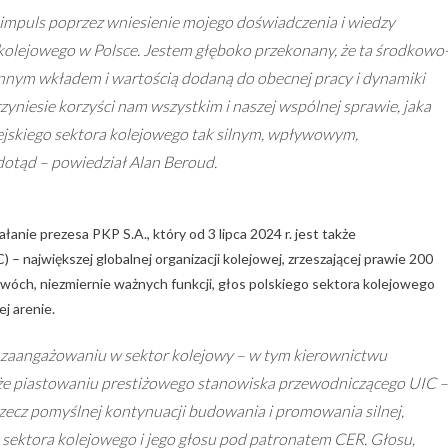
y impuls poprzez wniesienie mojego doświadczenia i wiedzy
kolejowego w Polsce. Jestem głęboko przekonany, że ta środkowo
nym wkładem i wartością dodaną do obecnej pracy i dynamiki
zyniesie korzyści nam wszystkim i naszej wspólnej sprawie, jaka
ejskiego sektora kolejowego tak silnym, wpływowym,
otąd – powiedział Alan Beroud.
nie prezesa PKP S.A., który od 3 lipca 2024 r. jest także
największej globalnej organizacji kolejowej, zrzeszającej prawie 200
wóch, niezmiernie ważnych funkcji, głos polskiego sektora kolejowego
j arenie.
zaangażowaniu w sektor kolejowy – w tym kierownictwu
akże piastowaniu prestiżowego stanowiska przewodniczącego UIC –
zecz pomyślnej kontynuacji budowania i promowania silnej,
o sektora kolejowego i jego głosu pod patronatem CER. Głosu,