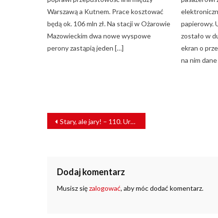
Warszawą a Kutnem. Prace kosztować
elektroniczn
będą ok. 106 mln zł. Na stacji w Ożarowie
papierowy. 
Mazowieckim dwa nowe wyspowe
zostało w 
perony zastąpią jeden […]
ekran o prze
na nim dane 
NAWIGACJA
Stary, ale jary! – 110. Urodziny Parowozu TKp1-46 w Bydgoszczy
WPISU
Dodaj komentarz
Musisz się
zalogować
, aby móc dodać komentarz.