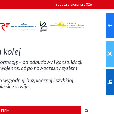
Sobota 8 sierpnia 2026
ionalnych
szkoły
 FIRM