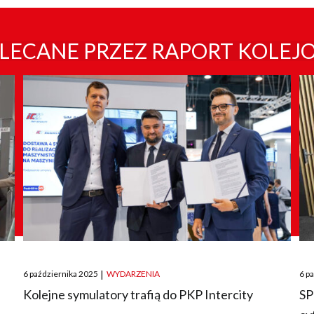
LECANE PRZEZ RAPORT KOLEJ
Posted
Pos
6 października 2025
|
WYDARZENIA
6 p
on
on
O
Kolejne symulatory trafią do PKP Intercity
SP