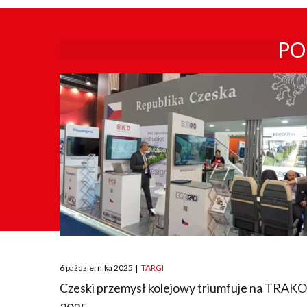
PO
Posted
6 października 2025
|
TARGI
on
Czeski przemysł kolejowy triumfuje na TRAK