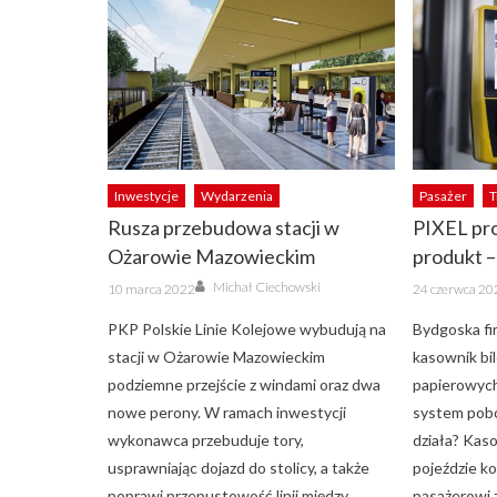
Inwestycje
Wydarzenia
Pasażer
T
Rusza przebudowa stacji w
PIXEL pr
Ożarowie Mazowieckim
produkt –
Author
Posted
Posted
Michał Ciechowski
10 marca 2022
24 czerwca 20
on
on
PKP Polskie Linie Kolejowe wybudują na
Bydgoska fi
stacji w Ożarowie Mazowieckim
kasownik bi
podziemne przejście z windami oraz dwa
papierowyc
nowe perony. W ramach inwestycji
system pobo
wykonawca przebuduje tory,
działa? Kas
usprawniając dojazd do stolicy, a także
pojeździe ko
poprawi przepustowość linii między
pasażerowi 