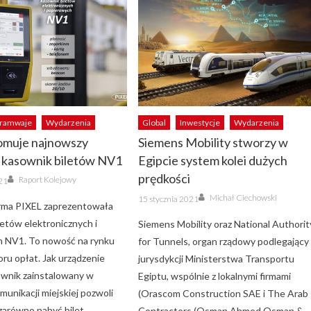
ramwaje
Wydarzenia
Global
Inwestycje
Wydarzenia
omuje najnowszy
Siemens Mobility stworzy w
 kasownik biletów NV1
Egipcie system kolei dużych
Author
prędkości
Raport Kolejowy
21
Author
Posted
Michał Ciechowski
15 stycznia 2021
on
rma PIXEL zaprezentowała
letów elektronicznych i
Siemens Mobility oraz National Authorit
h NV1. To nowość na rynku
for Tunnels, organ rządowy podlegający
ru opłat. Jak urządzenie
jurysdykcji Ministerstwa Transportu
ownik zainstalowany w
Egiptu, wspólnie z lokalnymi firmami
munikacji miejskiej pozwoli
(Orascom Construction SAE i The Arab
zarówno nabyć bilet
Contractors (Osman Ahmed Osman &