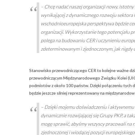
– Chcę nadać naszej organizacji nowy, istotn
wynikającej z dynamicznego rozwoju sektora 
wschodnioeuropejska perspektywa będzie cen
organizacji. Wykorzystanie tego potencjału pr
polega na budowaniu CER i uczynieniu europ
zdeterminowanym i zjednoczonym, jak nigdy d
Stanowisko przewodniczącego CER to kolejne ważne działa
przewodniczącym Międzynarodowego Związku Kolei (UIC) – 
podmiotów z około 100 państw. Dzięki połączeniu tych d
będzie jeszcze silniej reprezentowany na międzynarodowe
– Dzięki mojemu doświadczeniu i aktywnemu 
dynamicznie rozwijającej się Grupy PKP, a t
mogę sprawić, abyśmy wszyscy pracowali na r
zjednoczonej i wiodącej pozycji europejskieg