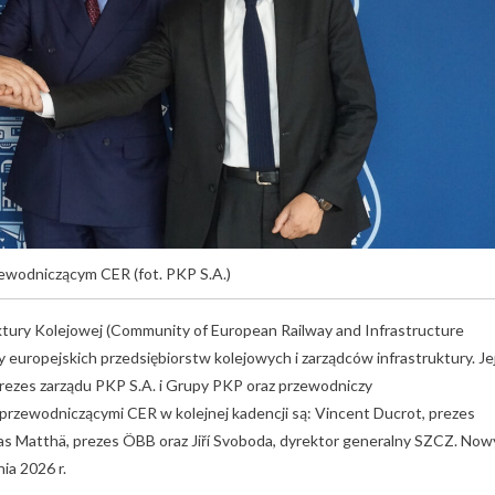
ewodniczącym CER (fot. PKP S.A.)
ktury Kolejowej (Community of European Railway and Infrastructure
 europejskich przedsiębiorstw kolejowych i zarządców infrastruktury. Je
ezes zarządu PKP S.A. i Grupy PKP oraz przewodniczy
rzewodniczącymi CER w kolejnej kadencji są: Vincent Ducrot, prezes
as Matthä, prezes ÖBB oraz Jiří Svoboda, dyrektor generalny SZCZ. Now
ia 2026 r.