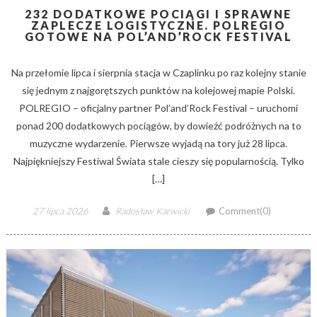
232 DODATKOWE POCIĄGI I SPRAWNE
ZAPLECZE LOGISTYCZNE. POLREGIO
GOTOWE NA POL’AND’ROCK FESTIVAL
Na przełomie lipca i sierpnia stacja w Czaplinku po raz kolejny stanie
się jednym z najgorętszych punktów na kolejowej mapie Polski.
POLREGIO – oficjalny partner Pol’and’Rock Festival – uruchomi
ponad 200 dodatkowych pociągów, by dowieźć podróżnych na to
muzyczne wydarzenie. Pierwsze wyjadą na tory już 28 lipca.
Najpiękniejszy Festiwal Świata stale cieszy się popularnością. Tylko
[…]
Posted
Author
27 lipca 2026
Radosław Karwicki
Comment(0)
on