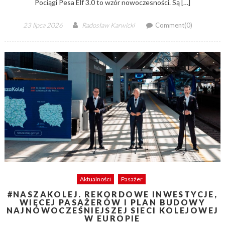
Pociągi Pesa Elf 3.0 to wzór nowoczesności. Są […]
Posted
Author
23 lipca 2026
Radosław Karwicki
Comment(0)
on
Aktualności
Pasażer
#NASZAKOLEJ. REKORDOWE INWESTYCJE,
WIĘCEJ PASAŻERÓW I PLAN BUDOWY
NAJNOWOCZEŚNIEJSZEJ SIECI KOLEJOWEJ
W EUROPIE