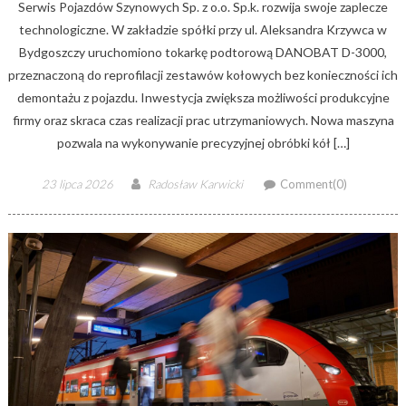
Serwis Pojazdów Szynowych Sp. z o.o. Sp.k. rozwija swoje zaplecze
technologiczne. W zakładzie spółki przy ul. Aleksandra Krzywca w
Bydgoszczy uruchomiono tokarkę podtorową DANOBAT D-3000,
przeznaczoną do reprofilacji zestawów kołowych bez konieczności ich
demontażu z pojazdu. Inwestycja zwiększa możliwości produkcyjne
firmy oraz skraca czas realizacji prac utrzymaniowych. Nowa maszyna
pozwala na wykonywanie precyzyjnej obróbki kół […]
Posted
Author
23 lipca 2026
Radosław Karwicki
Comment(0)
on