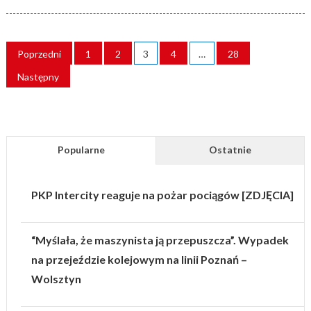
on
STRONICOWANIE
Poprzedni
1
2
3
4
…
28
WPISÓW
Następny
Popularne
Ostatnie
PKP Intercity reaguje na pożar pociągów [ZDJĘCIA]
“Myślała, że maszynista ją przepuszcza”. Wypadek
na przejeździe kolejowym na linii Poznań –
Wolsztyn