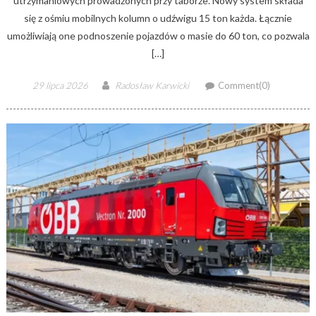
utrzymaniowych prowadzonych przy taborze. Nowy system składa
się z ośmiu mobilnych kolumn o udźwigu 15 ton każda. Łącznie
umożliwiają one podnoszenie pojazdów o masie do 60 ton, co pozwala
[…]
Posted
Author
29 lipca 2026
Radosław Karwicki
Comment(0)
on