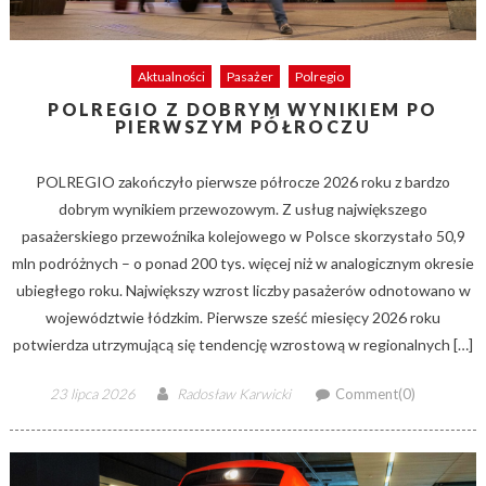
Aktualności
Pasażer
Polregio
POLREGIO Z DOBRYM WYNIKIEM PO
PIERWSZYM PÓŁROCZU
POLREGIO zakończyło pierwsze półrocze 2026 roku z bardzo
dobrym wynikiem przewozowym. Z usług największego
pasażerskiego przewoźnika kolejowego w Polsce skorzystało 50,9
mln podróżnych – o ponad 200 tys. więcej niż w analogicznym okresie
ubiegłego roku. Największy wzrost liczby pasażerów odnotowano w
województwie łódzkim. Pierwsze sześć miesięcy 2026 roku
potwierdza utrzymującą się tendencję wzrostową w regionalnych […]
Posted
Author
23 lipca 2026
Radosław Karwicki
Comment(0)
on