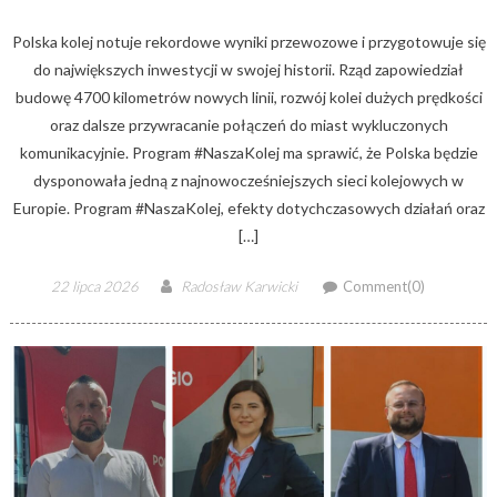
Polska kolej notuje rekordowe wyniki przewozowe i przygotowuje się
do największych inwestycji w swojej historii. Rząd zapowiedział
budowę 4700 kilometrów nowych linii, rozwój kolei dużych prędkości
oraz dalsze przywracanie połączeń do miast wykluczonych
komunikacyjnie. Program #NaszaKolej ma sprawić, że Polska będzie
dysponowała jedną z najnowocześniejszych sieci kolejowych w
Europie. Program #NaszaKolej, efekty dotychczasowych działań oraz
[…]
Posted
Author
22 lipca 2026
Radosław Karwicki
Comment(0)
on