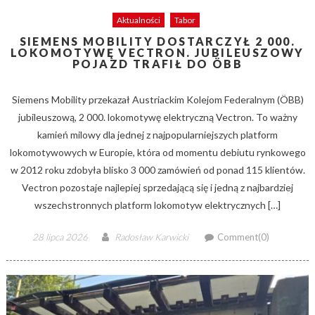
Aktualności
Tabor
SIEMENS MOBILITY DOSTARCZYŁ 2 000.
LOKOMOTYWĘ VECTRON. JUBILEUSZOWY
POJAZD TRAFIŁ DO ÖBB
Siemens Mobility przekazał Austriackim Kolejom Federalnym (ÖBB)
jubileuszową, 2 000. lokomotywę elektryczną Vectron. To ważny
kamień milowy dla jednej z najpopularniejszych platform
lokomotywowych w Europie, która od momentu debiutu rynkowego
w 2012 roku zdobyła blisko 3 000 zamówień od ponad 115 klientów.
Vectron pozostaje najlepiej sprzedającą się i jedną z najbardziej
wszechstronnych platform lokomotyw elektrycznych […]
Posted
Author
28 lipca 2026
Radosław Karwicki
Comment(0)
on