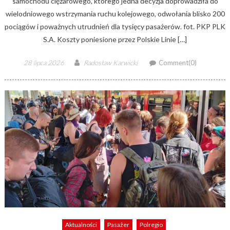
samochodu ciężarowego, którego jedna decyzja doprowadziła do
wielodniowego wstrzymania ruchu kolejowego, odwołania blisko 200
pociągów i poważnych utrudnień dla tysięcy pasażerów. fot. PKP PLK
S.A. Koszty poniesione przez Polskie Linie […]
Posted
Author
28 lipca 2026
Radosław Karwicki
Comment(0)
on
Aktualności
Pasażer
Polregio