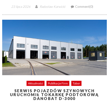
Posted
Author
23 lipca 2026
Radosław Karwicki
Comment(0)
on
Aktualności
Publikacje Firm
Tabor
SERWIS POJAZDÓW SZYNOWYCH
URUCHOMIŁ TOKARKĘ PODTOROWĄ
DANOBAT D-3000