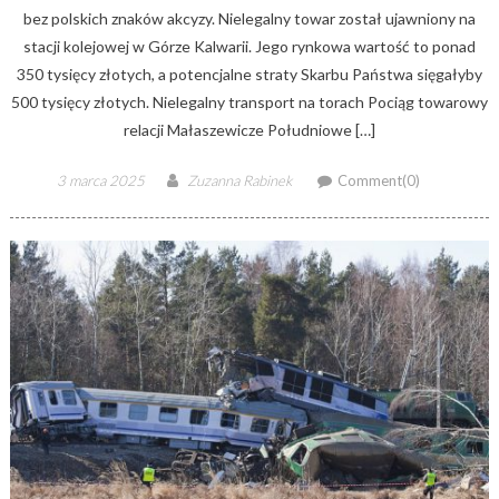
bez polskich znaków akcyzy. Nielegalny towar został ujawniony na
stacji kolejowej w Górze Kalwarii. Jego rynkowa wartość to ponad
350 tysięcy złotych, a potencjalne straty Skarbu Państwa sięgałyby
500 tysięcy złotych. Nielegalny transport na torach Pociąg towarowy
relacji Małaszewicze Południowe […]
Posted
Author
3 marca 2025
Zuzanna Rabinek
Comment(0)
on