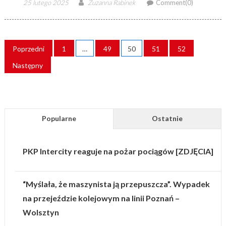
Posted
Author
25 lutego 2025
Zuzanna Rabinek
Comment(0)
on
STRONICOWANIE
Poprzedni
1
…
49
50
51
52
WPISÓW
Następny
Popularne
Ostatnie
PKP Intercity reaguje na pożar pociągów [ZDJĘCIA]
“Myślała, że maszynista ją przepuszcza”. Wypadek
na przejeździe kolejowym na linii Poznań –
Wolsztyn