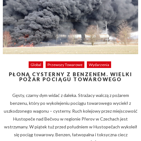
Global
Przewozy Towarowe
Wydarzenia
PŁONĄ CYSTERNY Z BENZENEM. WIELKI
POŻAR POCIĄGU TOWAROWEGO
Gęsty, czarny dym widać z daleka. Strażacy walczą z pożarem
benzenu, który po wykolejeniu pociągu towarowego wyciekł z
uszkodzonego wagonu – cysterny. Ruch kolejowy przez miejscowość
Hustopeče nad Bečvou w regionie Přerov w Czechach jest
wstrzymany. W piątek tuż przed południem w Hustopečach wykoleił
się pociąg towarowy. Benzen, łatwopalna i toksyczna ciecz