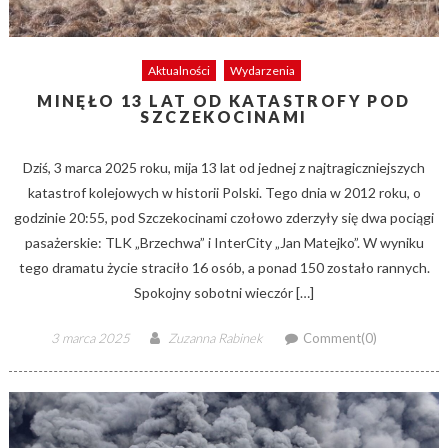
Aktualności
Wydarzenia
MINĘŁO 13 LAT OD KATASTROFY POD
SZCZEKOCINAMI
Dziś, 3 marca 2025 roku, mija 13 lat od jednej z najtragiczniejszych
katastrof kolejowych w historii Polski. Tego dnia w 2012 roku, o
godzinie 20:55, pod Szczekocinami czołowo zderzyły się dwa pociągi
pasażerskie: TLK „Brzechwa” i InterCity „Jan Matejko”. W wyniku
tego dramatu życie straciło 16 osób, a ponad 150 zostało rannych.
Spokojny sobotni wieczór […]
Posted
Author
3 marca 2025
Zuzanna Rabinek
Comment(0)
on