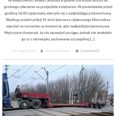
W miejscowości Wólka Okopska w gminie Dorohusk doszło do
groźnego zdarzenia na przejeździe kolejowym. W poniedziałek przed
godziną 16:00 ciężarówka zderzyła się z nadjeżdżającą lokomotywą.
Według ustaleń policji 45-letni kierowca ciężarowego Mercedesa
wjechał na torowisko w momencie, gdy nadjeżdżała lokomotywa.
Mężczyzna tłumaczył, że nie zauważył pociągu, jednak nie zwalniało
go to z obowiązku zachowania szczególnej […]
Posted
Author
27 lutego 2025
Zuzanna Rabinek
Comment(0)
on