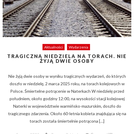
Aktualności
Wydarzenia
TRAGICZNA NIEDZIELA NA TORACH. NIE
ŻYJĄ DWIE OSOBY
Nie żyją dwie osoby w wyniku tragicznych wydarzeń, do których
doszło w niedzielę, 2 marca 2025 roku, na torach kolejowych w
Polsce. Śmiertelne potrącenie w Naterkach W niedzielę przed
południem, około godziny 12:00, na wysokości stacji kolejowej
Naterki w województwie warmińsko-mazurskim, doszło do
tragicznego zdarzenia. Około 60-letnia kobieta znajdująca się na
torach została śmiertelnie potrącona […]
Posted
Author