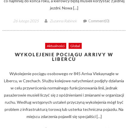
co najmniej do końca roku, a kierowcy będą musieli korzystać z jednej
jezdni. Nowa […]
Posted
Author
26 lutego 2025
Zuzanna Rabinek
Comment(0)
on
Aktualności
Global
WYKOLEJENIE POCIĄGU ARRIVY W
LIBERCU
Wykolejenie pociągu osobowego nr 845 Arriva Vlekaynagle w
Libercu, w Czechach. Służby kolejowe natychmiast podjęły działania
w celu przywrócenia normalnego funkcjonowania linii, jednak
pasażerowie musieli liczyć się z opóźnieniami i zmianami w organizacji
ruchu. Według wstępnych ustaleń przyczyną wykolejenia mógł być
problem z infrastrukturą torową lub usterka techniczna pojazdu. Na
miejscu zdarzenia pojawili się specjaliści […]