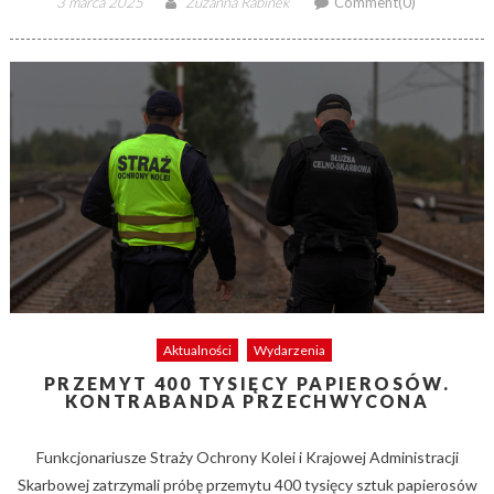
3 marca 2025
Zuzanna Rabinek
Comment(0)
on
Aktualności
Wydarzenia
PRZEMYT 400 TYSIĘCY PAPIEROSÓW.
KONTRABANDA PRZECHWYCONA
Funkcjonariusze Straży Ochrony Kolei i Krajowej Administracji
Skarbowej zatrzymali próbę przemytu 400 tysięcy sztuk papierosów