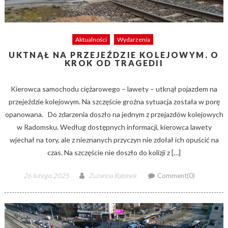
Aktualności
Wydarzenia
UKTNĄŁ NA PRZEJEŹDZIE KOLEJOWYM. O
KROK OD TRAGEDII
Kierowca samochodu ciężarowego – lawety – utknął pojazdem na
przejeździe kolejowym. Na szczęście groźna sytuacja została w porę
opanowana. Do zdarzenia doszło na jednym z przejazdów kolejowych
w Radomsku. Według dostępnych informacji, kierowca lawety
wjechał na tory, ale z nieznanych przyczyn nie zdołał ich opuścić na
czas. Na szczęście nie doszło do kolizji z […]
Posted
Author
26 lutego 2025
Zuzanna Rabinek
Comment(0)
on