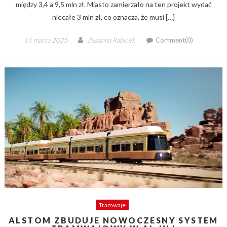
między 3,4 a 9,5 mln zł. Miasto zamierzało na ten projekt wydać
niecałe 3 mln zł, co oznacza, że musi […]
Posted
Author
11 marca 2025
Zuzanna Rabinek
Comment(0)
on
Tramwaje
ALSTOM ZBUDUJE NOWOCZESNY SYSTEM