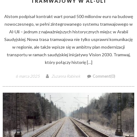
TRAMWAJOWY W AL-ULI
Alstom podpisał kontrakt wart ponad 500 milionów euro na budowę
nowoczesnego, w pełni zintegrowanego systemu tramwajowego w
Al-Uli – jednym z najważniejszych historycznych miejsc w Arabii
Saudyjskiej. Nowa trasa tramwajowa nie tylko usprawni komunikację
w regionie, ale także wpisze się w ambitny plan modernizacji
transportu w ramach saudyjskiej inicjatywy Vision 2030. Tramwaj,
który połączy historię […]
Posted
Author
6 marca 2025
Zuzanna Rabinek
Comment(0)
on