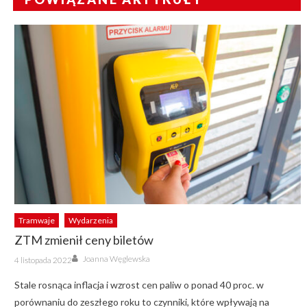
Tramwaje
Wydarzenia
ZTM zmienił ceny biletów
Author
Posted
Joanna Węglewska
4 listopada 2022
on
Stale rosnąca inflacja i wzrost cen paliw o ponad 40 proc. w
porównaniu do zeszłego roku to czynniki, które wpływają na