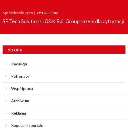
Posted
6 października 2025
|
WYDARZENIA
on
SP Tech Solutions i G&K Rail Group razem dla cyfryzacji
Strony
Redakcja
Patronaty
Współpraca
Archiwum
Reklama
Regulamin portalu