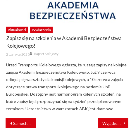
Aktualności
Wydarzenia
Zapisz się na szkolenia w Akademii Bezpieczeństwa
Kolejowego!
Author
Posted
Raport Kolejowy
2 czerwca 2021
on
Urząd Transportu Kolejowego ogłasza, że ruszają zapisy na kolejne
zajęcia Akademii Bezpieczeństwa Kolejowego. Już 9 czerwca
odbędą się warsztaty dla komisji kolejowych, a 10 czerwca zajęcia
dotyczące prawa transportu kolejowego na poziomie Unii
Europejskiej. Dostępny jest harmonogram kolejnych szkoleń, na
które zapisy będą rozpoczynać się na tydzień przed planowanym
terminem. Uczestnictwo w warsztatach ABK jest darmowe.
NAWIGACJA
Samochód wjechał pod pociąg Kolei Śląskich. “Sygnalizacja działała prawidłowo”
Wyjątkowy mural podziękowaniem za służbę w czasie epidemii
WPISU