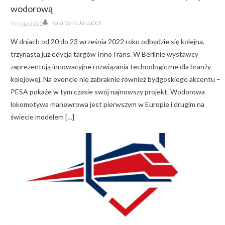
wodorową
Author
Posted
Katarzyna Jarząbek
7 maja 2022
on
W dniach od 20 do 23 września 2022 roku odbędzie się kolejna,
trzynasta już edycja targów InnoTrans. W Berlinie wystawcy
zaprezentują innowacyjne rozwiązania technologiczne dla branży
kolejowej. Na evencie nie zabraknie również bydgoskiego akcentu –
PESA pokaże w tym czasie swój najnowszy projekt. Wodorowa
lokomotywa manewrowa jest pierwszym w Europie i drugim na
świecie modelem […]