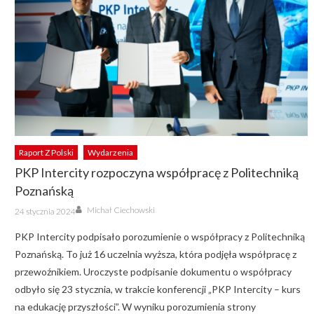
Raport Z Polski
Wydarzenia
PKP Intercity rozpoczyna współpracę z Politechniką
Poznańską
Author
Posted
Michał Ciechowski
24 stycznia 2024
on
PKP Intercity podpisało porozumienie o współpracy z Politechniką
Poznańską. To już 16 uczelnia wyższa, która podjęła współpracę z
przewoźnikiem. Uroczyste podpisanie dokumentu o współpracy
odbyło się 23 stycznia, w trakcie konferencji „PKP Intercity – kurs
na edukację przyszłości”. W wyniku porozumienia strony