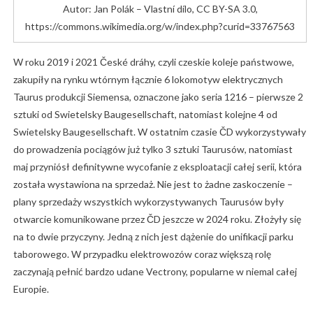
Autor: Jan Polák – Vlastní dílo, CC BY-SA 3.0,
https://commons.wikimedia.org/w/index.php?curid=33767563
W roku 2019 i 2021 České dráhy, czyli czeskie koleje państwowe,
zakupiły na rynku wtórnym łącznie 6 lokomotyw elektrycznych
Taurus produkcji Siemensa, oznaczone jako seria 1216 – pierwsze 2
sztuki od Swietelsky Baugesellschaft, natomiast kolejne 4 od
Swietelsky Baugesellschaft. W ostatnim czasie ČD wykorzystywały
do prowadzenia pociągów już tylko 3 sztuki Taurusów, natomiast
maj przyniósł definitywne wycofanie z eksploatacji całej serii, która
została wystawiona na sprzedaż. Nie jest to żadne zaskoczenie –
plany sprzedaży wszystkich wykorzystywanych Taurusów były
otwarcie komunikowane przez ČD jeszcze w 2024 roku. Złożyły się
na to dwie przyczyny. Jedną z nich jest dążenie do unifikacji parku
taborowego. W przypadku elektrowozów coraz większą rolę
zaczynają pełnić bardzo udane Vectrony, popularne w niemal całej
Europie.