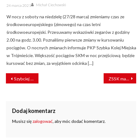
Author
Posted
Michał Ciechowski
24 marca 2021
on
W nocy z soboty na niedzielę (27/28 marca) zmieniamy czas ze
środkowoeuropejskiego (zimowego) na czas letni
środkowoeuropejski. Przesuwamy wskazówki zegarów z godziny
2.00 na godz. 3.00. Poznaliśmy pierwsze zmiany w kursowaniu
pociągów. O nocnych zmianach informuje PKP Szybka Kolej Miejska
w Trójmieście. Większość pociągów SKM w noc przejściową będzie
kursować bez zmian, za wyjątkiem odcinka […]
NAWIGACJA
Szybciej ze Skierniewic do Łowicza. Inwestycja na finiszu
ZSSK ma środki unijne na zakup bateryjnych EZT
WPISU
Dodaj komentarz
Musisz się
zalogować
, aby móc dodać komentarz.