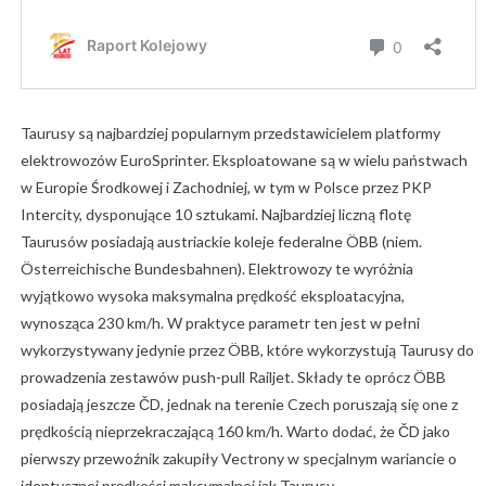
Taurusy są najbardziej popularnym przedstawicielem platformy
elektrowozów EuroSprinter. Eksploatowane są w wielu państwach
w Europie Środkowej i Zachodniej, w tym w Polsce przez PKP
Intercity, dysponujące 10 sztukami. Najbardziej liczną flotę
Taurusów posiadają austriackie koleje federalne ÖBB (niem.
Österreichische Bundesbahnen). Elektrowozy te wyróżnia
wyjątkowo wysoka maksymalna prędkość eksploatacyjna,
wynosząca 230 km/h. W praktyce parametr ten jest w pełni
wykorzystywany jedynie przez ÖBB, które wykorzystują Taurusy do
prowadzenia zestawów push-pull Railjet. Składy te oprócz ÖBB
posiadają jeszcze ČD, jednak na terenie Czech poruszają się one z
prędkością nieprzekraczającą 160 km/h. Warto dodać, że ČD jako
pierwszy przewoźnik zakupiły Vectrony w specjalnym wariancie o
identycznej prędkości maksymalnej jak Taurusy.