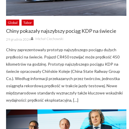
Global
Tabor
Chiny pokazały najszybszy pociąg KDP na świecie
Author
Posted
Michał Ciechowski
29 grudnia 2024
on
Chiny zaprezentowały prototyp najszybszego pociągu dużych
prędkości na świecie. Pojazd CR450 rozwijać może prędkość 450
kilometrów na godzinę. Prototyp najszybszego pociągu KDP na
świecie opracowały Chińskie Koleje (China State Railway Group
Co.). Według informacji przekazanych przez twórców, jednostka
osiągnęła rekordową prędkość w trakcie jazdy testowej. Nowe
międzynarodowe standardy wyznaczyły także kluczowe wskaźniki
wydajności: prędkość eksploatacyjna, […]