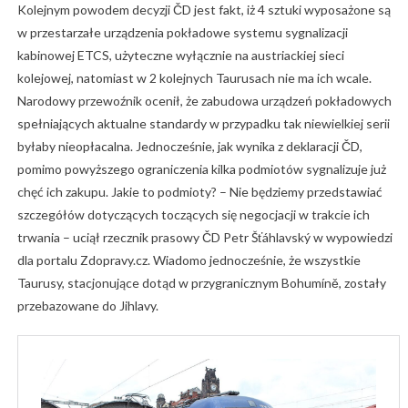
Kolejnym powodem decyzji ČD jest fakt, iż 4 sztuki wyposażone są
w przestarzałe urządzenia pokładowe systemu sygnalizacji
kabinowej ETCS, użyteczne wyłącznie na austriackiej sieci
kolejowej, natomiast w 2 kolejnych Taurusach nie ma ich wcale.
Narodowy przewoźnik ocenił, że zabudowa urządzeń pokładowych
spełniających aktualne standardy w przypadku tak niewielkiej serii
byłaby nieopłacalna. Jednocześnie, jak wynika z deklaracji ČD,
pomimo powyższego ograniczenia kilka podmiotów sygnalizuje już
chęć ich zakupu. Jakie to podmioty? – Nie będziemy przedstawiać
szczegółów dotyczących toczących się negocjacji w trakcie ich
trwania – uciął rzecznik prasowy ČD Petr Šťáhlavský w wypowiedzi
dla portalu Zdopravy.cz. Wiadomo jednocześnie, że wszystkie
Taurusy, stacjonujące dotąd w przygranicznym Bohumíně, zostały
przebazowane do Jihlavy.