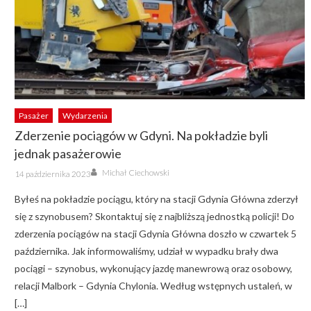
Pasażer
Wydarzenia
Zderzenie pociągów w Gdyni. Na pokładzie byli
jednak pasażerowie
Author
Posted
Michał Ciechowski
14 października 2023
on
Byłeś na pokładzie pociągu, który na stacji Gdynia Główna zderzył
się z szynobusem? Skontaktuj się z najbliższą jednostką policji! Do
zderzenia pociągów na stacji Gdynia Główna doszło w czwartek 5
października. Jak informowaliśmy, udział w wypadku brały dwa
pociągi – szynobus, wykonujący jazdę manewrową oraz osobowy,
relacji Malbork – Gdynia Chylonia. Według wstępnych ustaleń, w
[…]