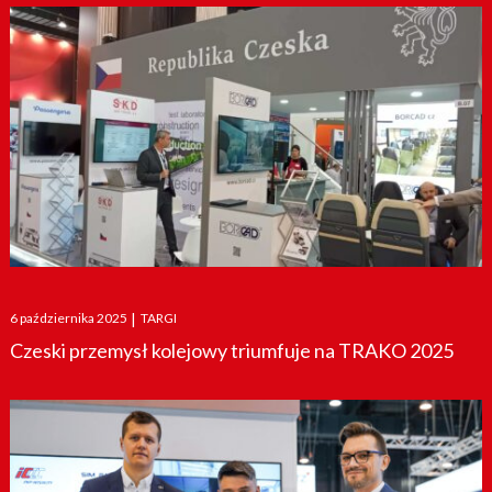
Posted
6 października 2025
|
TARGI
on
Czeski przemysł kolejowy triumfuje na TRAKO 2025