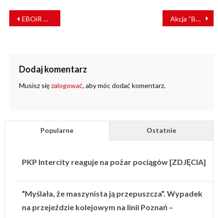
NAWIGACJA
EBOiR wesprze elektryfikację i modernizację głównej linii kolejowej w Egipcie
Akcja “Bezpiecznie Koleją – Wybierz Kolej” otrzymała unijne dofinansowanie
WPISU
Dodaj komentarz
Musisz się
zalogować
, aby móc dodać komentarz.
Popularne
Ostatnie
PKP Intercity reaguje na pożar pociągów [ZDJĘCIA]
“Myślała, że maszynista ją przepuszcza”. Wypadek
na przejeździe kolejowym na linii Poznań –