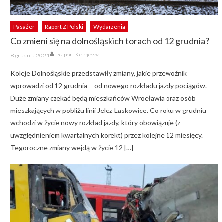
Pasażer
Raport Z Polski
Wydarzenia
Co zmieni się na dolnośląskich torach od 12 grudnia?
Author
Posted
Raport Kolejowy
8 grudnia 2021
on
Koleje Dolnośląskie przedstawiły zmiany, jakie przewoźnik
wprowadzi od 12 grudnia – od nowego rozkładu jazdy pociągów.
Duże zmiany czekać będą mieszkańców Wrocławia oraz osób
mieszkających w pobliżu linii Jelcz-Laskowice. Co roku w grudniu
wchodzi w życie nowy rozkład jazdy, który obowiązuje (z
uwzględnieniem kwartalnych korekt) przez kolejne 12 miesięcy.
Tegoroczne zmiany wejdą w życie 12 […]