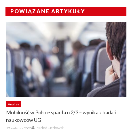
POWIĄZANE ARTYKUŁY
Analizy
Mobilność w Polsce spadła o 2/3 – wynika z badań
naukowców UG
Author
Posted
Michał Ciechowski
17 kwietnia 2020