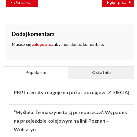
Ukrzaliznytsia zwiększyła w lipcu wolumen przewiezionych ładunków
Egipt podnosi ceny biletów kolejowych i na metro
WPISU
Dodaj komentarz
Musisz się
zalogować
, aby móc dodać komentarz.
Popularne
Ostatnie
PKP Intercity reaguje na pożar pociągów [ZDJĘCIA]
“Myślała, że maszynista ją przepuszcza”. Wypadek
na przejeździe kolejowym na linii Poznań –
Wolsztyn