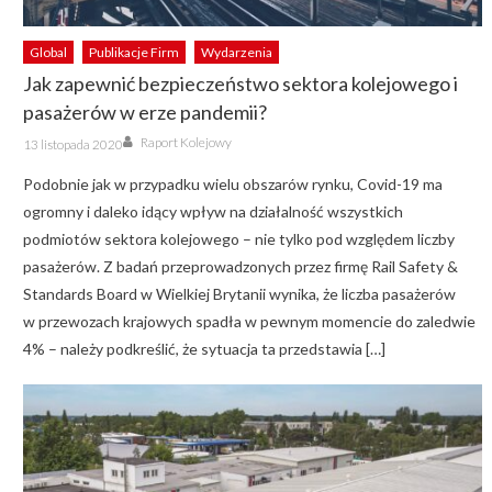
Global
Publikacje Firm
Wydarzenia
Jak zapewnić bezpieczeństwo sektora kolejowego i
pasażerów w erze pandemii?
Author
Posted
Raport Kolejowy
13 listopada 2020
on
Podobnie jak w przypadku wielu obszarów rynku, Covid-19 ma
ogromny i daleko idący wpływ na działalność wszystkich
podmiotów sektora kolejowego – nie tylko pod względem liczby
pasażerów. Z badań przeprowadzonych przez firmę Rail Safety &
Standards Board w Wielkiej Brytanii wynika, że liczba pasażerów
w przewozach krajowych spadła w pewnym momencie do zaledwie
4% – należy podkreślić, że sytuacja ta przedstawia […]