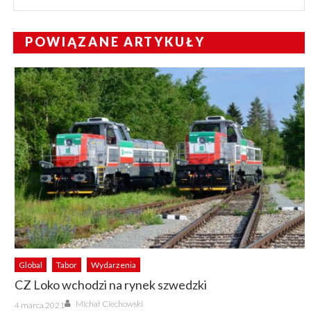
POWIĄZANE ARTYKUŁY
Global
Tabor
Wydarzenia
CZ Loko wchodzi na rynek szwedzki
Author
Posted
Michał Ciechowski
4 marca 2021
on