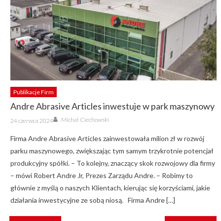
Publikacje Firm
Andre Abrasive Articles inwestuje w park maszynowy
Author
Posted
Michał Ciechowski
24 czerwca 2024
on
Firma Andre Abrasive Articles zainwestowała milion zł w rozwój
parku maszynowego, zwiększając tym samym trzykrotnie potencjał
produkcyjny spółki. – To kolejny, znaczący skok rozwojowy dla firmy
– mówi Robert Andre Jr, Prezes Zarządu Andre. – Robimy to
głównie z myślą o naszych Klientach, kierując się korzyściami, jakie
działania inwestycyjne ze sobą niosą. Firma Andre […]
NAWIGACJA