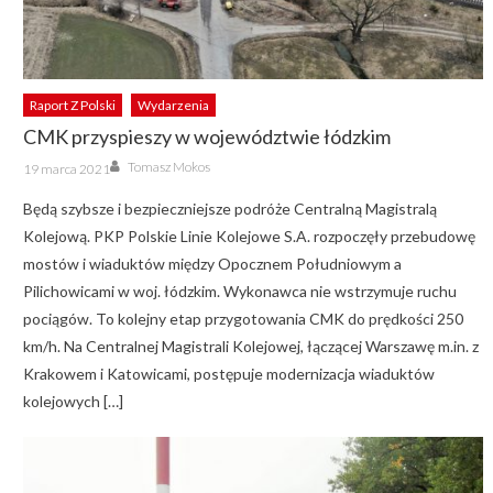
Raport Z Polski
Wydarzenia
CMK przyspieszy w województwie łódzkim
Author
Posted
Tomasz Mokos
19 marca 2021
on
Będą szybsze i bezpieczniejsze podróże Centralną Magistralą
Kolejową. PKP Polskie Linie Kolejowe S.A. rozpoczęły przebudowę
mostów i wiaduktów między Opocznem Południowym a
Pilichowicami w woj. łódzkim. Wykonawca nie wstrzymuje ruchu
pociągów. To kolejny etap przygotowania CMK do prędkości 250
km/h. Na Centralnej Magistrali Kolejowej, łączącej Warszawę m.in. z
Krakowem i Katowicami, postępuje modernizacja wiaduktów
kolejowych […]