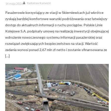
Author
Posted
Radosław Karwicki
14 maja 2026
on
Pasażerowie korzystający ze stacji w Skierniewicach już wkrótce
zyskają bardziej komfortowe warunki podróżowania oraz łatwiejszy
dostęp do aktualnych informacji o ruchu pociągów. Polskie Linie
Kolejowe S.A. podpisały umowę na realizację inwestycji obejmującej
wdrożenie nowoczesnego systemu informacji pasażerskiej oraz
rozwiązań zwiększających bezpieczeństwo na stacji. Wartość
zadania wynosi ponad 2,67 mln zł netto i zostanie sfinansowana ze
[…]