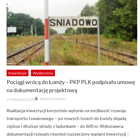
Inwestycje
Wydarzenia
Pociągi wrócą do Łomży – PKP PLK podpisało umowę
na dokumentację projektową
Author
Posted
Raport Kolejowy
19 listopada 2020
on
Realizacja inwestycji korzystnie wpłynie na możliwość rozwoju
transportu towarowego – po nowych torach do Łomży dojadą
cięższe i dłuższe składy z ładunkami – do 600 m. Wykonawca
dokumentacji rozważy również rozszerzony wariant inwestycji –