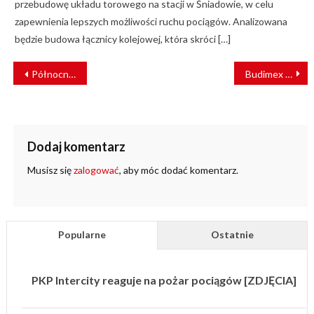
przebudowę układu torowego na stacji w Śniadowie, w celu
zapewnienia lepszych możliwości ruchu pociągów. Analizowana
będzie budowa łącznicy kolejowej, która skróci […]
NAWIGACJA
Północna Chorwacja walczy z powodzią. Drawa zalała tory
Budimex zmodernizuje dworzec kolejowy w Grudziądzu
WPISU
Dodaj komentarz
Musisz się
zalogować
, aby móc dodać komentarz.
Popularne
Ostatnie
PKP Intercity reaguje na pożar pociągów [ZDJĘCIA]