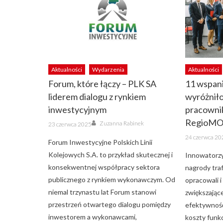
Aktualności
Wydarzenia
Aktualności
Forum, które łączy – PLK SA
11 wspan
liderem dialogu z rynkiem
wyróżnił
inwestycyjnym
pracowni
Author
RegioM
Posted
Zuzanna Rabinek
23 czerwca 2025
on
Posted
24 czerwca 20
on
Forum Inwestycyjne Polskich Linii
Kolejowych S.A. to przykład skutecznej i
Innowatorz
konsekwentnej współpracy sektora
nagrody tra
publicznego z rynkiem wykonawczym. Od
opracowali i
niemal trzynastu lat Forum stanowi
zwiększając
przestrzeń otwartego dialogu pomiędzy
efektywność
inwestorem a wykonawcami,
koszty funk