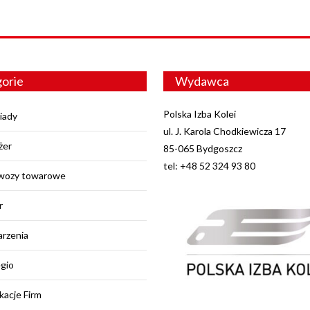
orie
Wydawca
Polska Izba Kolei
iady
ul. J. Karola Chodkiewicza 17
żer
85-065 Bydgoszcz
tel: +48 52 324 93 80
wozy towarowe
r
rzenia
egio
kacje Firm