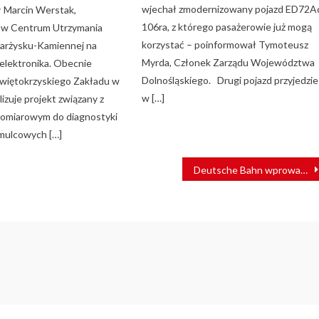
wjechał zmodernizowany pojazd ED72A
ął Marcin Werstak,
106ra, z którego pasażerowie już mogą
 w Centrum Utrzymania
korzystać – poinformował Tymoteusz
arżysku-Kamiennej na
Myrda, Członek Zarządu Województwa
elektronika. Obecnie
Dolnośląskiego. Drugi pojazd przyjedzie
więtokrzyskiego Zakładu w
w […]
lizuje projekt związany z
omiarowym do diagnostyki
mulcowych […]
Deutsche Bahn wprowadzi wakacyjną ofertę dla rodzin. Zawojuje rynek?