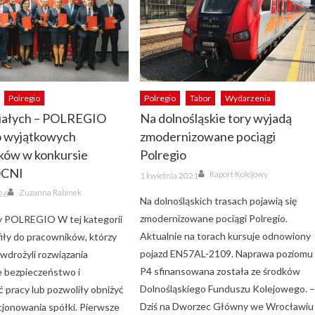
Polregio
Polregio
Tabor
Wydarzenia
iałych – POLREGIO
Na dolnośląskie tory wyjadą
o wyjątkowych
zmodernizowane pociągi
ków w konkursie
Polregio
OCNI
Author
Posted
Raport Kolejowy
1 kwietnia 2021
on
Author
Zuzanna Rabinek
26
Na dolnośląskich trasach pojawią się
zmodernizowane pociągi Polregio.
y POLREGIO W tej kategorii
Aktualnie na torach kursuje odnowiony
fiły do pracowników, którzy
pojazd EN57AL-2109. Naprawa poziomu
 wdrożyli rozwiązania
P4 sfinansowana została ze środków
e bezpieczeństwo i
Dolnośląskiego Funduszu Kolejowego. 
 pracy lub pozwoliły obniżyć
Dziś na Dworzec Główny we Wrocławiu
cjonowania spółki. Pierwsze