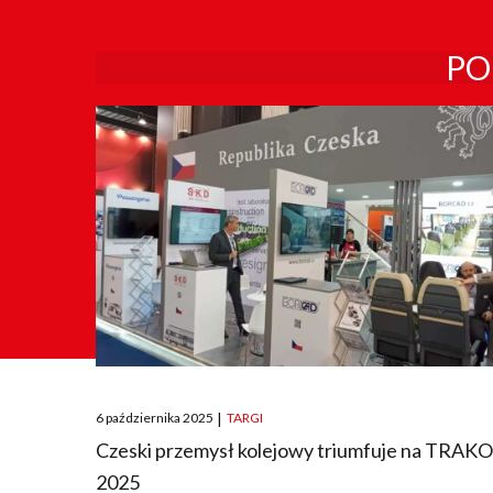
PO
Posted
6 października 2025
|
TARGI
on
Czeski przemysł kolejowy triumfuje na TRAK
2025