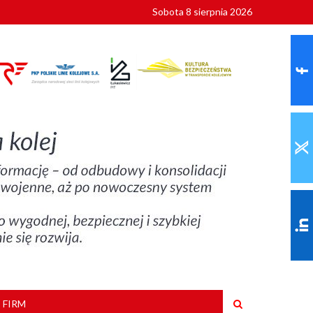
Sobota 8 sierpnia 2026
ionalnych
szkoły
 FIRM