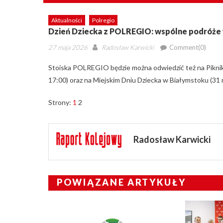
Aktualności
Polregio
Dzień Dziecka z POLREGIO: wspólne podróże w 
Posted
Author
27 maja 2026
Radosław Karwicki
Comment(0)
on
Stoiska POLREGIO będzie można odwiedzić też na Pikni
17:00) oraz na Miejskim Dniu Dziecka w Białymstoku (31 
Strony:
1
2
Radosław Karwicki
POWIĄZANE ARTYKUŁY