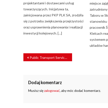
projektantami i dostawcami usług
miejsce zaj
towarzyszących. Inicjatywa ta,
zatrudniony
zainicjowana przez PKP PLK SA, zrodziła
Taboru w Sk
się z potrzeby zwiększenia przejrzystości
stanowisku 
oraz usprawnienia planowania i realizacji
pracownik Ś
inwestycji kolejowych. […]
Kielcach rea
systemem p
układów ha
NAWIGACJA
Public Transport Service blisko kontraktu na naprawę główną śląskich Flirtów
WPISU
Dodaj komentarz
Musisz się
zalogować
, aby móc dodać komentarz.