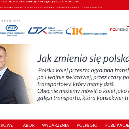
o partnerstwa Medcom z Mitsubishi Electric Corporation
tnerem „Lata na Dolnym Śląsku”. We Wrocławiu rusza weekend pełen reg
pomorskie znów szuka dostawcy nowych EZT
ach kolejowych w północnej Wielkopolsce. Łatwiejsze dojazdy do pracy i 
nuje nowe standardy kategoryzacji dworców
AROWE
TABOR
WYDARZENIA
POLREGIO
PUBLIKACJE