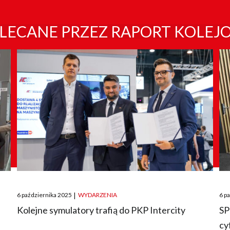
LECANE PRZEZ RAPORT KOLEJ
Posted
Pos
6 października 2025
|
WYDARZENIA
6 p
on
on
O
Kolejne symulatory trafią do PKP Intercity
SP
cy