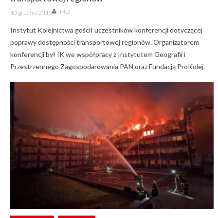
Author
Posted
MD
10 grudnia 2019
on
Instytut Kolejnictwa gościł uczestników konferencji dotyczącej
poprawy dostępności transportowej regionów. Organizatorem
konferencji był IK we współpracy z Instytutem Geografii i
Przestrzennego Zagospodarowania PAN oraz Fundacją ProKolej.