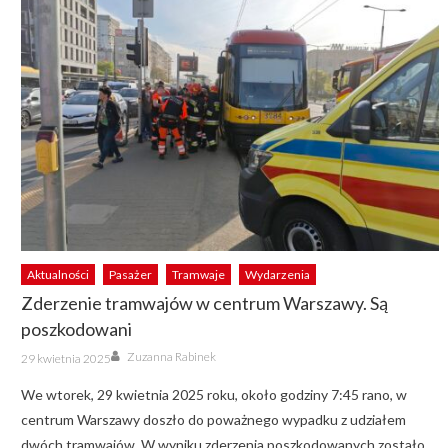
Aktualności
Pasażer
Tramwaje
Wydarzenia
Zderzenie tramwajów w centrum Warszawy. Są
poszkodowani
Author
Posted
Zuzanna Rabinek
29 kwietnia 2025
on
We wtorek, 29 kwietnia 2025 roku, około godziny 7:45 rano, w
centrum Warszawy doszło do poważnego wypadku z udziałem
dwóch tramwajów. W wyniku zderzenia poszkodowanych zostało