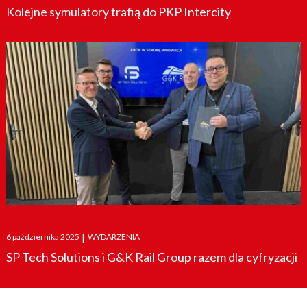
Kolejne symulatory trafią do PKP Intercity
Posted
6 października 2025
|
WYDARZENIA
on
SP Tech Solutions i G&K Rail Group razem dla cyfryzacji