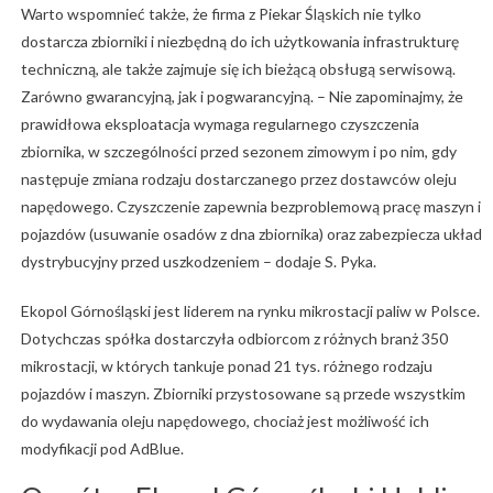
Warto wspomnieć także, że firma z Piekar Śląskich nie tylko
dostarcza zbiorniki i niezbędną do ich użytkowania infrastrukturę
techniczną, ale także zajmuje się ich bieżącą obsługą serwisową.
Zarówno gwarancyjną, jak i pogwarancyjną. – Nie zapominajmy, że
prawidłowa eksploatacja wymaga regularnego czyszczenia
zbiornika, w szczególności przed sezonem zimowym i po nim, gdy
następuje zmiana rodzaju dostarczanego przez dostawców oleju
napędowego. Czyszczenie zapewnia bezproblemową pracę maszyn i
pojazdów (usuwanie osadów z dna zbiornika) oraz zabezpiecza układ
dystrybucyjny przed uszkodzeniem – dodaje S. Pyka.
Ekopol Górnośląski jest liderem na rynku mikrostacji paliw w Polsce.
Dotychczas spółka dostarczyła odbiorcom z różnych branż 350
mikrostacji, w których tankuje ponad 21 tys. różnego rodzaju
pojazdów i maszyn. Zbiorniki przystosowane są przede wszystkim
do wydawania oleju napędowego, chociaż jest możliwość ich
modyfikacji pod AdBlue.