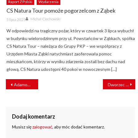
Raport Z Polski
Wydarzenia
CS Natura Tour pomoże pogorzelcom z Ząbek
Author
Posted
Michał Ciechowski
5 lipca 2025
on
W odpowiedzi na tragiczny pożar, który w czwartek 3 lipca wybuchł
w budynku wielorodzinnym przy ul. Powstańców w Ząbkach, spółka
CS Natura Tour – należąca do Grupy PKP – we współpracy z
Urzędem Miasta Ząbki natychmiast zaoferowała pomoc
mieszkańcom, którzy w wyniku zdarzenia zostali bez dachu nad
głową. CS Natura udostępni 40 pokoi w nowoczesnym […]
NAWIGACJA
Adamowo: Samochód osobowy wjechał pod szynobus [ZDJĘCIA]
Dworzec Junikowo w Poznaniu zyska nowe zadaszenie
WPISU
Dodaj komentarz
Musisz się
zalogować
, aby móc dodać komentarz.