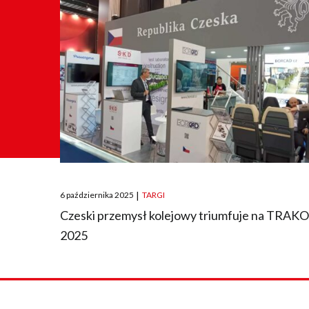
Posted
6 października 2025
|
TARGI
on
Czeski przemysł kolejowy triumfuje na TRAK
2025