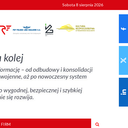
Sobota 8 sierpnia 2026
ionalnych
szkoły
 FIRM