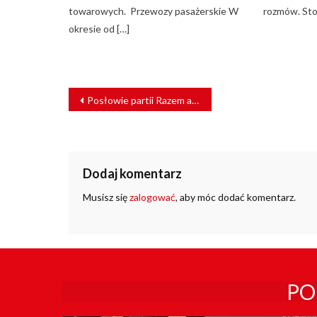
towarowych. Przewozy pasażerskie W
rozmów. Stoi
okresie od […]
NAWIGACJA
Posłowie partii Razem apelują do rządu ws. kolei
WPISU
Dodaj komentarz
Musisz się
zalogować
, aby móc dodać komentarz.
PO