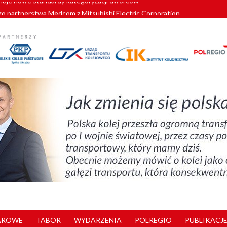
o partnerstwa Medcom z Mitsubishi Electric Corporation
tnerem „Lata na Dolnym Śląsku”. We Wrocławiu rusza weekend pełen reg
pomorskie znów szuka dostawcy nowych EZT
ach kolejowych w północnej Wielkopolsce. Łatwiejsze dojazdy do pracy i 
nuje nowe standardy kategoryzacji dworców
AROWE
TABOR
WYDARZENIA
POLREGIO
PUBLIKACJE