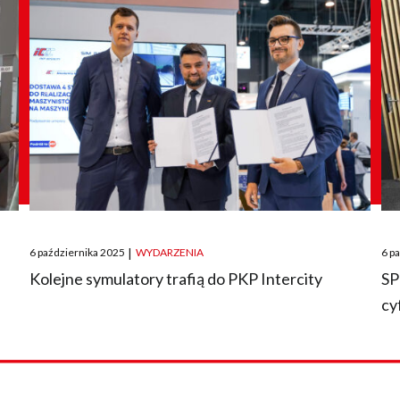
Posted
Pos
6 października 2025
|
WYDARZENIA
6 p
on
on
O
Kolejne symulatory trafią do PKP Intercity
SP
cy