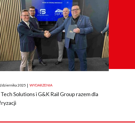
ted
aździernika 2025
|
WYDARZENIA
 Tech Solutions i G&K Rail Group razem dla
fryzacji