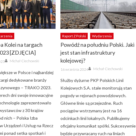
arzenia
Raport Z Polski
Wydarzenia
ba Kolei na targach
Powódź na południu Polski. Jaki
023 [ZDJĘCIA]
jest stan infrastruktury
Author
kolejowej?
Michał Ciechowski
023
Author
Posted
Michał Ciechowski
16 września 2024
on
iększe w Polsce i najbardziej
targi dedykowane branży
Służby dyżurne PKP Polskich Linii
 szynowego – TRAKO 2023.
Kolejowych S.A. stale monitorują stan
erech dni swoje innowacyjne
pogody w rejonach powodziowych.
technologie zaprezentowało
Główne linie są przejezdne. Ruch
wystawców z 30 krajów
pociągów wstrzymany jest na 16
d nich – Polska Izba
odcinkach linii lokalnych. Publikujemy
 Urządzeń i Usług na Rzecz
oficjalny komunikat spółki. Sukcesywnie
mi ponad setka spotkań i
będzie przywracany ruch na liniach