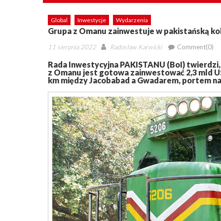
Global
Inwestycje
Wydarzenia
Grupa z Omanu zainwestuje w pakistańską ko
Posted
Author
11 sierpnia 2022
Radosław Karwicki
Comment(0)
on
Rada Inwestycyjna PAKISTANU (BoI) twierdzi,
z Omanu jest gotowa zainwestować 2,3 mld USD
km między Jacobabad a Gwadarem, portem na 