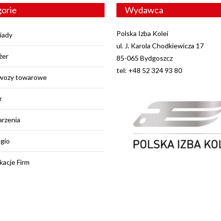
orie
Wydawca
Polska Izba Kolei
iady
ul. J. Karola Chodkiewicza 17
żer
85-065 Bydgoszcz
tel: +48 52 324 93 80
wozy towarowe
r
rzenia
egio
kacje Firm