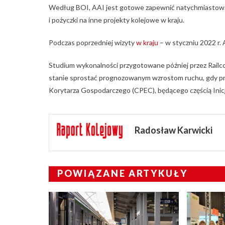
Według BOI, AAI jest gotowe zapewnić natychmiastową 
i pożyczki na inne projekty kolejowe w kraju.
Podczas poprzedniej wizyty
w kraju
– w styczniu 2022 r. 
Studium wykonalności przygotowane później przez Railcop
stanie sprostać prognozowanym wzrostom ruchu, gdy p
Korytarza Gospodarczego (CPEC), będącego częścią Inicja
Radosław Karwicki
POWIĄZANE ARTYKUŁY