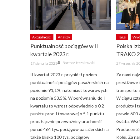
Aktualności
Analizy
Targi
Wyd
Punktualność pociągów w II
Polska Iz
kwartale 2023 r.
TRAKO 2
Author
Posted
Posted
Bartosz Jerzakowski
17 sierpnia 2023
27 września 2
on
on
II kwartał 2023 r. przyniósł poziom
Za nami najw
punktualności pociągów pasażerskich na
prestiżowe 
poziomie 91,1%, natomiast towarowych
transportu
na poziomie 53,5%. W porównaniu do I
W ciągu czt
kwartału to wzrost odpowiednio o 0,2
produkty i 
punktu proc. i towarowej o 5,1 punktu
prawie 600 
proc. Łącznie przewoźnicy uruchomili
świata. Wśró
ponad 464 tys. pociągów pasażerskich, a
Producentów
także blisko 100 tys. pociągów
Kolei. Za na