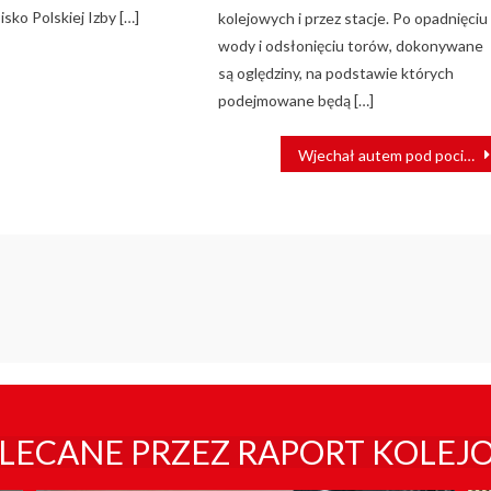
sko Polskiej Izby […]
kolejowych i przez stacje. Po opadnięciu
wody i odsłonięciu torów, dokonywane
są oględziny, na podstawie których
podejmowane będą […]
Wjechał autem pod pociąg. Skład prowadził pijany maszynista?
LECANE PRZEZ RAPORT KOLEJ