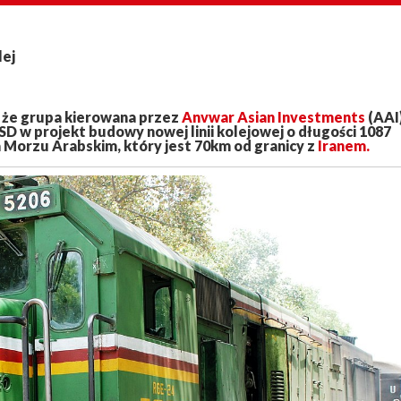
lej
 że grupa kierowana przez
Anvwar Asian Investments
(AAI
 w projekt budowy nowej linii kolejowej o długości 1087
Morzu Arabskim, który jest 70km od granicy z
Iranem.