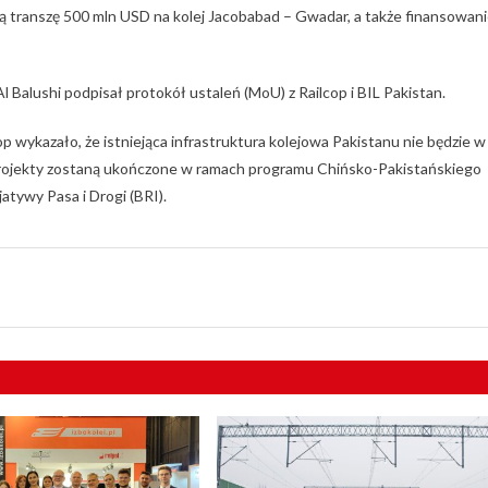
transzę 500 mln USD na kolej Jacobabad – Gwadar, a także finansowan
Al Balushi podpisał protokół ustaleń (MoU) z Railcop i BIL Pakistan.
 wykazało, że istniejąca infrastruktura kolejowa Pakistanu nie będzie w
rojekty zostaną ukończone w ramach programu Chińsko-Pakistańskiego
tywy Pasa i Drogi (BRI).