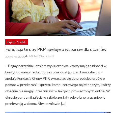
Raport Z Polski
Fundacja Grupy PKP apeluje o wsparcie dla uczniów
Author
Posted
Michał Ciechowski
30 marca 2020
on
– Dajmy narzędzia uczniom wykluczonym, którzy mają trudności w
kontynuowaniu nauki poprzez brak dostępności komputerów –
apeluje Fundacja Grupy PKP, zwracając się do przedsiębiorców o
pomoc w przekazaniu sprzętu komputerowego najmłodszym, którzy
obecnie nie mogą uczestniczyć w lekcjach prowadzonych online. W
okresie pandemii zajęcia w szkole zostały odwołane, a uczniowie
przebywają w domu. Aby uczniowie […]