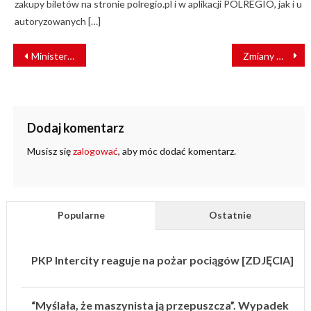
zakupy biletów na stronie polregio.pl i w aplikacji POLREGIO, jak i u
autoryzowanych […]
NAWIGACJA
Minister Klimczak o rozwoju kolei i konkurencji na torach
Zmiany w zarządzie spółki PKP Intercity
WPISU
Dodaj komentarz
Musisz się
zalogować
, aby móc dodać komentarz.
Popularne
Ostatnie
PKP Intercity reaguje na pożar pociągów [ZDJĘCIA]
“Myślała, że maszynista ją przepuszcza”. Wypadek