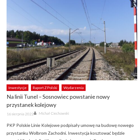
Inwestycje
Raport Z Polski
Wydarzenia
Na linii Tunel – Sosnowiec powstanie nowy
przystanek kolejowy
Author
Posted
Michał Ciechowski
16 sierpnia 2022
on
PKP Polskie Linie Kolejowe podpisały umowę na budowę nowego
przystanku Wolbrom Zachodni. Inwestycja kosztować będzie