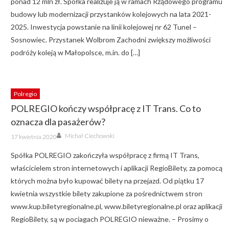
ponad 12 mln zł. Spółka realizuje ją w ramach Rządowego programu
budowy lub modernizacji przystanków kolejowych na lata 2021-
2025. Inwestycja powstanie na linii kolejowej nr 62 Tunel –
Sosnowiec. Przystanek Wolbrom Zachodni zwiększy możliwości
podróży koleją w Małopolsce, m.in. do […]
Polregio
POLREGIO kończy współpracę z IT Trans. Co to
oznacza dla pasażerów?
Author
Posted
Michał Ciechowski
17 kwietnia 2020
on
Spółka POLREGIO zakończyła współpracę z firmą IT Trans,
właścicielem stron internetowych i aplikacji RegioBilety, za pomocą
których można było kupować bilety na przejazd. Od piątku 17
kwietnia wszystkie bilety zakupione za pośrednictwem stron
www.kup.biletyregionalne.pl, www.biletyregionalne.pl oraz aplikacji
RegioBilety, są w pociagach POLREGIO nieważne. – Prosimy o