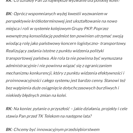
RK
: Co uznałby Pan za największe wyzwanie dla polskiej kolei?
BK
: Oprócz wspomnianych wyżej kwestii wyzwaniem w
perspektywie krótkoterminowej jest ukształtowanie na nowo
miejsca i roli w systemie kolejowym Grupy PKP. Poprzez
wewnętrzną konsolidację podmiot ten powinien utrzymać swoją
wiodącą rolę jako państwowy koncern logistyczno- transportowy.
Realizujący zadania istotne z punktu widzenia polityki
transportowej państwa. Ale rola ta nie powinna być wymuszana
administracyjnie i nie powinna wiązać się z ograniczaniem
mechanizmu konkurencji, który z punktu widzenia efektywności i
proinnowacyjności całego systemu jest bardzo cenny. Stanowi też
bez wątpienia duże osiągnięcie dotychczasowych burzliwych i
niekiedy błędnych zmian na kolei.
RK
: Na koniec pytanie o przyszłość – jakie działania, projekty i cele
stawia Pan przed TK Telekom na następne lata?
BK
: Chcemy być innowacyjnym przedsiębiorstwem