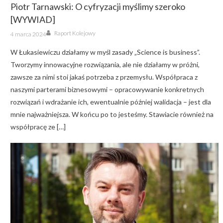
Piotr Tarnawski: O cyfryzacji myślimy szeroko
[WYWIAD]
Author
Posted
Raport Kolejowy
4 marca 2024
on
W Łukasiewiczu działamy w myśl zasady „Science is business”.
Tworzymy innowacyjne rozwiązania, ale nie działamy w próżni,
zawsze za nimi stoi jakaś potrzeba z przemysłu. Współpraca z
naszymi parterami biznesowymi – opracowywanie konkretnych
rozwiązań i wdrażanie ich, ewentualnie później walidacja – jest dla
mnie najważniejsza. W końcu po to jesteśmy. Stawiacie również na
współpracę ze […]