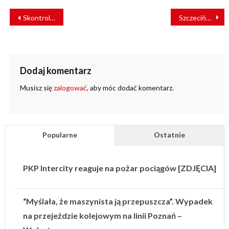
NAWIGACJA
Skontrolowano regionalne przewozy kolejowe
Szczecińska szybka kolej z problemami
WPISU
Dodaj komentarz
Musisz się
zalogować
, aby móc dodać komentarz.
Popularne
Ostatnie
PKP Intercity reaguje na pożar pociągów [ZDJĘCIA]
“Myślała, że maszynista ją przepuszcza”. Wypadek
na przejeździe kolejowym na linii Poznań –