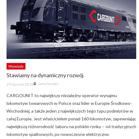
Wywiady
Stawiamy na dynamiczny rozwój
Author
Posted
Lena Szuster
29 stycznia 2018
on
CARGOUNIT to największy niezależny operator wynajmu
lokomotyw towarowych w Polsce oraz lider w Europie Środkowo-
Wschodniej, a także jeden z największych tego typu podmiotów w
całej Europie. Jest właścicielem ponad 160 lokomotyw, zapewniając
największą różnorodność taboru na polskim rynku – od tradycyjnych
lokomotyw spalinowych, po nowoczesne elektryczne.