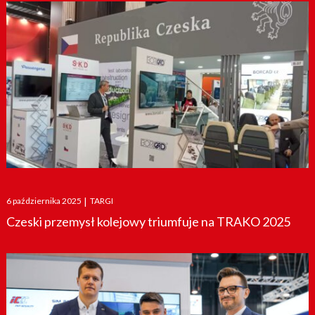
Posted
6 października 2025
|
TARGI
on
Czeski przemysł kolejowy triumfuje na TRAKO 2025