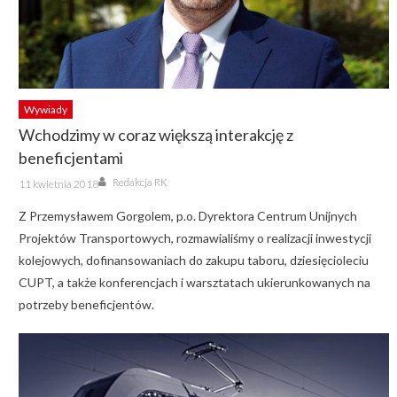
Wywiady
Wchodzimy w coraz większą interakcję z
beneficjentami
Author
Posted
Redakcja RK
11 kwietnia 2018
on
Z Przemysławem Gorgolem, p.o. Dyrektora Centrum Unijnych
Projektów Transportowych, rozmawialiśmy o realizacji inwestycji
kolejowych, dofinansowaniach do zakupu taboru, dziesięcioleciu
CUPT, a także konferencjach i warsztatach ukierunkowanych na
potrzeby beneficjentów.