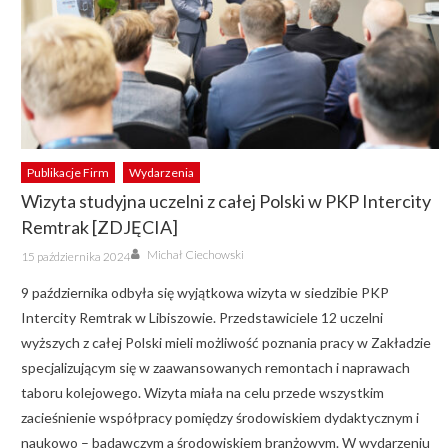
Publikacje Firm
Wydarzenia
Wizyta studyjna uczelni z całej Polski w PKP Intercity
Remtrak [ZDJĘCIA]
Author
Posted
Michał Ciechowski
15 października 2024
on
9 października odbyła się wyjątkowa wizyta w siedzibie PKP
Intercity Remtrak w Libiszowie. Przedstawiciele 12 uczelni
wyższych z całej Polski mieli możliwość poznania pracy w Zakładzie
specjalizującym się w zaawansowanych remontach i naprawach
taboru kolejowego. Wizyta miała na celu przede wszystkim
zacieśnienie współpracy pomiędzy środowiskiem dydaktycznym i
naukowo – badawczym a środowiskiem branżowym. W wydarzeniu