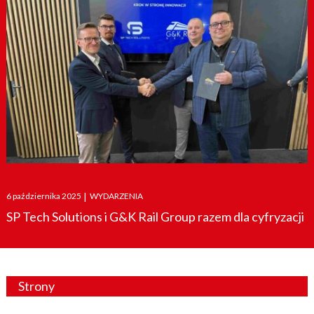
Posted
6 października 2025
|
WYDARZENIA
on
SP Tech Solutions i G&K Rail Group razem dla cyfryzacji
Strony