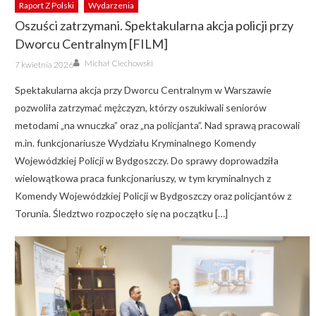
Raport Z Polski
Wydarzenia
Oszuści zatrzymani. Spektakularna akcja policji przy
Dworcu Centralnym [FILM]
Author
Posted
Michał Ciechowski
7 kwietnia 2026
on
Spektakularna akcja przy Dworcu Centralnym w Warszawie
pozwoliła zatrzymać mężczyzn, którzy oszukiwali seniorów
metodami „na wnuczka” oraz „na policjanta”. Nad sprawą pracowali
m.in. funkcjonariusze Wydziału Kryminalnego Komendy
Wojewódzkiej Policji w Bydgoszczy. Do sprawy doprowadziła
wielowątkowa praca funkcjonariuszy, w tym kryminalnych z
Komendy Wojewódzkiej Policji w Bydgoszczy oraz policjantów z
Torunia. Śledztwo rozpoczęło się na początku […]