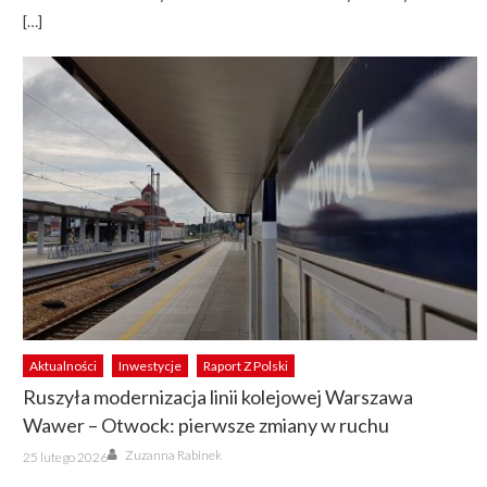
[…]
Aktualności
Inwestycje
Raport Z Polski
Ruszyła modernizacja linii kolejowej Warszawa
Wawer – Otwock: pierwsze zmiany w ruchu
Author
Posted
Zuzanna Rabinek
25 lutego 2026
on