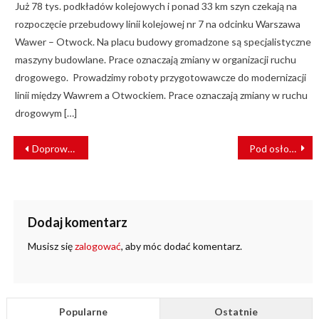
Już 78 tys. podkładów kolejowych i ponad 33 km szyn czekają na
rozpoczęcie przebudowy linii kolejowej nr 7 na odcinku Warszawa
Wawer – Otwock. Na placu budowy gromadzone są specjalistyczne
maszyny budowlane. Prace oznaczają zmiany w organizacji ruchu
drogowego. Prowadzimy roboty przygotowawcze do modernizacji
linii między Wawrem a Otwockiem. Prace oznaczają zmiany w ruchu
drogowym […]
NAWIGACJA
Doprowadził do zderzenia. Maszynista lokomotywy usłyszał wyrok
Pod osłoną nocy próbowali ukraść 10 ton szyn kolejowych
WPISU
Dodaj komentarz
Musisz się
zalogować
, aby móc dodać komentarz.
Popularne
Ostatnie