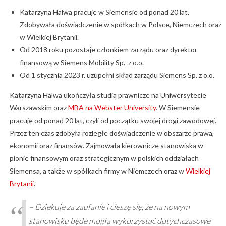
Katarzyna Halwa pracuje w Siemensie od ponad 20 lat.
Zdobywała doświadczenie w spółkach w Polsce, Niemczech oraz
w Wielkiej Brytanii.
Od 2018 roku pozostaje członkiem zarządu oraz dyrektor
finansową w Siemens Mobility Sp. z o.o.
Od 1 stycznia 2023 r. uzupełni skład zarządu Siemens Sp. z o.o.
Katarzyna Halwa ukończyła studia prawnicze na Uniwersytecie
Warszawskim oraz
MBA na Webster University
. W Siemensie
pracuje od ponad 20 lat, czyli od początku swojej drogi zawodowej.
Przez ten czas zdobyła rozległe doświadczenie w obszarze prawa,
ekonomii oraz finansów. Zajmowała kierownicze stanowiska w
pionie finansowym oraz strategicznym w polskich oddziałach
Siemensa, a także w spółkach firmy w Niemczech oraz w
Wielkiej
Brytanii
.
– Dziękuję za zaufanie i cieszę się, że na nowym
stanowisku będę mogła wykorzystać dotychczasowe