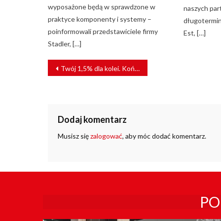
wyposażone będą w sprawdzone w
naszych par
praktyce komponenty i systemy –
długotermin
poinformowali przedstawiciele firmy
Est, […]
Stadler, […]
NAWIGACJA
Twój 1,5% dla kolei. Kończy się czas na wsparcie Fundacji ProKolej
WPISU
Dodaj komentarz
Musisz się
zalogować
, aby móc dodać komentarz.
PO