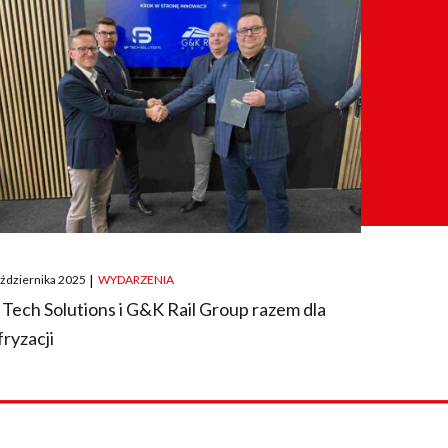
ted
aździernika 2025
|
WYDARZENIA
 Tech Solutions i G&K Rail Group razem dla
fryzacji