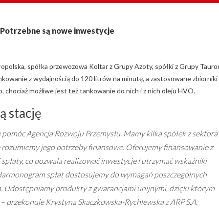
Potrzebne są nowe inwestycje
łopolska, spółka przewozowa Koltar z Grupy Azoty, spółki z Grupy Tauro
nkowanie z wydajnością do 120 litrów na minutę, a zastosowane zbiorniki
, chociaż możliwe jest też tankowanie do nich i z nich oleju HVO.
 stację
e pomóc Agencja Rozwoju Przemysłu. Mamy kilka spółek z sektora
e rozumiemy jego potrzeby finansowe. Oferujemy finansowanie z
spłaty, co pozwala realizować inwestycje i utrzymać wskaźniki
Harmonogram spłat dostosujemy do wymagań poszczególnych
. Udostępniamy produkty z gwarancjami unijnymi, dzięki którym
 – przekonuje Krystyna Skaczkowska-Rychlewska z ARP S.A.