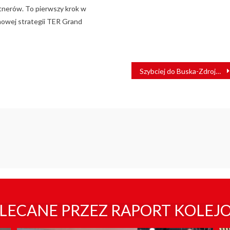
tnerów. To pierwszy krok w
owej strategii TER Grand
Szybciej do Buska-Zdroju, powrót pociągów do Staszowa i Połańca. Trwają prace
LECANE PRZEZ RAPORT KOLEJ