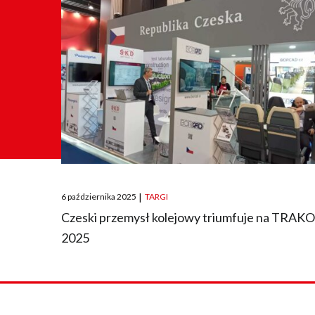
Posted
6 października 2025
|
TARGI
on
Czeski przemysł kolejowy triumfuje na TRAK
2025