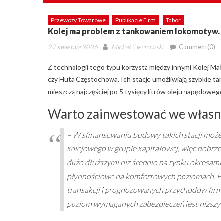
Przewozy Towarowe
Publikacje Firm
Tabor
Kolej ma problem z tankowaniem lokomotyw. 
Posted
Author
27 kwietnia 2026
Michał Ciechowski
Comment(0)
on
Z technologii tego typu korzysta między innymi Kolej Ma
czy Huta Częstochowa. Ich stacje umożliwiają szybkie ta
mieszczą najczęściej po 5 tysięcy litrów oleju napędowego
Warto zainwestować we własną
– W sfinansowaniu budowy takich stacji moż
kolejowego w grupie kapitałowej, więc dobrz
dużo dłuższymi niż średnio na rynku okresami 
płynnościowe na komfortowych poziomach. 
transakcji i prognozowanych przychodów firm
poziom wymaganych zabezpieczeń jest niższy