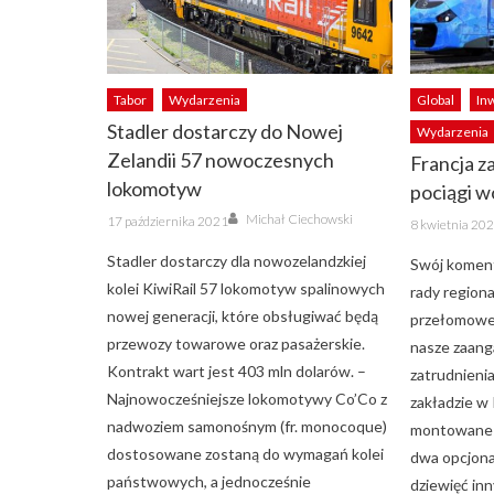
Tabor
Wydarzenia
Global
In
Stadler dostarczy do Nowej
Wydarzenia
Zelandii 57 nowoczesnych
Francja 
lokomotyw
pociągi 
Author
Posted
Michał Ciechowski
Posted
17 października 2021
8 kwietnia 20
on
on
Stadler dostarczy dla nowozelandzkiej
Swój koment
kolei KiwiRail 57 lokomotyw spalinowych
rady regiona
nowej generacji, które obsługiwać będą
przełomowe
przewozy towarowe oraz pasażerskie.
nasze zaang
Kontrakt wart jest 403 mln dolarów. –
zatrudnienia
Najnowocześniejsze lokomotywy Co’Co z
zakładzie w
nadwoziem samonośnym (fr. monocoque)
montowane w
dostosowane zostaną do wymagań kolei
dwa opcjona
państwowych, a jednocześnie
dziewięć in