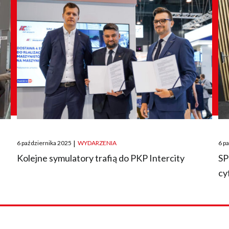
Posted
Pos
6 października 2025
|
WYDARZENIA
6 p
on
on
O
Kolejne symulatory trafią do PKP Intercity
SP
cy