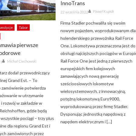
InnoTrans
Author
Posted
Paweł Kupsik
22 września 2022
on
Firma Stadler pochwaliła się swoim
westycje
Tabor
nowym pojazdem, wyprodukowanym dla
holenderskiego przewoźnika Rail Force
zamawia pierwsze
One. Lokomotywa przeznaczona jest do
wodorowe
obsługi najcięższych pociągów w Europi
Author
Rail Force One jest jedną z pierwszych
Michał Ciechowski
21
europejskich firm kolejowych
arz dodał przewodniczący
zamawiających nową generację
lnej Grand Est. – To
sześcioosiowych lokomotyw
 zamówienie potwierdza
wielosystemowych, z innowacyjną,
ażowanie w utrzymanie
potężną lokomotywą Euro9000,
 i rozwój w zakładzie w
wyprodukowaną przez firmę Stadler.
 Reichshoffen, gdzie będą
Dysponując jednostką napędową z
szystkie pociągi – trzy plus
napędem elektrycznym i […]
lne dla regionu Grand Est i
nych zamówionych przez