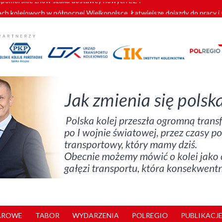
ach kolejowych w północnej Wielkopolsce. Łatwiejsze dojazdy do pracy i 
y. 180 nowych pracowników drużyn pociągowych od początku roku
zielą się doświadczeniami z ukraińskim partnerem kolejowym
wej Bydgoszcz Fordon zakończona
pomorskie znów szuka dostawcy nowych EZT
AROWE
TABOR
WYDARZENIA
POLREGIO
PUBLIKACJE