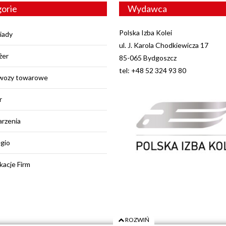
orie
Wydawca
Polska Izba Kolei
iady
ul. J. Karola Chodkiewicza 17
żer
85-065 Bydgoszcz
tel: +48 52 324 93 80
wozy towarowe
r
rzenia
egio
kacje Firm