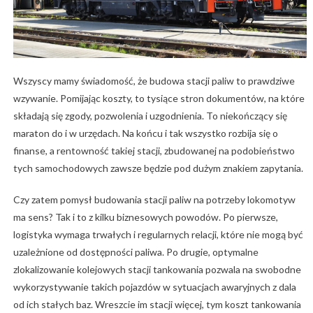
Wszyscy mamy świadomość, że budowa stacji paliw to prawdziwe
wzywanie. Pomijając koszty, to tysiące stron dokumentów, na które
składają się zgody, pozwolenia i uzgodnienia. To niekończący się
maraton do i w urzędach. Na końcu i tak wszystko rozbija się o
finanse, a rentowność takiej stacji, zbudowanej na podobieństwo
tych samochodowych zawsze będzie pod dużym znakiem zapytania.
Czy zatem pomysł budowania stacji paliw na potrzeby lokomotyw
ma sens? Tak i to z kilku biznesowych powodów. Po pierwsze,
logistyka wymaga trwałych i regularnych relacji, które nie mogą być
uzależnione od dostępności paliwa. Po drugie, optymalne
zlokalizowanie kolejowych stacji tankowania pozwala na swobodne
wykorzystywanie takich pojazdów w sytuacjach awaryjnych z dala
od ich stałych baz. Wreszcie im stacji więcej, tym koszt tankowania