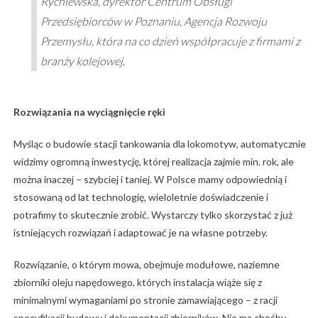
Rychlewska, dyrektor Centrum Obsługi
Przedsiębiorców w Poznaniu, Agencja Rozwoju
Przemysłu, która na co dzień współpracuje z firmami z
branży kolejowej.
Rozwiązania na wyciągnięcie ręki
Myśląc o budowie stacji tankowania dla lokomotyw, automatycznie
widzimy ogromną inwestycję, której realizacja zajmie min. rok, ale
można inaczej – szybciej i taniej. W Polsce mamy odpowiednią i
stosowaną od lat technologię, wieloletnie doświadczenie i
potrafimy to skutecznie zrobić. Wystarczy tylko skorzystać z już
istniejących rozwiązań i adaptować je na własne potrzeby.
Rozwiązanie, o którym mowa, obejmuje modułowe, naziemne
zbiorniki oleju napędowego, których instalacja wiąże się z
minimalnymi wymaganiami po stronie zamawiającego – z racji
specyfikacji budowy i dokumentacji zbiorników. Nie ma choćby