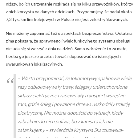
niższy, bo ich utrzymanie rozkłada się na kilku przewoźników, którzy
z nich korzysta na danych odcinkach. Przypomnijmy, że nadal około
7,3 tys. km linii kolejowych w Polsce nie jest zelektryfikowanych.
Nie możemy zapominać też o aspektach bezpieczeństwa. Ostatnia
zima pokazała, że sprawnego i wielofunkcyjnego systemu obsługi
nie uda się stworzyć z dnia na dzień. Samo wdrożenie to za mało,
trzeba go jeszcze przetestować i dopasować do istniejących
uwarunkowań lokalizacyjnych.
– Warto przypominać, że lokomotywy spalinowe wiele
razy odblokowywały trasy, ściągały unieruchomione
składy elektryczne i zapewniały transport wszędzie
tam, gdzie śnieg i powalone drzewa uszkodziły trakcję
elektryczną. Nie można dopuścić do sytuacji, kiedy
zabraknie do nich paliwa, bo z kanistra ich nie
zatankujemy – stwierdziła Krystyna Skaczkowska-