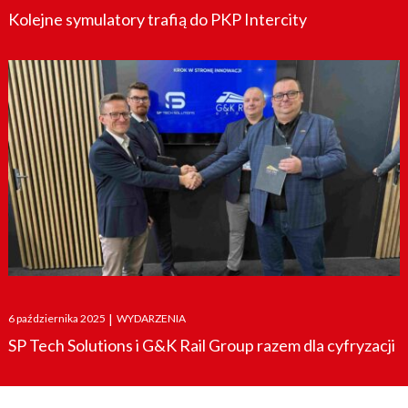
Kolejne symulatory trafią do PKP Intercity
Posted
6 października 2025
|
WYDARZENIA
on
SP Tech Solutions i G&K Rail Group razem dla cyfryzacji