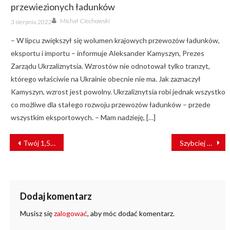
przewiezionych ładunków
Author
Posted
Michał Ciechowski
3 sierpnia 2022
on
– W lipcu zwiększył się wolumen krajowych przewozów ładunków,
eksportu i importu – informuje Aleksander Kamyszyn, Prezes
Zarządu Ukrzaliznytsia. Wzrostów nie odnotował tylko tranzyt,
którego właściwie na Ukrainie obecnie nie ma. Jak zaznaczył
Kamyszyn, wzrost jest powolny. Ukrzaliznytsia robi jednak wszystko
co możliwe dla stałego rozwoju przewozów ładunków – przede
wszystkim eksportowych. – Mam nadzieję, […]
NAWIGACJA
Twój 1,5% dla kolei. Kończy się czas na wsparcie Fundacji ProKolej
Szybciej do Buska-Zdroju, powrót pociągów do Staszowa i Połańca. Trwają prace
WPISU
Dodaj komentarz
Musisz się
zalogować
, aby móc dodać komentarz.