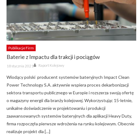
Publikacje Firm
Baterie z Impactu dla trakcji i pociągów
Author
Posted
Raport Kolejowy
18 stycznia 2021
on
Wiodący polski producent systemów bateryjnych Impact Clean
Power Technology S.A. aktywnie wspiera proces dekarbonizacji
sektora transportu publicznego w Europie i rozszerza swoją ofertę
o magazyny energii dla branży kolejowej. Wykorzystując 15-letnie,
unikalne doświadczenie w projektowaniu i produkcji
zaawansowanych systemów bateryjnych dla aplikacji Heavy Duty,
firma rozpoczęła pierwsze wdrożenia na rynku kolejowym. Obecnie
realizuje projekt dla […]