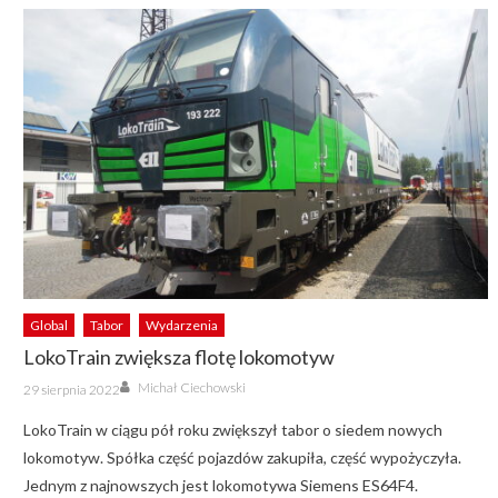
Global
Tabor
Wydarzenia
LokoTrain zwiększa flotę lokomotyw
Author
Posted
Michał Ciechowski
29 sierpnia 2022
on
LokoTrain w ciągu pół roku zwiększył tabor o siedem nowych
lokomotyw. Spółka część pojazdów zakupiła, część wypożyczyła.
Jednym z najnowszych jest lokomotywa Siemens ES64F4.