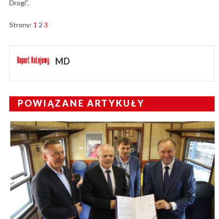
Drogi”.
Strony:
1
2
3
MD
POWIĄZANE ARTYKUŁY