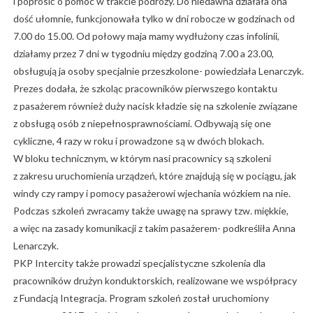
i poprosić o pomoc w trakcie podróży. Do niedawna działała ona
dość ułomnie, funkcjonowała tylko w dni robocze w godzinach od
7.00 do 15.00. Od połowy maja mamy wydłużony czas infolinii,
działamy przez 7 dni w tygodniu między godziną 7.00 a 23.00,
obsługują ja osoby specjalnie przeszkolone- powiedziała Lenarczyk.
Prezes dodała, że szkoląc pracowników pierwszego kontaktu
z pasażerem również duży nacisk kładzie się na szkolenie związane
z obsługą osób z niepełnosprawnościami. Odbywają się one
cykliczne, 4 razy w roku i prowadzone są w dwóch blokach.
W bloku technicznym, w którym nasi pracownicy są szkoleni
z zakresu uruchomienia urządzeń, które znajdują się w pociągu, jak
windy czy rampy i pomocy pasażerowi wjechania wózkiem na nie.
Podczas szkoleń zwracamy także uwagę na sprawy tzw. miękkie,
a więc na zasady komunikacji z takim pasażerem- podkreśliła Anna
Lenarczyk.
PKP Intercity także prowadzi specjalistyczne szkolenia dla
pracowników drużyn konduktorskich, realizowane we współpracy
z Fundacją Integracja. Program szkoleń został uruchomiony