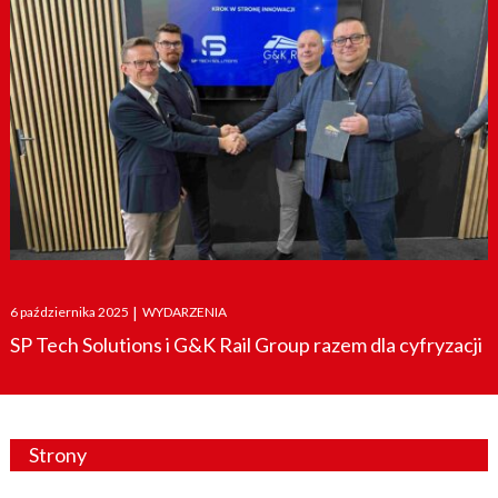
Posted
6 października 2025
|
WYDARZENIA
on
SP Tech Solutions i G&K Rail Group razem dla cyfryzacji
Strony