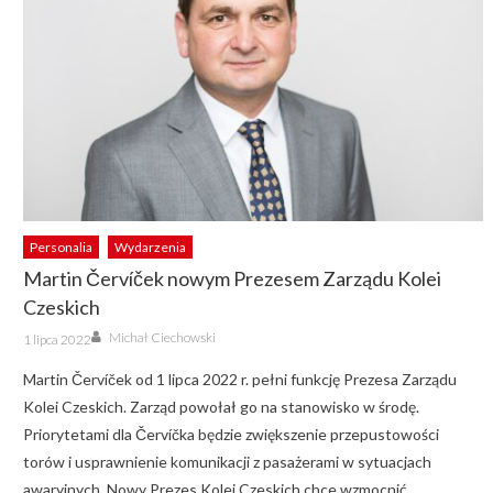
Personalia
Wydarzenia
Martin Červíček nowym Prezesem Zarządu Kolei
Czeskich
Author
Posted
Michał Ciechowski
1 lipca 2022
on
Martin Červíček od 1 lipca 2022 r. pełni funkcję Prezesa Zarządu
Kolei Czeskich. Zarząd powołał go na stanowisko w środę.
Priorytetami dla Červíčka będzie zwiększenie przepustowości
torów i usprawnienie komunikacji z pasażerami w sytuacjach
awaryjnych. Nowy Prezes Kolei Czeskich chce wzmocnić