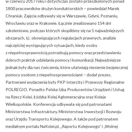
w czerwcu 2017 roku i dotychczas zostało przeszkolonych ponad
1800 pracowników drużyn konduktorskich – powiedział Marek
Chraniuk. Zajęcia odbywały się w Warszawie, Gdyni, Poznaniu,
Wrocławiu oraz w Krakowie. Łącznie zrealizowano 154 dni
szkoleniowe, podczas których skupiliśmy się na 5 najważniejszych
obszarach, tj.: obowiązujących regulacjach prawnych, analizie
najczęściej występujących sytuacjach, kiedy osoby
z niepełnosprawnością potrzebują pomocy oraz przedstawieniu
dobrych praktyk udzielania pomocy i komunikacji. Najważniejsze
jednak były dla nas ćwiczenia, które ułatwiają niesienie bezpiecznej
pomocy osobom z niepełnosprawnościami – dodał prezes.
Partnerami wydarzenia były PKP Intercity i Przewozy Regionalne
POLREGIO. Ponadto Polska Izba Producentów Urządzeń i Usług
na Rzecz Kolei, Łódzka Kolej Aglomeracyjna oraz Koleje
Wielkopolskie. Konferencja odbywała się pod patronatami
Ministerstwa Infrastruktury, Ministerstwa Inwestycji i Rozwoju
oraz Urzędu Transportu Kolejowego. A także pod patronatem
medialnym portalu NaKolei.pl, „Raportu Kolejowego” i „Wolnej