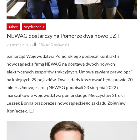
Tabor
Wydarzenia
NEWAG dostarczy na Pomorze dwa nowe EZT
Author
Posted
Michał Ciechowski
23 sierpnia 2022
on
Samorząd Województwa Pomorskiego podpisał kontrakt z
nowosądecką firmą NEWAG na dostawę dwóch nowych
elektrycznych zespołów trakcyjnych. Umowa zawiera prawo opcji
na kolejnych 29 pojazdów. Dwa składy kosztować będą prawie 70
mln zł. Umowę z firmą NEWAG podpisali 23 sierpnia 2022 r.
marszałkowie województwa pomorskiego Mieczysław Struk i
Leszek Bonna oraz prezes nowosądeckiego zakładu Zbigniew
Konieczek. […]