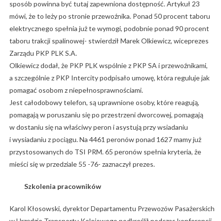
sposób powinna być tutaj zapewniona dostępność. Artykuł 23
mówi, że to leży po stronie przewoźnika. Ponad 50 procent taboru
elektrycznego spełnia już te wymogi, podobnie ponad 90 procent
taboru trakcji spalinowej- stwierdził Marek Olkiewicz, wiceprezes
Zarządu PKP PLK S.A.
Olkiewicz dodał, że PKP PLK wspólnie z PKP SA i przewoźnikami,
a szczególnie z PKP Intercity podpisało umowę, która reguluje jak
pomagać osobom z niepełnosprawnościami.
Jest całodobowy telefon, są uprawnione osoby, które reagują,
pomagają w poruszaniu się po przestrzeni dworcowej, pomagają
w dostaniu się na właściwy peron i asystują przy wsiadaniu
i wysiadaniu z pociągu. Na 4461 peronów ponad 1627 mamy już
przystosowanych do TSI PRM. 65 peronów spełnia kryteria, że
mieści się w przedziale 55 -76- zaznaczył prezes.
Szkolenia pracowników
Karol Kłosowski, dyrektor Departamentu Przewozów Pasażerskich
w Urzędzie Transportu Kolejowego podkreślił podczas konferencji,