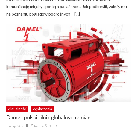
komunikację między spółką a pasażerami. Jak podkreślił, zależy mu
na poznaniu poglądów podróżnych – […]
Aktualności
Wydarzenia
Damel: polski silnik globalnych zmian
Author
Posted
Zuzanna Rabinek
5 maja 2025
on