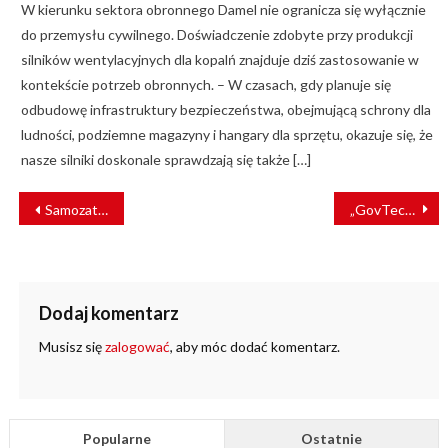
W kierunku sektora obronnego Damel nie ogranicza się wyłącznie
do przemysłu cywilnego. Doświadczenie zdobyte przy produkcji
silników wentylacyjnych dla kopalń znajduje dziś zastosowanie w
kontekście potrzeb obronnych. – W czasach, gdy planuje się
odbudowę infrastruktury bezpieczeństwa, obejmującą schrony dla
ludności, podziemne magazyny i hangary dla sprzętu, okazuje się, że
nasze silniki doskonale sprawdzają się także […]
NAWIGACJA
Samozatrudnienie
„GovTech Polska – Aktywuj pomysły”
WPISU
Dodaj komentarz
Musisz się
zalogować
, aby móc dodać komentarz.
Popularne
Ostatnie