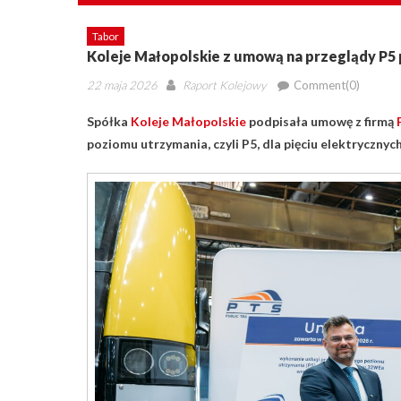
Tabor
Koleje Małopolskie z umową na przeglądy P5
Posted
Author
22 maja 2026
Raport Kolejowy
Comment(0)
on
Spółka
Koleje Małopolskie
podpisała umowę z firmą
poziomu utrzymania, czyli P5, dla pięciu elektryczny