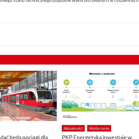
edniego stanu technicznego pojazdów wykorzystywanych w codziennych
Aktualności
Wydarzenia
dać będą pociągi dla
PKP Energetyka inwestuje w