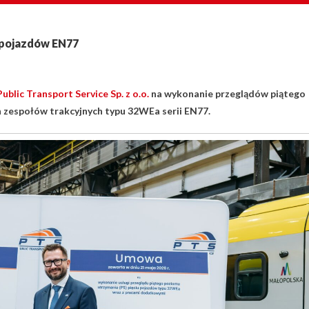
 pojazdów EN77
Public Transport Service Sp. z o.o.
na wykonanie przeglądów piątego
ch zespołów trakcyjnych typu 32WEa serii EN77.