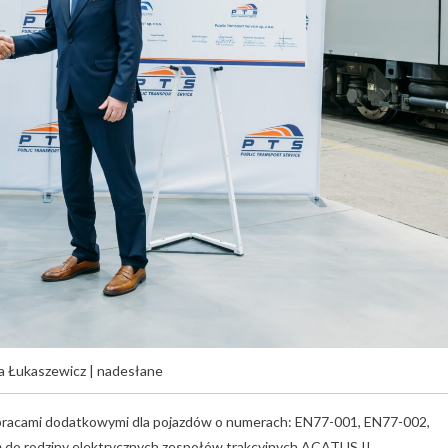
a Łukaszewicz | nadesłane
pracami dodatkowymi dla pojazdów o numerach: EN77-001, EN77-002,
 do rodziny elektrycznych zespołów trakcyjnych ACATUS II,