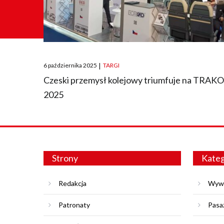
Posted
6 października 2025
|
TARGI
on
Czeski przemysł kolejowy triumfuje na TRAK
2025
Strony
Kateg
Redakcja
Wyw
Patronaty
Pasa