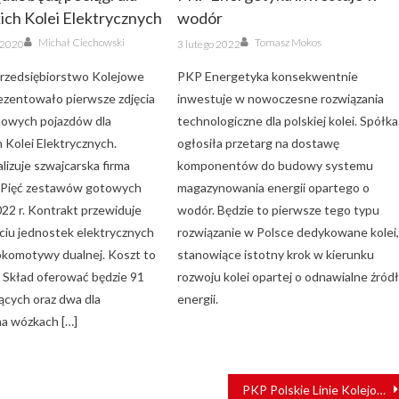
ich Kolei Elektrycznych
wodór
Author
Author
Posted
Michał Ciechowski
Tomasz Mokos
a 2020
3 lutego 2022
on
rzedsiębiorstwo Kolejowe
PKP Energetyka konsekwentnie
ezentowało pierwsze zdjęcia
inwestuje w nowoczesne rozwiązania
 nowych pojazdów dla
technologiczne dla polskiej kolei. Spółka
 Kolei Elektrycznych.
ogłosiła przetarg na dostawę
lizuje szwajcarska firma
komponentów do budowy systemu
l. Pięć zestawów gotowych
magazynowania energii opartego o
022 r. Kontrakt przewiduje
wodór. Będzie to pierwsze tego typu
ciu jednostek elektrycznych
rozwiązanie w Polsce dedykowane kolei
komotywy dualnej. Koszt to
stanowiące istotny krok w kierunku
. Skład oferować będzie 91
rozwoju kolei opartej o odnawialne źród
ących oraz dwa dla
energii.
a wózkach […]
PKP Polskie Linie Kolejowe S.A. na Szczycie Kolei V4