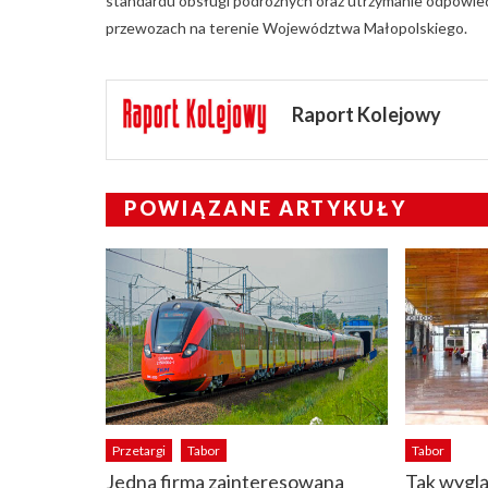
standardu obsługi podróżnych oraz utrzymanie odpowi
przewozach na terenie Województwa Małopolskiego.
Raport Kolejowy
POWIĄZANE ARTYKUŁY
Przetargi
Tabor
Tabor
Jedna firma zainteresowana
Tak wyglą