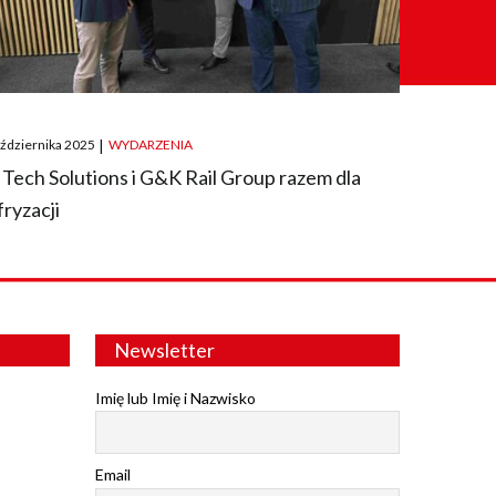
ted
aździernika 2025
|
WYDARZENIA
 Tech Solutions i G&K Rail Group razem dla
fryzacji
Newsletter
Imię lub Imię i Nazwisko
Email