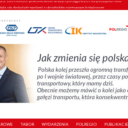
zielą się doświadczeniami z ukraińskim partnerem kolejowym
wej Bydgoszcz Fordon zakończona
zystkie Vectrony na 230 km/h
pociągi od PESA. Sześć nowoczesnych ELF-ów wyjedzie na tory w 202
y. 180 nowych pracowników drużyn pociągowych od początku roku
AROWE
TABOR
WYDARZENIA
POLREGIO
PUBLIKACJE