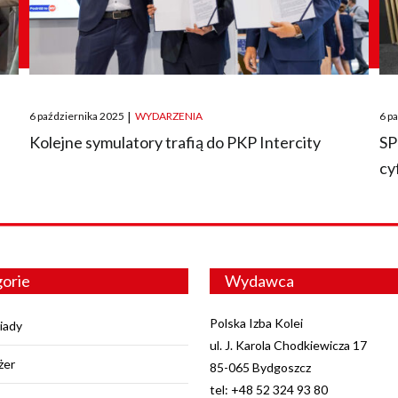
Posted
Pos
6 października 2025
|
WYDARZENIA
6 p
on
on
O
Kolejne symulatory trafią do PKP Intercity
SP
cy
orie
Wydawca
Polska Izba Kolei
iady
ul. J. Karola Chodkiewicza 17
żer
85-065 Bydgoszcz
tel: +48 52 324 93 80