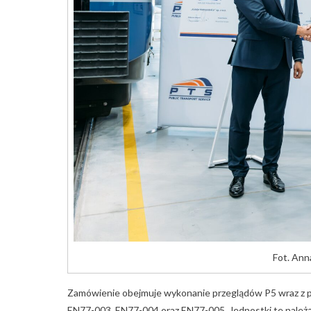
Fot. Ann
Zamówienie obejmuje wykonanie przeglądów P5 wraz z 
EN77-003, EN77-004 oraz EN77-005. Jednostki te należą