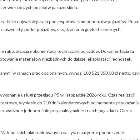
 przewozu dużych potoków pasażerskich.
wszystkich najważniejszych podzespołów i komponentów pojazdów. Prace
bin maszynisty, pudeł pojazdów, urządzeń energoelektronicznych,
ie i aktualizacja dokumentacji technicznej pojazdów. Dokumentacja ta
otowanie materiałów niezbędnych do dalszej eksploatacji jednostek.
anymi w ramach prac opcjonalnych, wynosi 108 521 350,00 zł netto, czyl
konanie usługi przeglądu P5 w listopadzie 2026 roku. Czas realizacji
dy testowe, wyniesie do 210 dni kalendarzowych od momentu przekazania
prowadzone jednocześnie przy maksymalnie trzech pojazdach. Okres
i Małopolskich ukierunkowanych na systematyczne podnoszenie