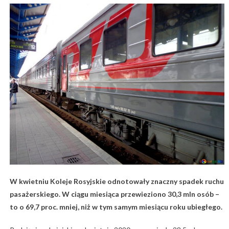
W kwietniu Koleje Rosyjskie odnotowały znaczny spadek ruchu
pasażerskiego. W ciągu miesiąca przewieziono 30,3 mln osób –
to o 69,7 proc. mniej, niż w tym samym miesiącu roku ubiegłego.