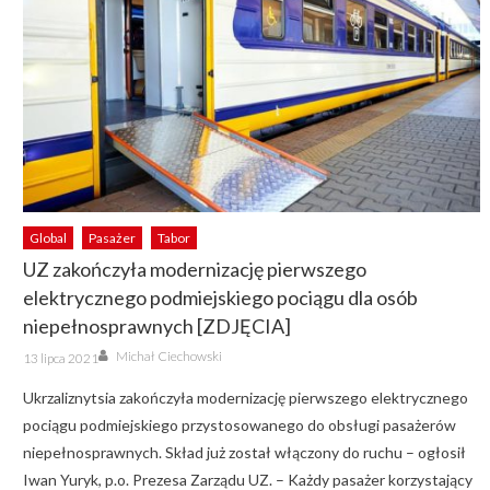
Global
Pasażer
Tabor
UZ zakończyła modernizację pierwszego
elektrycznego podmiejskiego pociągu dla osób
niepełnosprawnych [ZDJĘCIA]
Author
Posted
Michał Ciechowski
13 lipca 2021
on
Ukrzaliznytsia zakończyła modernizację pierwszego elektrycznego
pociągu podmiejskiego przystosowanego do obsługi pasażerów
niepełnosprawnych. Skład już został włączony do ruchu – ogłosił
Iwan Yuryk, p.o. Prezesa Zarządu UZ. – Każdy pasażer korzystający