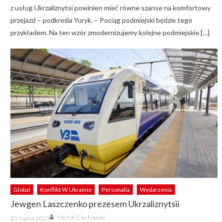
z usług Ukrzaliznytsi powinien mieć równe szanse na komfortowy
przejazd – podkreśla Yuryk. – Pociąg podmiejski będzie tego
przykładem. Na ten wzór zmodernizujemy kolejne podmiejskie […]
Global
Konflikt W Ukrainie
Personalia
Wydarzenia
Jewgen Laszczenko prezesem Ukrzaliznytsii
Author
Posted
Michał Ciechowski
23 marca 2023
on