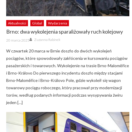
Aktualności
Global
Wydarzenia
Brno: dwa wykolejenia sparaliżowały ruch kolejowy
Author
Posted
Zuzanna Rabinek
20 marca 2025
on
W czwartek 20 marca w Brnie doszło do dwóch wykolejeń
pociągów, które spowodowały zakłócenia w kursowaniu pociągów
pasażerskich i towarowych. Wykolejenie na trasie Brno-Maloměřice
i Brno-Královo Do pierwszego incydentu doszło między stacjami
Brno-Maloměřice i Brno-Královo Pole, gdzie wykoleił się wagon
towarowy pociągu roboczego, który pracował przy modernizacji
torów, według podanych informacji podczas wysypywania żwiru
jeden […]