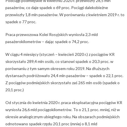
Podciągi podmiejskie w kwietniu 2020 r. przewiozły 28,5 mln
pasażerów, co daje spadek o 69 proc. Pociągi dalekobieżne
przewiozły 1,8 mln pasażerów. W porównaniu z kwietniem 2019 r. to
spadek o 77 proc.
Praca przewozowa Kolei Rosyjskich wyniosła 2,3 mld
pasażerokilometrów – dając spadek o 74,2 proc.
W ciągu 4 miesięcy (styczeń – kwiecień 2020 r.) z pociągów KR
skorzystało 289,4 mln osób, co stanowi spadek o 20,3 proc. w
porównaniu z tym samym okresem roku 2019. Na dłuższych
dystansach podróżowało 24,4 mln pasażerów – spadek o 22,1 proc.
Z pociągów podmiejskich skorzystało zaś 265 mln osób (spadek o
20,1 proc.)
Od stycznia do kwietnia 2020 r. praca eksploatacyjna pociągów KR
wyniosła 26,6 mld pociągokilometrów. To o 21,1 proc. mniej, niż w
okresie analogicznym ubiegłego roku. Na obszarach podmiejskich
odnotowano spadek rzędu 20,1 proc (mniej o 8,1 mld