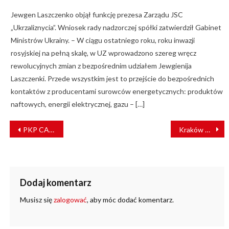
Jewgen Laszczenko objął funkcję prezesa Zarządu JSC
„Ukrzaliznycia”. Wniosek rady nadzorczej spółki zatwierdził Gabinet
Ministrów Ukrainy. – W ciągu ostatniego roku, roku inwazji
rosyjskiej na pełną skalę, w UZ wprowadzono szereg wręcz
rewolucyjnych zmian z bezpośrednim udziałem Jewgienija
Laszczenki. Przede wszystkim jest to przejście do bezpośrednich
kontaktów z producentami surowców energetycznych: produktów
naftowych, energii elektrycznej, gazu – […]
NAWIGACJA
PKP CARGO obniży wymiar pracy, proporcjonalnie zmniejszy wypłaty
Kraków wzmocni komunikację miejską
WPISU
Dodaj komentarz
Musisz się
zalogować
, aby móc dodać komentarz.