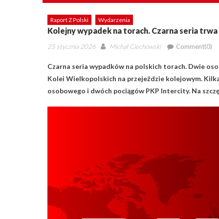
Raport Z Polski
Wydarzenia
Kolejny wypadek na torach. Czarna seria trwa
Posted
Author
25 stycznia 2026
Michał Ciechowski
Comment(0)
on
Czarna seria wypadków na polskich torach. Dwie os
Kolei Wielkopolskich na przejeździe kolejowym. Kil
osobowego i dwóch pociągów PKP Intercity. Na szczęś