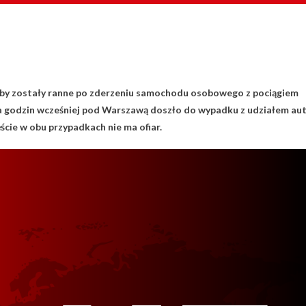
oby zostały ranne po zderzeniu samochodu osobowego z pociągiem
ka godzin wcześniej pod Warszawą doszło do wypadku z udziałem au
cie w obu przypadkach nie ma ofiar.