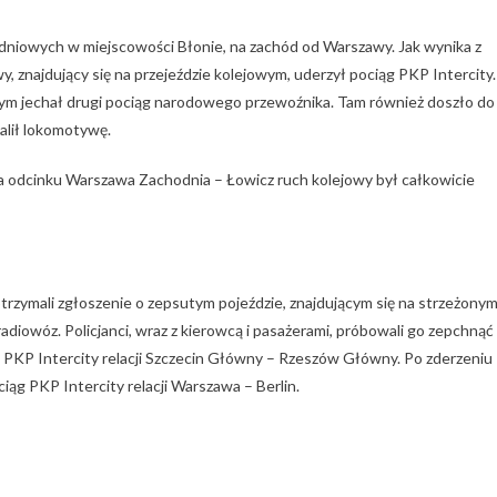
niowych w miejscowości Błonie, na zachód od Warszawy. Jak wynika z
 znajdujący się na przejeździe kolejowym, uderzył pociąg PKP Intercity.
tórym jechał drugi pociąg narodowego przewoźnika. Tam również doszło do
palił lokomotywę.
a odcinku Warszawa Zachodnia – Łowicz ruch kolejowy był całkowicie
 otrzymali zgłoszenie o zepsutym pojeździe, znajdującym się na strzeżony
diowóz. Policjanci, wraz z kierowcą i pasażerami, próbowali go zepchnąć 
g PKP Intercity relacji Szczecin Główny – Rzeszów Główny. Po zderzeniu
iąg PKP Intercity relacji Warszawa – Berlin.