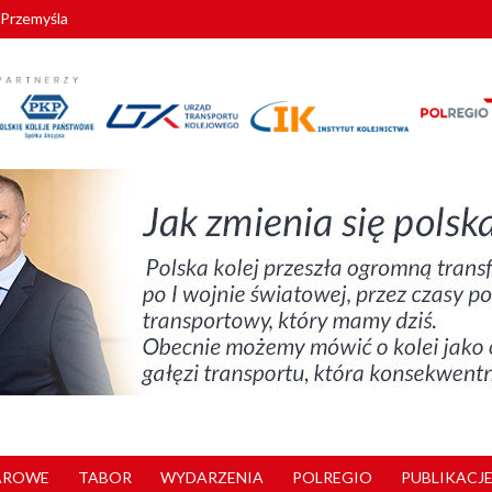
 Przemyśla
zystkie Vectrony na 230 km/h
AROWE
TABOR
WYDARZENIA
POLREGIO
PUBLIKACJE