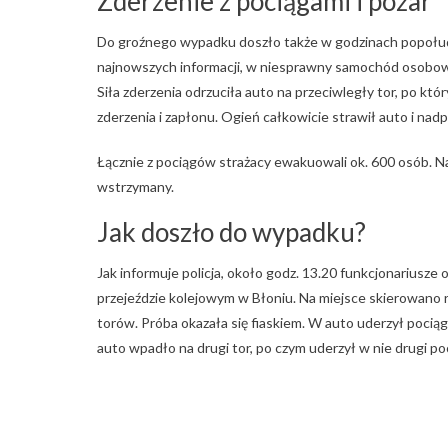
Zderzenie z pociągami i pożar
Do groźnego wypadku doszło także w godzinach popołud
najnowszych informacji, w niesprawny samochód osobowy,
Siła zderzenia odrzuciła auto na przeciwległy tor, po k
zderzenia i zapłonu. Ogień całkowicie strawił auto i nad
Łącznie z pociągów strażacy ewakuowali ok. 600 osób. N
wstrzymany.
Jak doszło do wypadku?
Jak informuje policja, około godz. 13.20 funkcjonariusze
przejeździe kolejowym w Błoniu. Na miejsce skierowano ra
torów. Próba okazała się fiaskiem. W auto uderzył pocią
auto wpadło na drugi tor, po czym uderzył w nie drugi poc