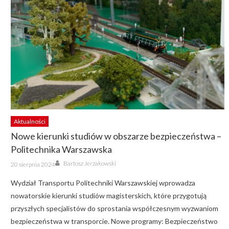
Aktualności
Nowe kierunki studiów w obszarze bezpieczeństwa –
Politechnika Warszawska
Author
Posted
Bartosz Jerzakowski
20 sierpnia 2024
on
Wydział Transportu Politechniki Warszawskiej wprowadza
nowatorskie kierunki studiów magisterskich, które przygotują
przyszłych specjalistów do sprostania współczesnym wyzwaniom
bezpieczeństwa w transporcie. Nowe programy: Bezpieczeństwo