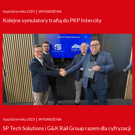
Posted
6 października 2025
|
WYDARZENIA
on
Kolejne symulatory trafią do PKP Intercity
Posted
6 października 2025
|
WYDARZENIA
on
SP Tech Solutions i G&K Rail Group razem dla cyfryzacji