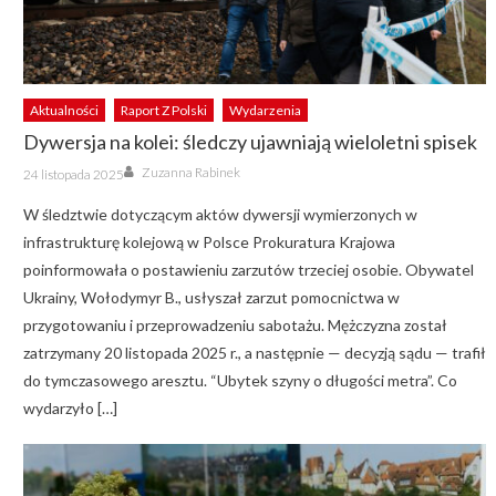
Aktualności
Raport Z Polski
Wydarzenia
Dywersja na kolei: śledczy ujawniają wieloletni spisek
Author
Posted
Zuzanna Rabinek
24 listopada 2025
on
W śledztwie dotyczącym aktów dywersji wymierzonych w
infrastrukturę kolejową w Polsce Prokuratura Krajowa
poinformowała o postawieniu zarzutów trzeciej osobie. Obywatel
Ukrainy, Wołodymyr B., usłyszał zarzut pomocnictwa w
przygotowaniu i przeprowadzeniu sabotażu. Mężczyzna został
zatrzymany 20 listopada 2025 r., a następnie — decyzją sądu — trafił
do tymczasowego aresztu. “Ubytek szyny o długości metra”. Co
wydarzyło […]