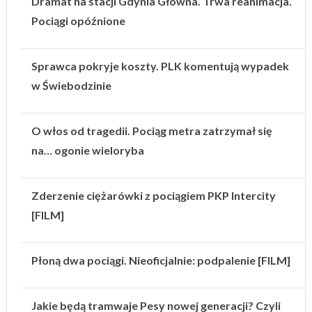
Dramat na stacji Gdynia Główna. Trwa reanimacja.
Pociągi opóźnione
Sprawca pokryje koszty. PLK komentują wypadek
w Świebodzinie
O włos od tragedii. Pociąg metra zatrzymał się
na… ogonie wieloryba
Zderzenie ciężarówki z pociągiem PKP Intercity
[FILM]
Płoną dwa pociągi. Nieoficjalnie: podpalenie [FILM]
Jakie będą tramwaje Pesy nowej generacji? Czyli