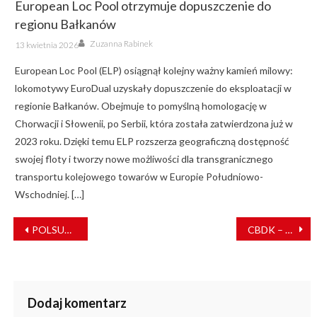
European Loc Pool otrzymuje dopuszczenie do
regionu Bałkanów
Author
Posted
Zuzanna Rabinek
13 kwietnia 2026
on
European Loc Pool (ELP) osiągnął kolejny ważny kamień milowy:
lokomotywy EuroDual uzyskały dopuszczenie do eksploatacji w
regionie Bałkanów. Obejmuje to pomyślną homologację w
Chorwacji i Słowenii, po Serbii, która została zatwierdzona już w
2023 roku. Dzięki temu ELP rozszerza geograficzną dostępność
swojej floty i tworzy nowe możliwości dla transgranicznego
transportu kolejowego towarów w Europie Południowo-
Wschodniej. […]
NAWIGACJA
POLSUW – szerokość toru przestaje mieć znaczenie
CBDK – ośrodek reagowania na sytuacje kryzysowe
WPISU
Dodaj komentarz