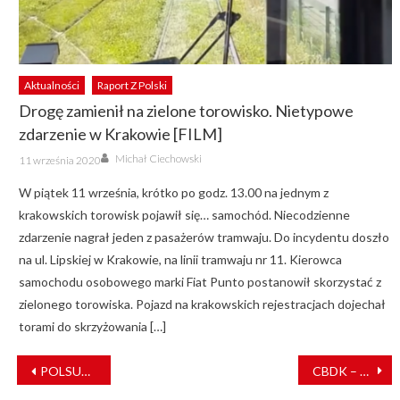
Aktualności
Raport Z Polski
Drogę zamienił na zielone torowisko. Nietypowe
zdarzenie w Krakowie [FILM]
Author
Posted
Michał Ciechowski
11 września 2020
on
W piątek 11 września, krótko po godz. 13.00 na jednym z
krakowskich torowisk pojawił się… samochód. Niecodzienne
zdarzenie nagrał jeden z pasażerów tramwaju. Do incydentu doszło
na ul. Lipskiej w Krakowie, na linii tramwaju nr 11. Kierowca
samochodu osobowego marki Fiat Punto postanowił skorzystać z
zielonego torowiska. Pojazd na krakowskich rejestracjach dojechał
torami do skrzyżowania […]
NAWIGACJA
POLSUW – szerokość toru przestaje mieć znaczenie
CBDK – ośrodek reagowania na sytuacje kryzysowe
WPISU