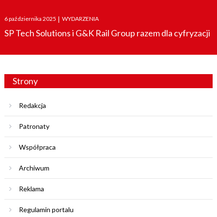
Posted
6 października 2025
|
WYDARZENIA
on
SP Tech Solutions i G&K Rail Group razem dla cyfryzacji
Strony
Redakcja
Patronaty
Współpraca
Archiwum
Reklama
Regulamin portalu