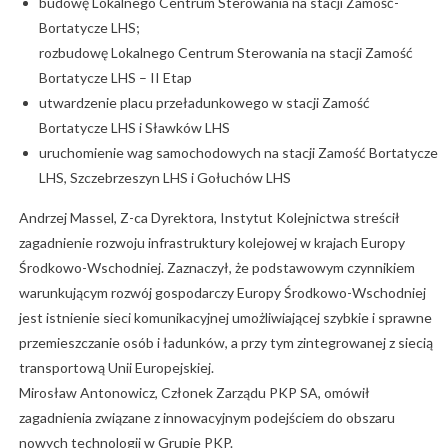
budowę Lokalnego Centrum Sterowania na stacji Zamość-
Bortatycze LHS;
rozbudowę Lokalnego Centrum Sterowania na stacji Zamość
Bortatycze LHS – II Etap
utwardzenie placu przeładunkowego w stacji Zamość
Bortatycze LHS i Sławków LHS
uruchomienie wag samochodowych na stacji Zamość Bortatycze
LHS, Szczebrzeszyn LHS i Gołuchów LHS
Andrzej Massel, Z-ca Dyrektora, Instytut Kolejnictwa streścił
zagadnienie rozwoju infrastruktury kolejowej w krajach Europy
Środkowo-Wschodniej. Zaznaczył, że podstawowym czynnikiem
warunkującym rozwój gospodarczy Europy Środkowo-Wschodniej
jest istnienie sieci komunikacyjnej umożliwiającej szybkie i sprawne
przemieszczanie osób i ładunków, a przy tym zintegrowanej z siecią
transportową Unii Europejskiej.
Mirosław Antonowicz, Członek Zarządu PKP SA, omówił
zagadnienia związane z innowacyjnym podejściem do obszaru
nowych technologii w Grupie PKP.