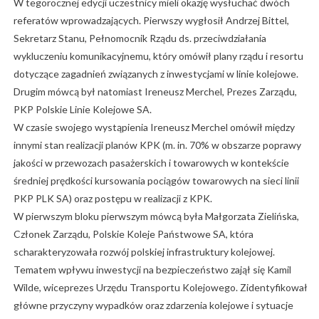
W tegorocznej edycji uczestnicy mieli okazję wysłuchać dwóch
referatów wprowadzających. Pierwszy wygłosił Andrzej Bittel,
Sekretarz Stanu, Pełnomocnik Rządu ds. przeciwdziałania
wykluczeniu komunikacyjnemu, który omówił plany rządu i resortu
dotyczące zagadnień związanych z inwestycjami w linie kolejowe.
Drugim mówcą był natomiast Ireneusz Merchel, Prezes Zarządu,
PKP Polskie Linie Kolejowe SA.
W czasie swojego wystąpienia Ireneusz Merchel omówił między
innymi stan realizacji planów KPK (m. in. 70% w obszarze poprawy
jakości w przewozach pasażerskich i towarowych w kontekście
średniej prędkości kursowania pociągów towarowych na sieci linii
PKP PLK SA) oraz postępu w realizacji z KPK.
W pierwszym bloku pierwszym mówcą była Małgorzata Zielińska,
Członek Zarządu, Polskie Koleje Państwowe SA, która
scharakteryzowała rozwój polskiej infrastruktury kolejowej.
Tematem wpływu inwestycji na bezpieczeństwo zajął się Kamil
Wilde, wiceprezes Urzędu Transportu Kolejowego. Zidentyfikował
główne przyczyny wypadków oraz zdarzenia kolejowe i sytuacje