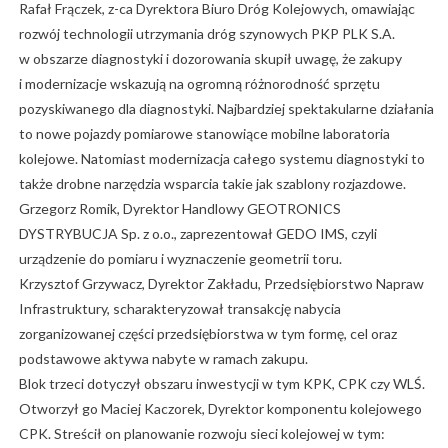
Rafał Frączek, z-ca Dyrektora Biuro Dróg Kolejowych, omawiając
rozwój technologii utrzymania dróg szynowych PKP PLK S.A.
w obszarze diagnostyki i dozorowania skupił uwagę, że zakupy
i modernizacje wskazują na ogromną różnorodność sprzętu
pozyskiwanego dla diagnostyki. Najbardziej spektakularne działania
to nowe pojazdy pomiarowe stanowiące mobilne laboratoria
kolejowe. Natomiast modernizacja całego systemu diagnostyki to
także drobne narzędzia wsparcia takie jak szablony rozjazdowe.
Grzegorz Romik, Dyrektor Handlowy GEOTRONICS
DYSTRYBUCJA Sp. z o.o., zaprezentował GEDO IMS, czyli
urządzenie do pomiaru i wyznaczenie geometrii toru.
Krzysztof Grzywacz, Dyrektor Zakładu, Przedsiębiorstwo Napraw
Infrastruktury, scharakteryzował transakcję nabycia
zorganizowanej części przedsiębiorstwa w tym formę, cel oraz
podstawowe aktywa nabyte w ramach zakupu.
Blok trzeci dotyczył obszaru inwestycji w tym KPK, CPK czy WLŚ.
Otworzył go Maciej Kaczorek, Dyrektor komponentu kolejowego
CPK. Streścił on planowanie rozwoju sieci kolejowej w tym: