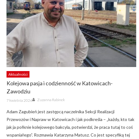
Aktualności
Kolejowa pasja i codzienność w Katowicach-
Zawodziu
Author
Posted
Zuzanna Rabinek
7 kwietnia 2026
on
Adam Zagubień jest zastępcą naczelnika Sekcji Realizacji
Przewozów i Napraw w Katowicach i jak podkreśla – „każdy, kto tak
jak ja połknie kolejowego bakcyla, potwierdzi, że praca tutaj to coś
wspaniałego”. Rozmawia Katarzyna Matusz. Co jest specyfiką tej