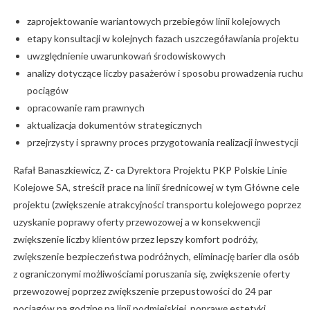
zaprojektowanie wariantowych przebiegów linii kolejowych
etapy konsultacji w kolejnych fazach uszczegóławiania projektu
uwzględnienie uwarunkowań środowiskowych
analizy dotyczące liczby pasażerów i sposobu prowadzenia ruchu
pociągów
opracowanie ram prawnych
aktualizacja dokumentów strategicznych
przejrzysty i sprawny proces przygotowania realizacji inwestycji
Rafał Banaszkiewicz, Z- ca Dyrektora Projektu PKP Polskie Linie
Kolejowe SA, streścił prace na linii średnicowej w tym Główne cele
projektu (zwiększenie atrakcyjności transportu kolejowego poprzez
uzyskanie poprawy oferty przewozowej a w konsekwencji
zwiększenie liczby klientów przez lepszy komfort podróży,
zwiększenie bezpieczeństwa podróżnych, eliminację barier dla osób
z ograniczonymi możliwościami poruszania się, zwiększenie oferty
przewozowej poprzez zwiększenie przepustowości do 24 par
pociągów na godzinę na linii podmiejskiej, poprawę estetyki