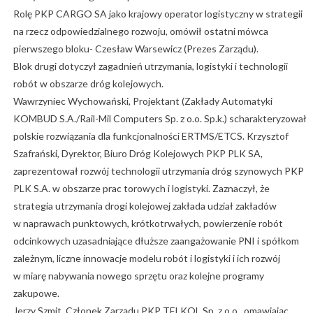
Rolę PKP CARGO SA jako krajowy operator logistyczny w strategii
na rzecz odpowiedzialnego rozwoju, omówił ostatni mówca
pierwszego bloku- Czesław Warsewicz (Prezes Zarządu).
Blok drugi dotyczył zagadnień utrzymania, logistyki i technologii
robót w obszarze dróg kolejowych.
Wawrzyniec Wychowański, Projektant (Zakłady Automatyki
KOMBUD S.A./Rail-Mil Computers Sp. z o.o. Sp.k.) scharakteryzował
polskie rozwiązania dla funkcjonalności ERTMS/ETCS. Krzysztof
Szafrański, Dyrektor, Biuro Dróg Kolejowych PKP PLK SA,
zaprezentował rozwój technologii utrzymania dróg szynowych PKP
PLK S.A. w obszarze prac torowych i logistyki. Zaznaczył, że
strategia utrzymania drogi kolejowej zakłada udział zakładów
w naprawach punktowych, krótkotrwałych, powierzenie robót
odcinkowych uzasadniające dłuższe zaangażowanie PNI i spółkom
zależnym, liczne innowacje modelu robót i logistyki i ich rozwój
w miarę nabywania nowego sprzętu oraz kolejne programy
zakupowe.
Jerzy Szmit, Członek Zarządu PKP TELKOL Sp. z o.o., omawiając