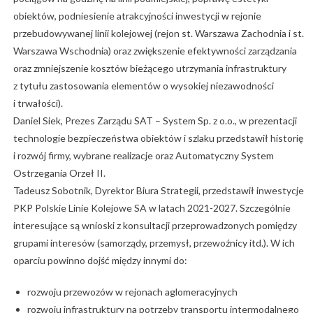
obiektów, podniesienie atrakcyjności inwestycji w rejonie
przebudowywanej linii kolejowej (rejon st. Warszawa Zachodnia i st.
Warszawa Wschodnia) oraz zwiększenie efektywności zarządzania
oraz zmniejszenie kosztów bieżącego utrzymania infrastruktury
z tytułu zastosowania elementów o wysokiej niezawodności
i trwałości).
Daniel Siek, Prezes Zarządu SAT – System Sp. z o.o., w prezentacji
technologie bezpieczeństwa obiektów i szlaku przedstawił historię
i rozwój firmy, wybrane realizacje oraz Automatyczny System
Ostrzegania Orzeł II.
Tadeusz Sobotnik, Dyrektor Biura Strategii, przedstawił inwestycje
PKP Polskie Linie Kolejowe SA w latach 2021-2027. Szczególnie
interesujące są wnioski z konsultacji przeprowadzonych pomiędzy
grupami interesów (samorządy, przemysł, przewoźnicy itd.). W ich
oparciu powinno dojść między innymi do:
rozwoju przewozów w rejonach aglomeracyjnych
rozwoju infrastruktury na potrzeby transportu intermodalnego