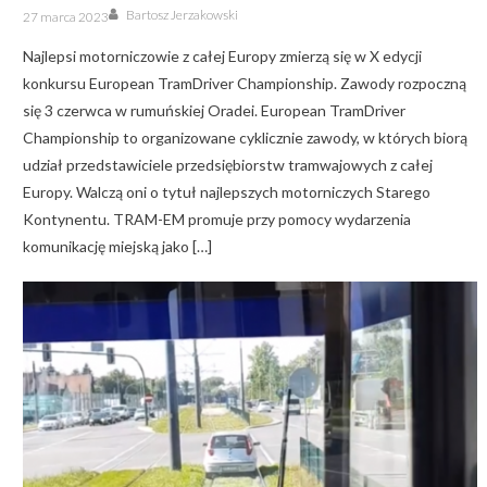
Author
Posted
Bartosz Jerzakowski
27 marca 2023
on
Najlepsi motorniczowie z całej Europy zmierzą się w X edycji
konkursu European TramDriver Championship. Zawody rozpoczną
się 3 czerwca w rumuńskiej Oradei. European TramDriver
Championship to organizowane cyklicznie zawody, w których biorą
udział przedstawiciele przedsiębiorstw tramwajowych z całej
Europy. Walczą oni o tytuł najlepszych motorniczych Starego
Kontynentu. TRAM-EM promuje przy pomocy wydarzenia
komunikację miejską jako […]