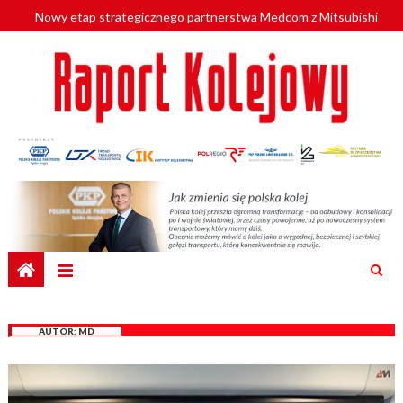
Skip
Nowy etap strategicznego partnerstwa Medcom z Mitsubishi
to
Electric Corporation
content
Koleje Dolnośląskie partnerem „Lata na Dolnym Śląsku”. We
Wrocławiu rusza weekend pełen regionalnych smaków i atrakcji
Województwo zachodniopomorskie znów szuka dostawcy
nowych EZT
Nowe parkingi przy stacjach kolejowych w północnej
Wielkopolsce. Łatwiejsze dojazdy do pracy i szkoły
Fundacja ProKolej proponuje nowe standardy kategoryzacji
dworców
AUTOR:
MD