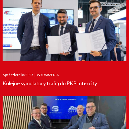
Posted
6 października 2025
|
WYDARZENIA
on
Kolejne symulatory trafią do PKP Intercity