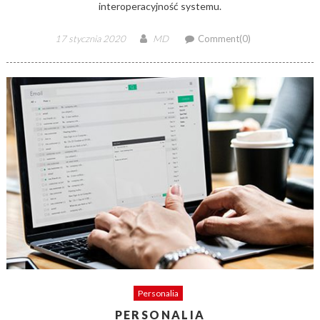
interoperacyjność systemu.
Posted
Author
17 stycznia 2020
MD
Comment(0)
on
Personalia
PERSONALIA