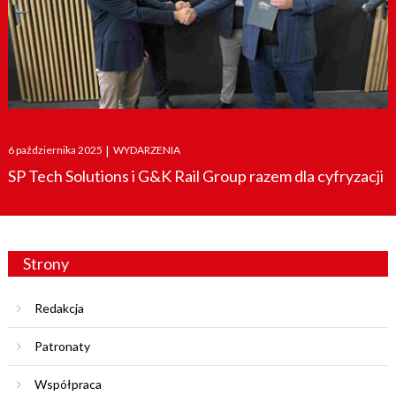
Posted
6 października 2025
|
WYDARZENIA
on
SP Tech Solutions i G&K Rail Group razem dla cyfryzacji
Strony
Redakcja
Patronaty
Współpraca