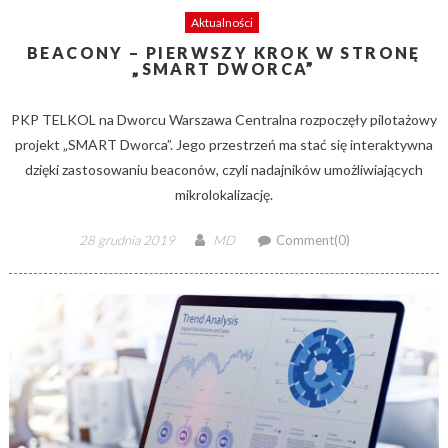
Aktualności
BEACONY – PIERWSZY KROK W STRONĘ
„SMART DWORCA”
PKP TELKOL na Dworcu Warszawa Centralna rozpoczęły pilotażowy
projekt „SMART Dworca”. Jego przestrzeń ma stać się interaktywna
dzięki zastosowaniu beaconów, czyli nadajników umożliwiających
mikrolokalizację.
Posted
Author
28 grudnia 2019
MD
Comment(0)
on