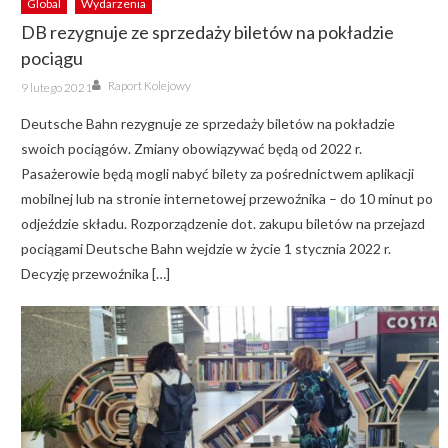
Global
Wydarzenia
DB rezygnuje ze sprzedaży biletów na pokładzie
pociągu
Author
Posted
Raport Kolejowy
9 lutego 2021
on
Deutsche Bahn rezygnuje ze sprzedaży biletów na pokładzie
swoich pociągów. Zmiany obowiązywać będą od 2022 r.
Pasażerowie będą mogli nabyć bilety za pośrednictwem aplikacji
mobilnej lub na stronie internetowej przewoźnika – do 10 minut po
odjeździe składu. Rozporządzenie dot. zakupu biletów na przejazd
pociągami Deutsche Bahn wejdzie w życie 1 stycznia 2022 r.
Decyzję przewoźnika […]