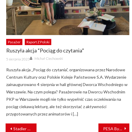
Pasażer
Raport Z Polski
Ruszyła akcja “Pociąg do czytania”
Author
Posted
Michał Ciechowski
5 sierpnia 2023
on
Ruszyła akcja „Pociąg do czytania”, organizowana przez Narodowe
Centrum Kultury oraz Polskie Koleje Państwowe S.A. Wydarzenie
zainaugurowano 4 sierpnia w hali głównej Dworca Wschodniego w
Warszawie. Na czym polega? Pasażerowie na Dworcu Wschodnim
PKP w Warszawie mogli nie tylko wypełnić czas oczekiwania na
pociąg ciekawą lekturę, ale też skorzystać z aktywności
przygotowanych przez animatorów i […]
NAWIGACJA
Stadler wchodzi na azjatycki rynek metra
PESA Bydgoszcz doceniona w Częstochowie [FILM]
WPISU