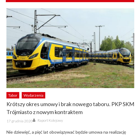
Tabor
Wydarzenia
Krótszy okres umowy i brak nowego taboru. PKP SKM
Trójmiasto z nowym kontraktem
Author
Posted
Raport Kolejowy
17 grudnia 2020
on
Nie dziewięć, a pięć lat obowiązywać będzie umowa na realizację