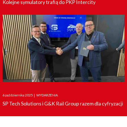
Kolejne symulatory trafią do PKP Intercity
Posted
6 października 2025
|
WYDARZENIA
on
SP Tech Solutions i G&K Rail Group razem dla cyfryzacji