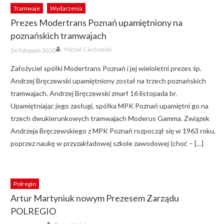
Tramwaje
Wydarzenia
Prezes Modertrans Poznań upamiętniony na
poznańskich tramwajach
Author
Posted
Michał Ciechowski
26 listopada 2020
on
Założyciel spółki Modertrans Poznań i jej wieloletni prezes śp.
Andrzej Bręczewski upamiętniony został na trzech poznańskich
tramwajach. Andrzej Bręczewski zmarł 16 listopada br.
Upamiętniając jego zasługi, spółka MPK Poznań upamiętni go na
trzech dwukierunkowych tramwajach Moderus Gamma. Związek
Andrzeja Bręczewskiego z MPK Poznań rozpoczął się w 1963 roku,
poprzez naukę w przyzakładowej szkole zawodowej (choć – […]
Polregio
Artur Martyniuk nowym Prezesem Zarządu
POLREGIO
Author
Posted