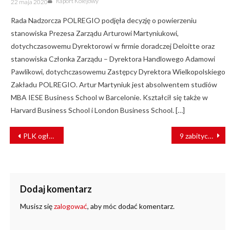
Raport Kolejowy
22 maja 2020
on
Rada Nadzorcza POLREGIO podjęła decyzję o powierzeniu
stanowiska Prezesa Zarządu Arturowi Martyniukowi,
dotychczasowemu Dyrektorowi w firmie doradczej Deloitte oraz
stanowiska Członka Zarządu – Dyrektora Handlowego Adamowi
Pawlikowi, dotychczasowemu Zastępcy Dyrektora Wielkopolskiego
Zakładu POLREGIO. Artur Martyniuk jest absolwentem studiów
MBA IESE Business School w Barcelonie. Kształcił się także w
Harvard Business School i London Business School. […]
NAWIGACJA
PLK ogłosiły przetargi za prawie 6 mld zł
9 zabitych, 45 rannych – wypadek w indyjskim dystrykcie Jalpaiguri
WPISU
Dodaj komentarz
Musisz się
zalogować
, aby móc dodać komentarz.