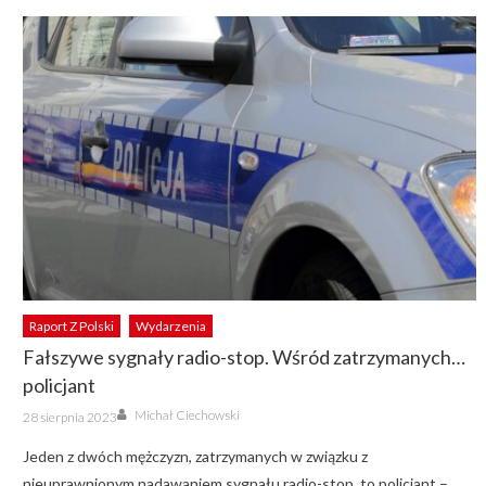
Raport Z Polski
Wydarzenia
Fałszywe sygnały radio-stop. Wśród zatrzymanych…
policjant
Author
Posted
Michał Ciechowski
28 sierpnia 2023
on
Jeden z dwóch mężczyzn, zatrzymanych w związku z
nieuprawnionym nadawaniem sygnału radio-stop, to policjant –