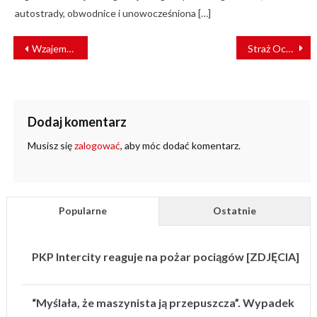
autostrady, obwodnice i unowocześniona […]
NAWIGACJA
Wzajemne honorowanie biletów w pociągach KM i PKP Intercity
Straż Ochrony Kolei ma 103 lata
WPISU
Dodaj komentarz
Musisz się
zalogować
, aby móc dodać komentarz.
Popularne
Ostatnie
PKP Intercity reaguje na pożar pociągów [ZDJĘCIA]
“Myślała, że maszynista ją przepuszcza”. Wypadek