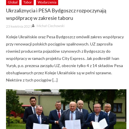
Global
Tabor
Wydarzenia
Ukrzaliznycia i PESA Bydgoszcz rozpoczynają
współpracę w zakresie taboru
Author
Posted
Michał Ciechowski
23 kwietnia 2021
on
Koleje Ukraińskie oraz Pesa Bydgoszcz omówili zakres współpracy
przy renowacji polskich pociągów spalinowych. UZ zaprosiła
również producenta pojazdów szynowych z Bydgoszczy do
współpracy w ramach projektu City Express. Jak podkreślił Ivan
Yuryk, p.o. prezesa zarządu UZ, obecnie tylko 4 z 14 składów Pesa
obsługiwanych przez Koleje Ukraińskie są w pełni sprawne.
Niektóre z tych pociągów […]