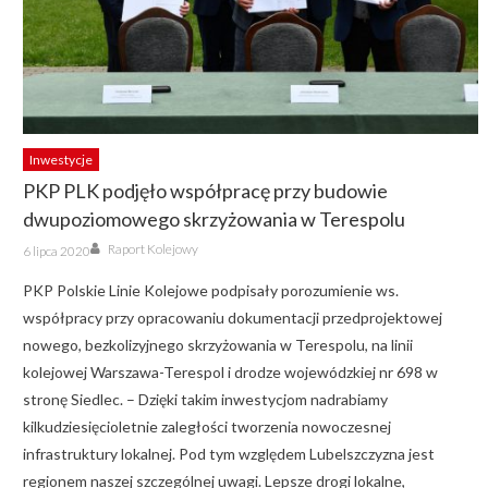
Inwestycje
PKP PLK podjęło współpracę przy budowie
dwupoziomowego skrzyżowania w Terespolu
Author
Posted
Raport Kolejowy
6 lipca 2020
on
PKP Polskie Linie Kolejowe podpisały porozumienie ws.
współpracy przy opracowaniu dokumentacji przedprojektowej
nowego, bezkolizyjnego skrzyżowania w Terespolu, na linii
kolejowej Warszawa-Terespol i drodze wojewódzkiej nr 698 w
stronę Siedlec. – Dzięki takim inwestycjom nadrabiamy
kilkudziesięcioletnie zaległości tworzenia nowoczesnej
infrastruktury lokalnej. Pod tym względem Lubelszczyzna jest
regionem naszej szczególnej uwagi. Lepsze drogi lokalne,