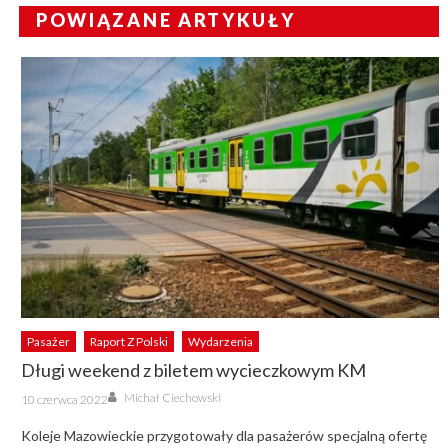
POWIĄZANE ARTYKUŁY
Pasażer
Raport Z Polski
Wydarzenia
Długi weekend z biletem wycieczkowym KM
Author
Posted
Michał Ciechowski
10 czerwca 2022
on
Koleje Mazowieckie przygotowały dla pasażerów specjalną ofertę