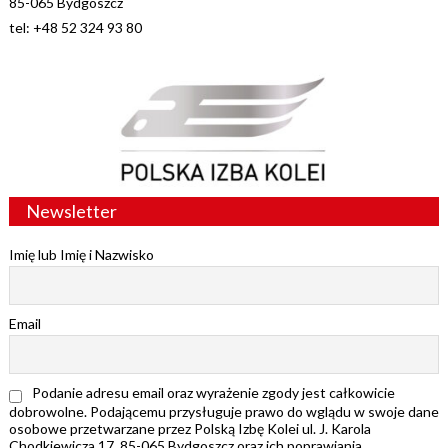
85-065 Bydgoszcz
tel: +48 52 324 93 80
Newsletter
Imię lub Imię i Nazwisko
Email
Podanie adresu email oraz wyrażenie zgody jest całkowicie
dobrowolne. Podającemu przysługuje prawo do wglądu w swoje dane
osobowe przetwarzane przez Polską Izbę Kolei ul. J. Karola
Chodkiewicza 17, 85-065 Bydgoszcz oraz ich poprawiania.