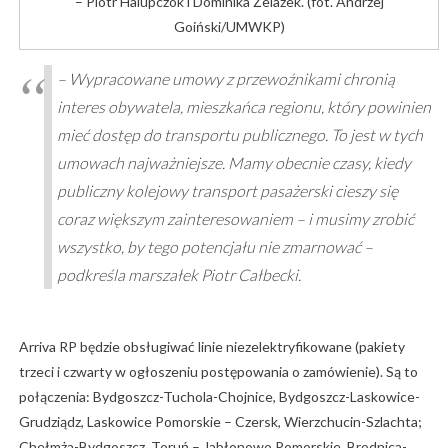
– Piotr Halupczok i Dominika Żelazek. (fot. Andrzej
Goiński/UMWKP)
– Wypracowane umowy z przewoźnikami chronią
interes obywatela, mieszkańca regionu, który powinien
mieć dostęp do transportu publicznego. To jest w tych
umowach najważniejsze. Mamy obecnie czasy, kiedy
publiczny kolejowy transport pasażerski cieszy się
coraz większym zainteresowaniem – i musimy zrobić
wszystko, by tego potencjału nie zmarnować –
podkreśla marszałek Piotr Całbecki.
Arriva RP będzie obsługiwać linie niezelektryfikowane (pakiety
trzeci i czwarty w ogłoszeniu postępowania o zamówienie). Są to
połączenia: Bydgoszcz-Tuchola-Chojnice, Bydgoszcz-Laskowice-
Grudziądz, Laskowice Pomorskie – Czersk, Wierzchucin-Szlachta;
Chełmża-Bydgoszcz, Toruń – Jabłonowo Pomorskie, Brodnica-