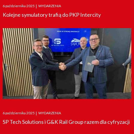
Posted
6 października 2025
|
WYDARZENIA
on
Kolejne symulatory trafią do PKP Intercity
Posted
6 października 2025
|
WYDARZENIA
on
SP Tech Solutions i G&K Rail Group razem dla cyfryzacji