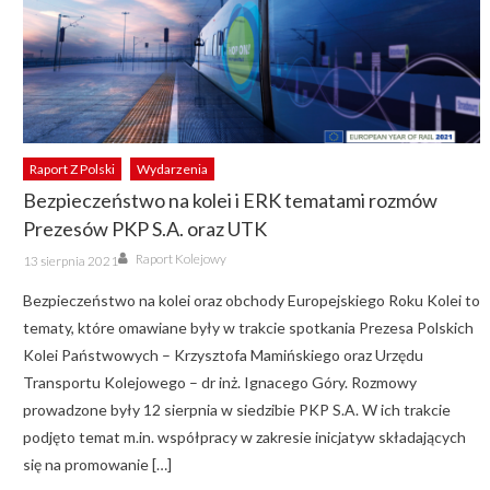
Raport Z Polski
Wydarzenia
Bezpieczeństwo na kolei i ERK tematami rozmów
Prezesów PKP S.A. oraz UTK
Author
Posted
Raport Kolejowy
13 sierpnia 2021
on
Bezpieczeństwo na kolei oraz obchody Europejskiego Roku Kolei to
tematy, które omawiane były w trakcie spotkania Prezesa Polskich
Kolei Państwowych – Krzysztofa Mamińskiego oraz Urzędu
Transportu Kolejowego – dr inż. Ignacego Góry. Rozmowy
prowadzone były 12 sierpnia w siedzibie PKP S.A. W ich trakcie
podjęto temat m.in. współpracy w zakresie inicjatyw składających
się na promowanie […]