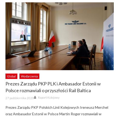
Global
Wydarzenia
Prezes Zarządu PKP PLK i Ambasador Estonii w
Polsce rozmawiali o przyszłości Rail Baltica
Author
Posted
Raport Kolejowy
27 października 2020
on
Prezes Zarządu PKP Polskich Linii Kolejowych Ireneusz Merchel
oraz Ambasador Estonii w Polsce Martin Roger rozmawiali w