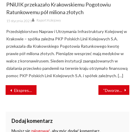
PNiUIK przekazało Krakowskiemu Pogotowiu
Ratunkowemu pół miliona złotych
Author
Posted
Raport Kolejowy
15 stycznia 2021
on
Przedsiębiorstwo Napraw i Utrzymania Infrastruktury Kolejowej w
Krakowie – spółka zależna PKP Polskich Linii Kolejowych S.A.
przekazała dla Krakowskiego Pogotowia Ratunkowego kwotę
prawie pół miliona złotych. Pieniądze wesprzeć mają medyków w
walce z koronawirusem. Siedem instytucji zaangażowanych w
działania przeciwko pandemii na terenie kraju otrzymało finansową
pomoc PKP Polskich Linii Kolejowych S.A. i spółek zależnych. […]
NAWIGACJA
Ekspresowa naprawa wagonów z KZN Switcher
“Dworzec Roku 2022” – ostatnia szansa na głosowanie
WPISU
Dodaj komentarz
Musisz się
zalogować
, aby móc dodać komentarz.