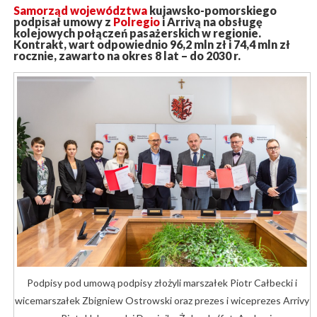
Samorząd województwa
kujawsko-pomorskiego
podpisał umowy z
Polregio
i Arrivą na obsługę
kolejowych połączeń pasażerskich w regionie.
Kontrakt, wart odpowiednio 96,2 mln zł i 74,4 mln zł
rocznie, zawarto na okres 8 lat – do 2030 r.
Podpisy pod umową podpisy złożyli marszałek Piotr Całbecki i
wicemarszałek Zbigniew Ostrowski oraz prezes i wiceprezes Arrivy