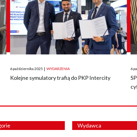
Posted
Pos
6 października 2025
|
WYDARZENIA
6 p
on
on
O
Kolejne symulatory trafią do PKP Intercity
SP
cy
orie
Wydawca