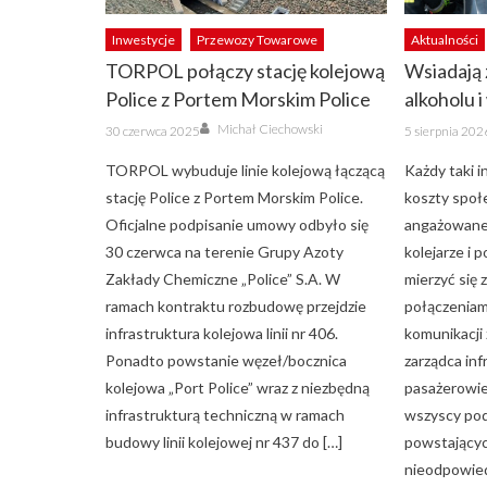
Inwestycje
Przewozy Towarowe
Aktualności
TORPOL połączy stację kolejową
Wsiadają 
Police z Portem Morskim Police
alkoholu i
Author
Posted
Posted
Michał Ciechowski
30 czerwca 2025
5 sierpnia 202
on
on
TORPOL wybuduje linie kolejową łączącą
Każdy taki 
stację Police z Portem Morskim Police.
koszty społ
Oficjalne podpisanie umowy odbyło się
angażowane 
30 czerwca na terenie Grupy Azoty
kolejarze i 
Zakłady Chemiczne „Police” S.A. W
mierzyć się
ramach kontraktu rozbudowę przejdzie
połączeniam
infrastruktura kolejowa linii nr 406.
komunikacji
Ponadto powstanie węzeł/bocznica
zarządca inf
kolejowa „Port Police” wraz z niezbędną
pasażerowie
infrastrukturą techniczną w ramach
wszyscy poda
budowy linii kolejowej nr 437 do […]
powstający
nieodpowied