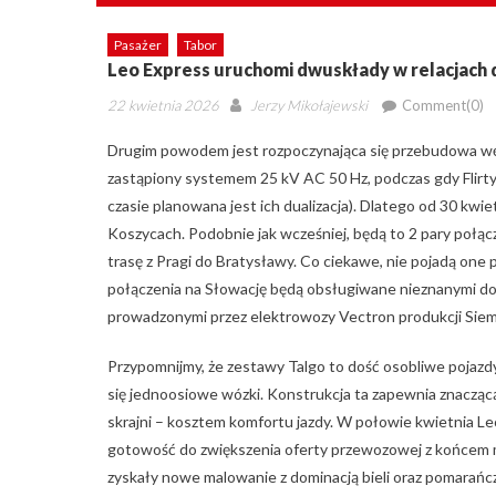
Pasażer
Tabor
Leo Express uruchomi dwuskłady w relacjach 
Posted
Author
22 kwietnia 2026
Jerzy Mikołajewski
Comment(0)
on
Drugim powodem jest rozpoczynająca się przebudowa wę
zastąpiony systemem 25 kV AC 50 Hz, podczas gdy Flirt
czasie planowana jest ich dualizacja). Dlatego od 30 kwi
Koszycach. Podobnie jak wcześniej, będą to 2 pary połą
trasę z Pragi do Bratysławy. Co ciekawe, nie pojadą one 
połączenia na Słowację będą obsługiwane nieznanymi d
prowadzonymi przez elektrowozy Vectron produkcji Siem
Przypomnijmy, że zestawy Talgo to dość osobliwe pojazdy
się jednoosiowe wózki. Konstrukcja ta zapewnia znacząc
skrajni – kosztem komfortu jazdy. W połowie kwietnia L
gotowość do zwiększenia oferty przewozowej z końcem 
zyskały nowe malowanie z dominacją bieli oraz pomarań