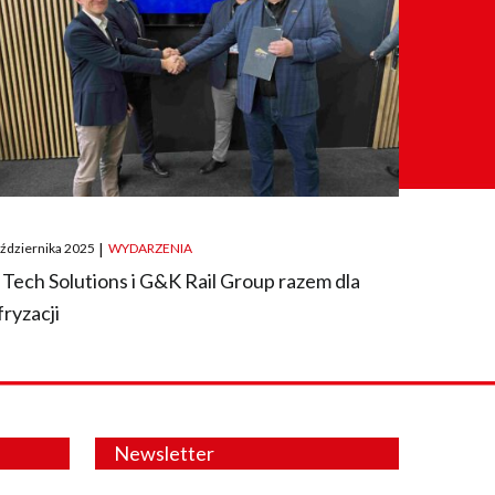
ted
aździernika 2025
|
WYDARZENIA
 Tech Solutions i G&K Rail Group razem dla
fryzacji
Newsletter