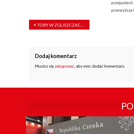
przejazdach
przewyższa 
NAWIGACJA
TORY W ZGLISZCZACH WARSZAWY. Odbudowa kolei – kolej w odbudowie
WPISU
Dodaj komentarz
Musisz się
zalogować
, aby móc dodać komentarz.
PO