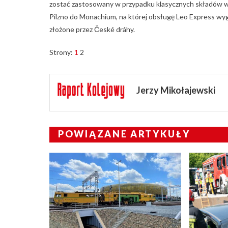
zostać zastosowany w przypadku klasycznych składów wa
Pilzno do Monachium, na której obsługę Leo Express wy
złożone przez České dráhy.
Strony:
1
2
Jerzy Mikołajewski
POWIĄZANE ARTYKUŁY