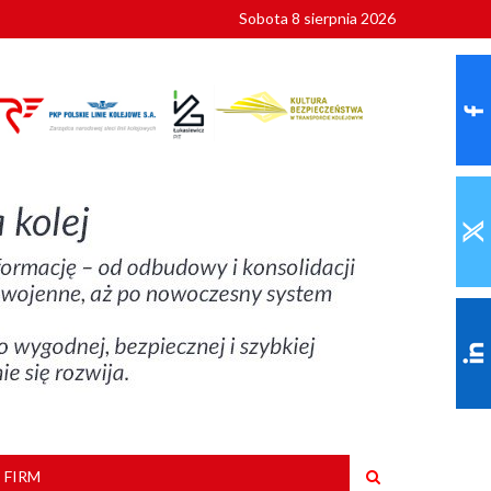
Sobota 8 sierpnia 2026
ionalnych
szkoły
 FIRM