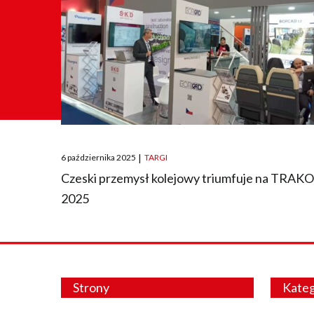
Posted
6 października 2025
|
TARGI
on
Czeski przemysł kolejowy triumfuje na TRAK
2025
Strony
Kateg