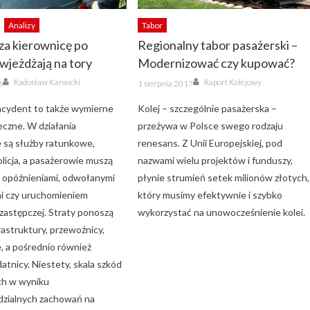
Analizy
Tabor
za kierownicę po
Regionalny tabor pasażerski –
 wjeżdżają na tory
Modernizować czy kupować?
Author
Author
Posted
Radosław Karwicki
Raport Kolejowy
6
1 sierpnia 2017
on
incydent to także wymierne
Kolej – szczególnie pasażerska –
eczne. W działania
przeżywa w Polsce swego rodzaju
są służby ratunkowe,
renesans. Z Unii Europejskiej, pod
policja, a pasażerowie muszą
nazwami wielu projektów i funduszy,
 z opóźnieniami, odwołanymi
płynie strumień setek milionów złotych,
i czy uruchomieniem
który musimy efektywnie i szybko
 zastępczej. Straty ponoszą
wykorzystać na unowocześnienie kolei.
rastruktury, przewoźnicy,
, a pośrednio również
tnicy. Niestety, skala szkód
ch w wyniku
zialnych zachowań na