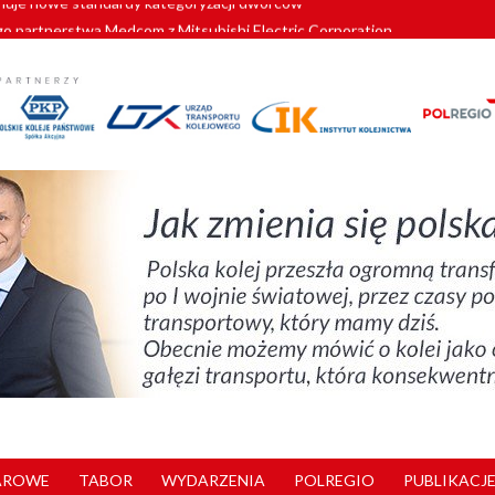
o partnerstwa Medcom z Mitsubishi Electric Corporation
tnerem „Lata na Dolnym Śląsku”. We Wrocławiu rusza weekend pełen reg
pomorskie znów szuka dostawcy nowych EZT
ach kolejowych w północnej Wielkopolsce. Łatwiejsze dojazdy do pracy i 
nuje nowe standardy kategoryzacji dworców
AROWE
TABOR
WYDARZENIA
POLREGIO
PUBLIKACJE