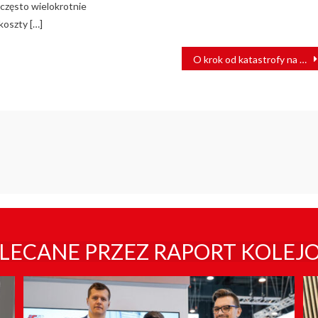
 często wielokrotnie
koszty […]
O krok od katastrofy na torach! Policja apeluje do świadków
LECANE PRZEZ RAPORT KOLEJ