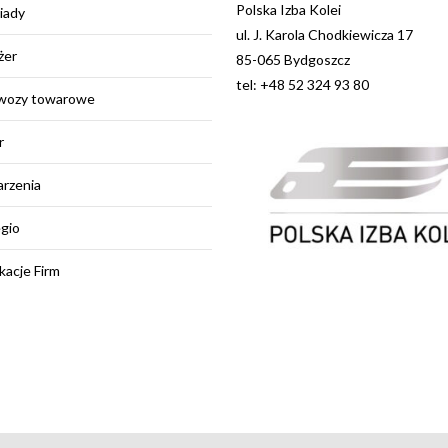
Polska Izba Kolei
iady
ul. J. Karola Chodkiewicza 17
żer
85-065 Bydgoszcz
tel: +48 52 324 93 80
wozy towarowe
r
rzenia
egio
kacje Firm