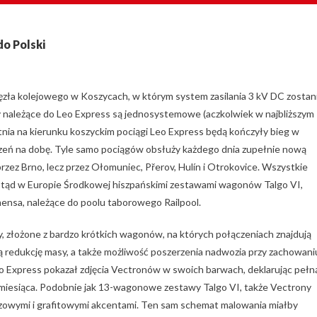
do Polski
zła kolejowego w Koszycach, w którym system zasilania 3 kV DC zostan
y należące do Leo Express są jednosystemowe (aczkolwiek w najbliższym
etnia na kierunku koszyckim pociągi Leo Express będą kończyły bieg w
czeń na dobę. Tyle samo pociągów obsłuży każdego dnia zupełnie nową
przez Brno, lecz przez Ołomuniec, Přerov, Hulín i Otrokovice. Wszystkie
otąd w Europie Środkowej hiszpańskimi zestawami wagonów Talgo VI,
ensa, należące do poolu taborowego Railpool.
, złożone z bardzo krótkich wagonów, na których połączeniach znajdują
ą redukcję masy, a także możliwość poszerzenia nadwozia przy zachowani
eo Express pokazał zdjęcia Vectronów w swoich barwach, deklarując pełn
miesiąca. Podobnie jak 13-wagonowe zestawy Talgo VI, także Vectrony
czowymi i grafitowymi akcentami. Ten sam schemat malowania miałby