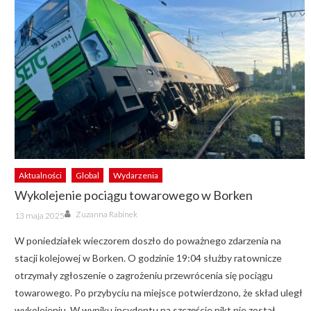
Aktualności
Global
Wydarzenia
Wykolejenie pociągu towarowego w Borken
Author
Posted
Zuzanna Rabinek
13 maja 2025
on
W poniedziałek wieczorem doszło do poważnego zdarzenia na
stacji kolejowej w Borken. O godzinie 19:04 służby ratownicze
otrzymały zgłoszenie o zagrożeniu przewrócenia się pociągu
towarowego. Po przybyciu na miejsce potwierdzono, że skład uległ
wykolejeniu. W wyniku incydentu na szczęście nikt nie został