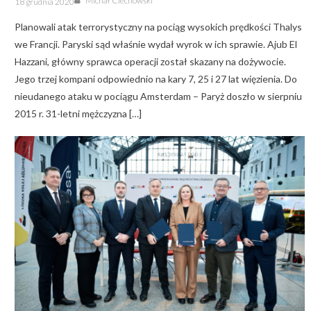
Michał Ciechowski
18 grudnia 2020
on
Planowali atak terrorystyczny na pociąg wysokich prędkości Thalys
we Francji. Paryski sąd właśnie wydał wyrok w ich sprawie. Ajub El
Hazzani, główny sprawca operacji został skazany na dożywocie.
Jego trzej kompani odpowiednio na kary 7, 25 i 27 lat więzienia. Do
nieudanego ataku w pociągu Amsterdam – Paryż doszło w sierpniu
2015 r. 31-letni mężczyzna […]