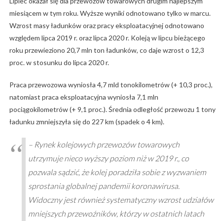
Lipiec okazał się dla przewozów towarowych drugim najlepszym
miesiącem w tym roku. Wyższe wyniki odnotowano tylko w marcu.
Wzrost masy ładunków oraz pracy eksploatacyjnej odnotowano
względem lipca 2019 r. oraz lipca 2020 r. Koleją w lipcu bieżącego
roku przewieziono 20,7 mln ton ładunków, co daje wzrost o 12,3
proc. w stosunku do lipca 2020 r.
Praca przewozowa wyniosła 4,7 mld tonokilometrów (+ 10,3 proc.),
natomiast praca eksploatacyjna wyniosła 7,1 mln
pociągokilometrów (+ 9,1 proc.). Średnia odległość przewozu 1 tony
ładunku zmniejszyła się do 227 km (spadek o 4 km).
– Rynek kolejowych przewozów towarowych
utrzymuje nieco wyższy poziom niż w 2019 r., co
pozwala sądzić, że kolej poradziła sobie z wyzwaniem
sprostania globalnej pandemii koronawirusa.
Widoczny jest również systematyczny wzrost udziałów
mniejszych przewoźników, którzy w ostatnich latach