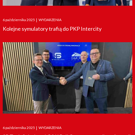
Posted
6 października 2025
|
WYDARZENIA
on
Kolejne symulatory trafią do PKP Intercity
Posted
6 października 2025
|
WYDARZENIA
on