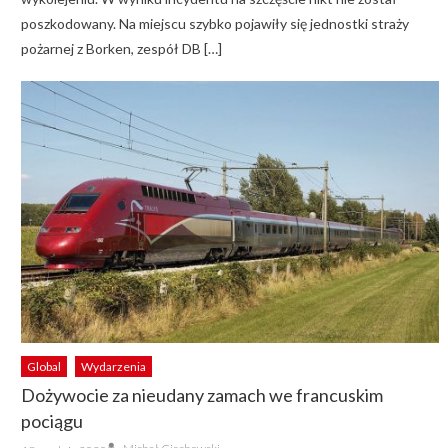
poszkodowany. Na miejscu szybko pojawiły się jednostki straży
pożarnej z Borken, zespół DB […]
Global
Wydarzenia
Dożywocie za nieudany zamach we francuskim
pociągu
Author
Posted