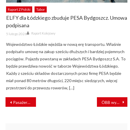
Raport Z Polski
Tabor
ELFY dla Łódzkiego zbuduje PESA Bydgoszcz. Umowa
podpisana
Author
Posted
Raport Kolejowy
5 lutego 2026
on
Województwo Łódzkie wjeżdża w nową erę transportu. Właśnie
podpisało umowę na zakup sześciu dłuższych i bardziej pojemnych
pociągów. Pojazdy powstaną w zakładach PESA Bydgoszcz S.A. To
będzie prawdziwa nowość w taborze Województwa Łódzkiego.
Każdy z sześciu składów dostarczonych przez firmę PESA będzie
miał ponad 80 metrów długości, 220 miejsc siedzących, więcej
przestrzeni do przewozu rowerów, […]
NAWIGACJA
Pasażerowie wracają na kolej. Lipiec z dużym wzrostem [RAPORT]
ÖBB wybuduje między Redlham Tuffeltsham i Attnang-Puchheim dźwiękoszczelny mur
WPISU