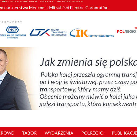
o partnerstwa Medcom z Mitsubishi Electric Corporation
tnerem „Lata na Dolnym Śląsku”. We Wrocławiu rusza weekend pełen reg
pomorskie znów szuka dostawcy nowych EZT
ach kolejowych w północnej Wielkopolsce. Łatwiejsze dojazdy do pracy i 
nuje nowe standardy kategoryzacji dworców
AROWE
TABOR
WYDARZENIA
POLREGIO
PUBLIKACJE