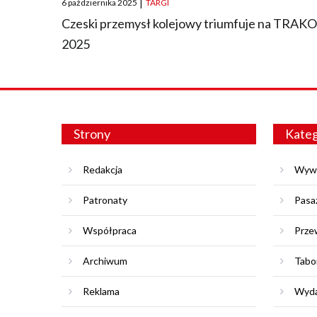
6 października 2025
|
TARGI
on
Czeski przemysł kolejowy triumfuje na TRAK
2025
Strony
Kateg
Redakcja
Wyw
Patronaty
Pasa
Współpraca
Prze
Archiwum
Tabo
Reklama
Wyda