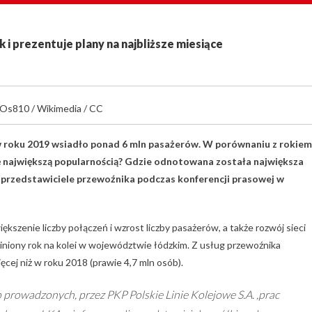
i prezentuje plany na najbliższe miesiące
Os810 / Wikimedia / CC
w roku 2019 wsiadło ponad 6 mln pasażerów. W porównaniu z rokiem
się największą popularnością? Gdzie odnotowana została największa
li przedstawiciele przewoźnika podczas konferencji prasowej w
szenie liczby połączeń i wzrost liczby pasażerów, a także rozwój sieci
niony rok na kolei w województwie łódzkim. Z usług przewoźnika
cej niż w roku 2018 (prawie 4,7 mln osób).
prowadzonych, przez PKP Polskie Linie Kolejowe S.A. ,prac