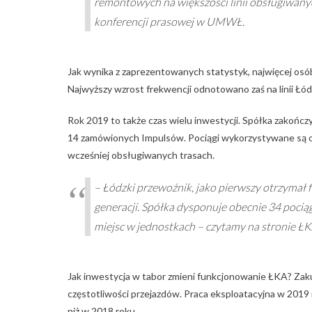
remontowych na większości linii obsługiwany
konferencji prasowej w UMWŁ.
Jak wynika z zaprezentowanych statystyk, najwięcej osób
Najwyższy wzrost frekwencji odnotowano zaś na linii Ł
Rok 2019 to także czas wielu inwestycji. Spółka zakończy
14 zamówionych Impulsów. Pociągi wykorzystywane są 
wcześniej obsługiwanych trasach.
– Łódzki przewoźnik, jako pierwszy otrzymał
generacji. Spółka dysponuje obecnie 34 poci
miejsc w jednostkach – czytamy na stronie ŁK
Jak inwestycja w tabor zmieni funkcjonowanie ŁKA? Zaku
częstotliwości przejazdów. Praca eksploatacyjna w 2019 
niż w 2018 roku.