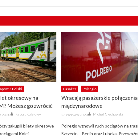
aport Z Polski
Pasażer
Polregio
ilet okresowy na
Wracają pasażerskie połączenia
KM? Możesz go zwrócić
międzynarodowe
Author
Author
Posted
Raport Kolejowy
Michał Ciechowski
ka 2020
23 czerwca 2020
on
órzy zakupili bilety okresowe
Polregio wznowił ruch pociągów na tras
pociągami Kolei
Szczecin – Berlin oraz Lubeka. Przewoźn