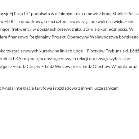
yjnej Etap III” podpisała w minionym roku umowę z firmą Stadler Polsk
FLIRT o dodatkowy, trzeci człon. Inwestycja pozwoli na zwiększenie
osnącej frekwencji w pociągach przewoźnika, stało się koniecznością. W
piera finansowo Regionalny Projekt Operacyjny Województwa Łódzkiego
orzystać z nowych kursów na liniach Łódź – Piotrków Trybunalski, Łódź
dnia ŁKA rozpoczęła obsługę nowych relacji oraz zwiększyła liczbę
Zgierz – Łódź Chojny – Łódź Widzew przez Łódź Olechów Wiadukt oraz
płynęła integracja taryfowa i rozkładowa z innymi uczestnikami