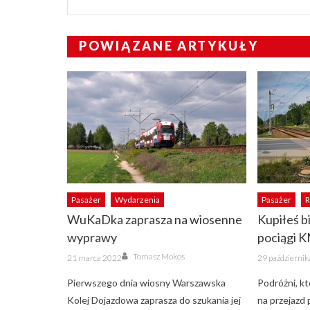
POWIĄZANE ARTYKUŁY
Pasażer
Wydarzenia
Pasażer
R
WuKaDka zaprasza na wiosenne
Kupiłeś b
wyprawy
pociągi 
Author
Posted
Posted
Tomasz Mokos
21 marca 2022
29 październi
on
on
Pierwszego dnia wiosny Warszawska
Podróżni, kt
Kolej Dojazdowa zaprasza do szukania jej
na przejazd 