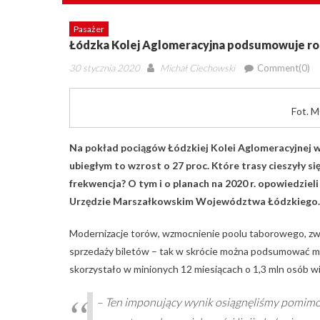
Pasażer
Łódzka Kolej Aglomeracyjna podsumowuje rok 
Posted
Author
30 stycznia 2020
Michał Ciechowski
Comment(0)
on
Fot. M
Na pokład pociągów Łódzkiej Kolei Aglomeracyjnej 
ubiegłym to wzrost o 27 proc. Które trasy cieszyły 
frekwencja? O tym i o planach na 2020 r. opowiedzie
Urzędzie Marszałkowskim Województwa Łódzkiego.
Modernizacje torów, wzmocnienie poolu taborowego, zwięk
sprzedaży biletów – tak w skrócie można podsumować mi
skorzystało w minionych 12 miesiącach o 1,3 mln osób wię
– Ten imponujący wynik osiągnęliśmy pomimo 