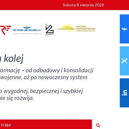
Sobota 8 sierpnia 2026
ionalnych
szkoły
 FIRM