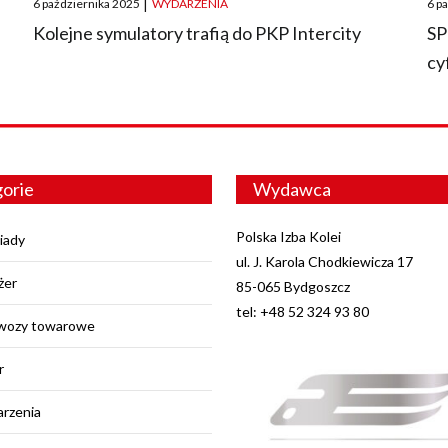
6 października 2025
|
WYDARZENIA
6 p
on
on
O
Kolejne symulatory trafią do PKP Intercity
SP
cy
orie
Wydawca
Polska Izba Kolei
iady
ul. J. Karola Chodkiewicza 17
żer
85-065 Bydgoszcz
tel: +48 52 324 93 80
wozy towarowe
r
rzenia