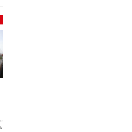
ie
ik