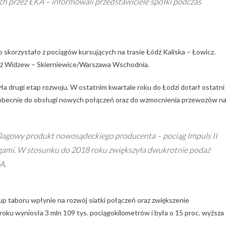
ch przez ŁKA – informowali przedstawiciele spółki podczas
 skorzystało z pociągów kursujących na trasie Łódź Kaliska – Łowicz.
ódź Widzew – Skierniewice/Warszawa Wschodnia.
ła drugi etap rozwoju. W ostatnim kwartale roku do Łodzi dotarł ostatni 
obecnie do obsługi nowych połączeń oraz do wzmocnienia przewozów n
 flagowy produkt nowosądeckiego producenta – pociąg Impuls II
ągami. W stosunku do 2018 roku zwiększyła dwukrotnie podaż
A.
p taboru wpłynie na rozwój siatki połączeń oraz zwiększenie
roku wyniosła 3 mln 109 tys. pociągokilometrów i była o 15 proc. wyższa