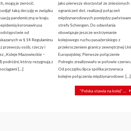
h, mogą je zwrócić.
jako pierwszy skorzystał ze zniesionych
podjął taką decyzję w związku
ograniczeń dot. realizacji połączeń
tuacją pandemiczną w kraju.
międzynarodowych pomiędzy państwam
 epidemią koronawirusa
strefy Schengen. Do odwołania
 odstępstwie od
obowiązuje jeszcze wstrzymanie
skazanych w § 14 Regulaminu
kolejowego ruchu pasażerskiego z
z przewozu osób, rzeczy i
przekroczeniem granicy zewnętrznej Uni
zez „Koleje Mazowieckie –
Europejskiej. Pierwsze połączenie
 podróżni, którzy rezygnują z
Polregio zrealizowało w połowie czerwc
pociągami […]
Od początku lipca spółka przywraca
kolejne połączenia międzynarodowe: […]
“Polska stawia na kolej” – podsumowujemy debatę otwarcia II Kongresu Rozwoju Kolei