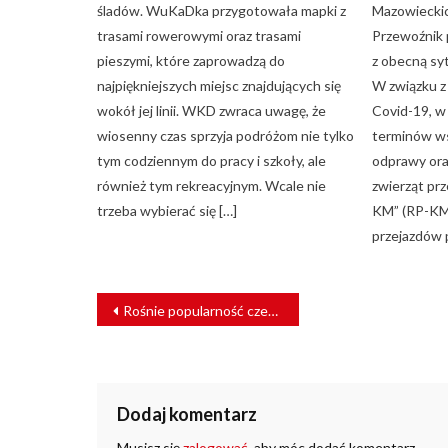
śladów. WuKaDka przygotowała mapki z
Mazowieckic
trasami rowerowymi oraz trasami
Przewoźnik 
pieszymi, które zaprowadzą do
z obecną sy
najpiękniejszych miejsc znajdujących się
W związku z
wokół jej linii. WKD zwraca uwagę, że
Covid-19, w
wiosenny czas sprzyja podróżom nie tylko
terminów w
tym codziennym do pracy i szkoły, ale
odprawy ora
również tym rekreacyjnym. Wcale nie
zwierząt pr
trzeba wybierać się […]
KM” (RP-KM)
przejazdów 
NAWIGACJA
Rośnie popularność czeskich kolei
WPISU
Dodaj komentarz
Musisz się
zalogować
, aby móc dodać komentarz.