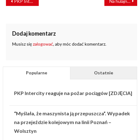
PKP Intercity kupuje nowe lokomotywy manewrowe! Jest przetarg
Na hulajnodze tuż przed pociągiem. Groźny incydent na przejeździe [FILM]
WPISU
Dodaj komentarz
Musisz się
zalogować
, aby móc dodać komentarz.
Popularne
Ostatnie
PKP Intercity reaguje na pożar pociągów [ZDJĘCIA]
“Myślała, że maszynista ją przepuszcza”. Wypadek
na przejeździe kolejowym na linii Poznań –
Wolsztyn