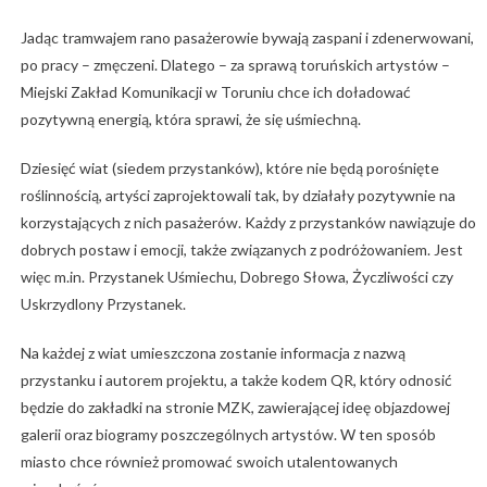
Jadąc tramwajem rano pasażerowie bywają zaspani i zdenerwowani,
po pracy – zmęczeni. Dlatego – za sprawą toruńskich artystów –
Miejski Zakład Komunikacji w Toruniu chce ich doładować
pozytywną energią, która sprawi, że się uśmiechną.
Dziesięć wiat (siedem przystanków), które nie będą porośnięte
roślinnością, artyści zaprojektowali tak, by działały pozytywnie na
korzystających z nich pasażerów. Każdy z przystanków nawiązuje do
dobrych postaw i emocji, także związanych z podróżowaniem. Jest
więc m.in. Przystanek Uśmiechu, Dobrego Słowa, Życzliwości czy
Uskrzydlony Przystanek.
Na każdej z wiat umieszczona zostanie informacja z nazwą
przystanku i autorem projektu, a także kodem QR, który odnosić
będzie do zakładki na stronie MZK, zawierającej ideę objazdowej
galerii oraz biogramy poszczególnych artystów. W ten sposób
miasto chce również promować swoich utalentowanych