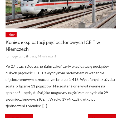
Tabor
Koniec eksploatacji pięcioczłonowych ICE T w
Niemczech
Author
Posted
Jerzy Mikołajewski
23 lutego 2026
on
Po 27 latach Deutsche Bahn zakończyły eksploatację pociągów
dużych prędkości ICE T z wychylnym nadwoziem w wariancie
pięcioczłonowym, oznaczonym jako seria 415. Wycofanych z użytku
zostało łącznie 11 pojazdów. Nie zostaną one wystawione na
sprzedaż – będą służyć jako magazyny części zamiennych dla 29
siedmioczłonowych ICE T. W roku 1994, czyli krótko po
zjednoczeniu Niemiec, […]
NAWIGACJA