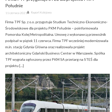
Południe
Author
Posted
Raport Kolejowy
11 czerwca 2021
on
Firma TPF Sp. z o.o. przygotuje Studium Techniczno-Ekonomiczno-
Środowiskowe dla projektu PKM Południe – poinformowała
Pomorska Kolej Metropolitalna. Umowę z wykonawcą przewoźnik
podpisał w piątek 11 czerwca. Firma TPF wcześniej modernizowała
m.in. stację Gdynia Główna oraz realizowała projekt
architektoniczny Gdański Business Center w Warszawie. Spółka
TPF wygrała ogłoszony przez PKM SA przetarg na STEŚ dla
projektu […]