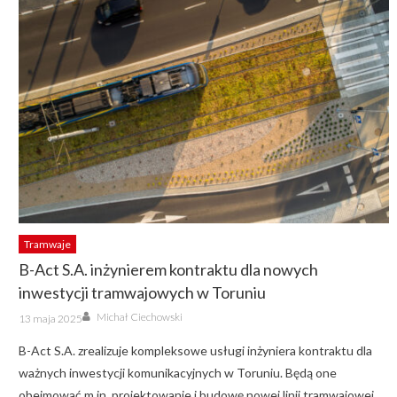
Tramwaje
B-Act S.A. inżynierem kontraktu dla nowych
inwestycji tramwajowych w Toruniu
Author
Posted
Michał Ciechowski
13 maja 2025
on
B-Act S.A. zrealizuje kompleksowe usługi inżyniera kontraktu dla
ważnych inwestycji komunikacyjnych w Toruniu. Będą one
obejmować m.in. projektowanie i budowę nowej linii tramwajowej,