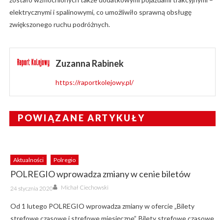
elektrycznymi i spalinowymi, co umożliwiło sprawną obsługę
zwiększonego ruchu podróżnych.
Zuzanna Rabinek
https://raportkolejowy.pl/
POWIĄZANE ARTYKUŁY
Aktualności
Polregio
POLREGIO wprowadza zmiany w cenie biletów
Author
Posted
Michał Ciechowski
24 stycznia 2020
on
Od 1 lutego POLREGIO wprowadza zmiany w ofercie „Bilety
strefowe czasowe i strefowe miesięczne”. Bilety strefowe czasowe