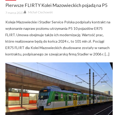
Pierwsze FLIRTY Kolei Mazowieckich pojadą na P5
Author
Posted
Michał Ciechowski
7 marca 2023
on
Koleje Mazowieckie i Stadler Service Polska podpisały kontrakt na
wykonanie napraw poziomu utrzymania P5 10 pojazdów ER75
FLIRT. Umowa obejmuje także ich modernizację. Wartość prac,
które realizowane będą do końca 2024 r., to 101 mln zł. Pociągi
ER75 FLIRT dla Kolei Mazowieckich zbudowane zostały w ramach
kontraktu, podpisanego ze szwajcarską firmą Stadler w 2006 r. […]