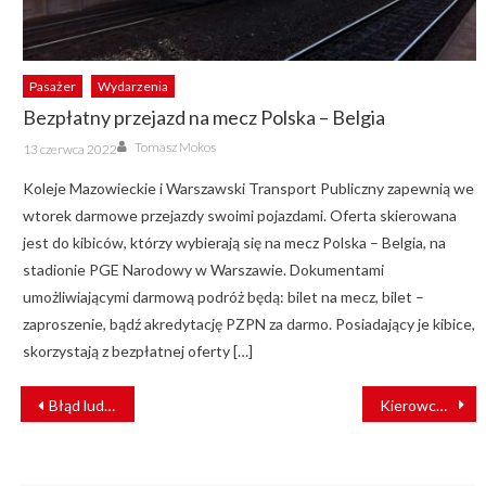
Pasażer
Wydarzenia
Bezpłatny przejazd na mecz Polska – Belgia
Author
Posted
Tomasz Mokos
13 czerwca 2022
on
Koleje Mazowieckie i Warszawski Transport Publiczny zapewnią we
wtorek darmowe przejazdy swoimi pojazdami. Oferta skierowana
jest do kibiców, którzy wybierają się na mecz Polska – Belgia, na
stadionie PGE Narodowy w Warszawie. Dokumentami
umożliwiającymi darmową podróż będą: bilet na mecz, bilet –
zaproszenie, bądź akredytację PZPN za darmo. Posiadający je kibice,
skorzystają z bezpłatnej oferty […]
NAWIGACJA
Błąd ludzki? Co wiemy po tragedii w Aleksandrowie Kujawskim?
Kierowca wjechał pod pociąg. Utrudnienia w Wielkopolsce
WPISU