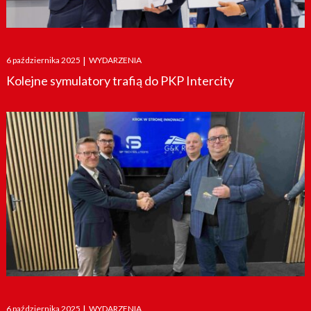
Posted
6 października 2025
|
WYDARZENIA
on
Kolejne symulatory trafią do PKP Intercity
Posted
6 października 2025
|
WYDARZENIA