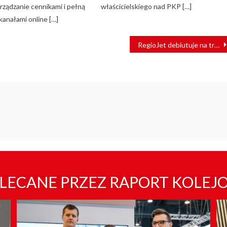
rządzanie cennikami i pełną
właścicielskiego nad PKP […]
 kanałami online […]
RegioJet debiutuje na trasie Warszawa–Poznań
LECANE PRZEZ RAPORT KOLEJ