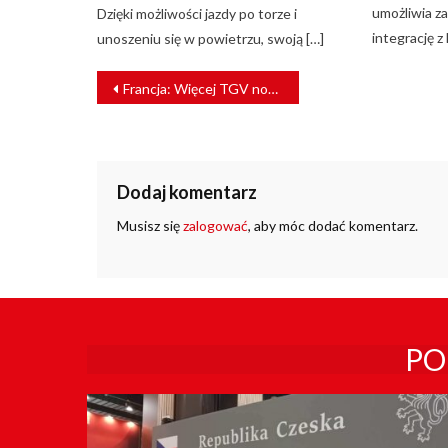
umożliwia za
Dzięki możliwości jazdy po torze i
integrację z
unoszeniu się w powietrzu, swoją […]
NAWIGACJA
Francja: Więcej TGV nowej generacji
WPISU
Dodaj komentarz
Musisz się
zalogować
, aby móc dodać komentarz.
PO