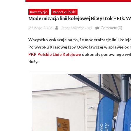
Inwestycje
Raport Z Polski
Modernizacja linii kolejowej Białystok – Ełk
Posted
Author
2 lutego 2026
Jerzy Mikołajewski
Comment(0)
on
Wszystko wskazuje na to, że modernizację linii kol
Po wyroku Krajowej Izby Odwoławczej w sprawie odrz
PKP Polskie Linie Kolejowe
dokonały ponownego wybor
duży.