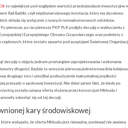
Ełk
to największe pod względem wartości przedsięwzięcie inwestycyjne 
ment Rail Baltiki, czyli międzynarodowego korytarza, który ma docelowo
yckich składa się wyłącznie z nowych normalnotorowych odcinków.
Po pierwsze, po raz pierwszy PKP PLK podjęły decyzję o wykluczeniu z
Europejskiej i Europejskiego Obszaru Gospodarczego oraz podmioty z
 rządowych, które zostało zawarte pod auspicjami Światowej Organizacj
djął decyzję o objęciu jednym przetargiem zaprojektowania i wykonania
lometry długości. Będzie to wreszcie pierwsza jednotorowa linia kolejow
owę drugiego toru i umożliwi podwyższenie maksymalnej prędkości
j przesady o epokowej inwestycji. Nie dziwi zatem fakt, że kiedy po
orzystną została uznana oferta złożona przez konsorcjum Mirbudu i
anowiły odwołać się od tej decyzji.
awnionej kary środowiskowej
tóre wskazało, że oferta Mirbudu jest nieważna, ponieważ nie zawiera