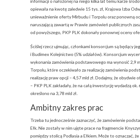
informacji o nałożonej na niego kilka lat temu karze środ
opiewała na kwotę zaledwie 15 tys. zł, Krajowa Izba O
unieważnienie oferty Mirbudu i Torpolu oraz ponowną oc
naruszającą zawartą w Prawie zamówień publicznych zasad
od powyższego, PKP PLK dokonały ponownej oceny ofert i
Ściślej rzecz ujmując, członkami konsorcjum są będący 
i Budimex Kolejnictwo (5% udziałów). Konsorcjum wycenił
wykonania zamówienia podstawowego ma wynosić 2,9 mld 
Torpolu, które oczekiwało za realizację zamówienia pod
realizację praw opcji – 4,57 mld zł. Dodajmy, że obydwie
– PKP PLK zakładały, że na całą inwestycję wydadzą ok
określono na 3,78 mld zł.
Ambitny zakres prac
Trzeba tu jednocześnie zaznaczyć, że zamówienie podst
Ełk. Nie zostały w nim ujęte prace na fragmencie Knysz
pomiędzy stolicą Podlasia a Ełkiem. Może to oznaczać, że