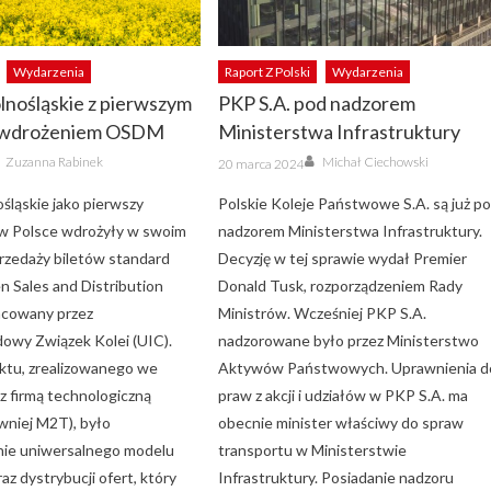
Wydarzenia
Raport Z Polski
Wydarzenia
lnośląskie z pierwszym
PKP S.A. pod nadzorem
 wdrożeniem OSDM
Ministerstwa Infrastruktury
Author
Author
Posted
Zuzanna Rabinek
Michał Ciechowski
20 marca 2024
on
śląskie jako pierwszy
Polskie Koleje Państwowe S.A. są już p
w Polsce wdrożyły w swoim
nadzorem Ministerstwa Infrastruktury.
rzedaży biletów standard
Decyzję w tej sprawie wydał Premier
Sales and Distribution
Donald Tusk, rozporządzeniem Rady
acowany przez
Ministrów. Wcześniej PKP S.A.
owy Związek Kolei (UIC).
nadzorowane było przez Ministerstwo
ktu, zrealizowanego we
Aktywów Państwowych. Uprawnienia d
z firmą technologiczną
praw z akcji i udziałów w PKP S.A. ma
niej M2T), było
obecnie minister właściwy do spraw
ie uniwersalnego modelu
transportu w Ministerstwie
az dystrybucji ofert, który
Infrastruktury. Posiadanie nadzoru