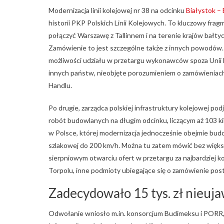
Modernizacja linii kolejowej nr 38 na odcinku
Białystok – 
historii PKP Polskich Linii Kolejowych. To kluczowy frag
połączyć Warszawę z Tallinnem i na terenie krajów bałt
Zamówienie to jest szczególne także z innych powodów. 
możliwości udziału w przetargu wykonawców spoza Unii 
innych państw, nieobjęte porozumieniem o zamówieniach
Handlu.
Po drugie, zarządca polskiej infrastruktury kolejowej po
robót budowlanych na długim odcinku, liczącym aż 103 ki
w Polsce, której modernizacja jednocześnie obejmie bud
szlakowej do 200 km/h. Można tu zatem mówić bez większe
sierpniowym otwarciu ofert w przetargu za najbardziej k
Torpolu, inne podmioty ubiegające się o zamówienie post
Zadecydowało 15 tys. zł nieuj
Odwołanie wniosło m.in. konsorcjum Budimeksu i PORR, k