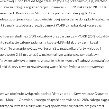
owiskowej. Choć kara od tego czasu zdążyła się przedawnić, a jej wartość
dwoławcza przyjęła argumentację Budimeksu i PORR, nakazując PKP PLK
enę ofert. Konsorcjum Mirbudu i Torpolu uznało decyzję KIO za
ę proporcjonalności i zapowiedziało jej zaskarżenie do sądu. Niezależni
 uznały tą złożoną przez Budimex i PORR za najbardziej korzystną.
jego liderem Budimex (70% udziałów) oraz partnerzy – PORR (25% udziałó
o realizację całego zadania na kwotę 4,98 mld zł, przy czym koszt
zł. To znacznie wyższe wartości niż w przypadku oferty Mirbudu i
stawowego 2,65 mld zł, zaś w maksymalnym wariancie, zakładającym
 oferty zostały wycenione na znacznie niższe kwoty niż założył zamawiając
. 6 mld zł, przy czym przewidywaną wartość zamówienia podstawowego
awowe obejmuje wyłącznie odcinki Białegostok – Knyszyn oraz Osowiec
yna – Mońki – Osowiec, którego długość odpowiada ok. 28% całego ciągu
 zarządca infrastruktury kolejowej spodziewał się bardzo drogich ofert.