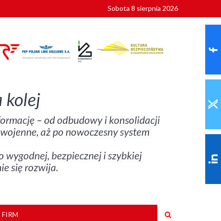
Sobota 8 sierpnia 2026
ionalnych
szkoły
 FIRM