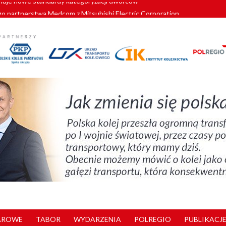
o partnerstwa Medcom z Mitsubishi Electric Corporation
tnerem „Lata na Dolnym Śląsku”. We Wrocławiu rusza weekend pełen reg
pomorskie znów szuka dostawcy nowych EZT
ach kolejowych w północnej Wielkopolsce. Łatwiejsze dojazdy do pracy i 
nuje nowe standardy kategoryzacji dworców
AROWE
TABOR
WYDARZENIA
POLREGIO
PUBLIKACJE