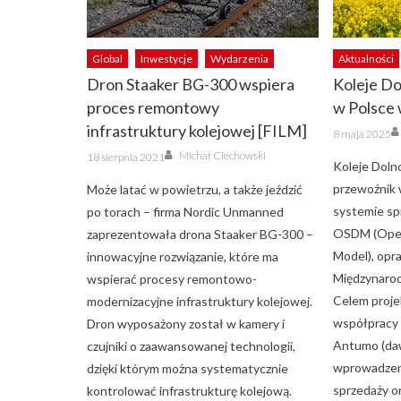
Global
Inwestycje
Wydarzenia
Aktualności
Dron Staaker BG-300 wspiera
Koleje Do
proces remontowy
w Polsce
infrastruktury kolejowej [FILM]
Posted
8 maja 2025
on
Author
Posted
Michał Ciechowski
18 sierpnia 2021
on
Koleje Dolno
przewoźnik 
Może latać w powietrzu, a także jeździć
systemie sp
po torach – firma Nordic Unmanned
OSDM (Open 
zaprezentowała drona Staaker BG-300 –
Model), opr
innowacyjne rozwiązanie, które ma
Międzynarod
wspierać procesy remontowo-
Celem proje
modernizacyjne infrastruktury kolejowej.
współpracy 
Dron wyposażony został w kamery i
Antumo (daw
czujniki o zaawansowanej technologii,
wprowadzen
dzięki którym można systematycznie
sprzedaży or
kontrolować infrastrukturę kolejową.