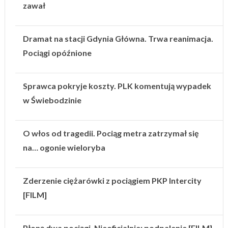
zawał
Dramat na stacji Gdynia Główna. Trwa reanimacja.
Pociągi opóźnione
Sprawca pokryje koszty. PLK komentują wypadek
w Świebodzinie
O włos od tragedii. Pociąg metra zatrzymał się
na… ogonie wieloryba
Zderzenie ciężarówki z pociągiem PKP Intercity
[FILM]
Płoną dwa pociągi. Nieoficjalnie: podpalenie [FILM]