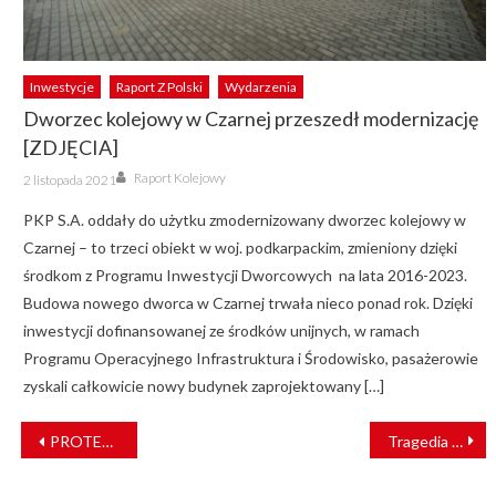
Inwestycje
Raport Z Polski
Wydarzenia
Dworzec kolejowy w Czarnej przeszedł modernizację
[ZDJĘCIA]
Author
Posted
Raport Kolejowy
2 listopada 2021
on
PKP S.A. oddały do użytku zmodernizowany dworzec kolejowy w
Czarnej – to trzeci obiekt w woj. podkarpackim, zmieniony dzięki
środkom z Programu Inwestycji Dworcowych na lata 2016-2023.
Budowa nowego dworca w Czarnej trwała nieco ponad rok. Dzięki
inwestycji dofinansowanej ze środków unijnych, w ramach
Programu Operacyjnego Infrastruktura i Środowisko, pasażerowie
zyskali całkowicie nowy budynek zaprojektowany […]
NAWIGACJA
PROTEKTEL z prestiżową nagrodą targów ENERGETAB 2022
Tragedia na torach w Pałecznicy
WPISU