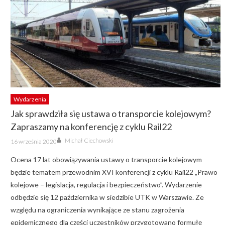
Wydarzenia
Jak sprawdziła się ustawa o transporcie kolejowym?
Zapraszamy na konferencję z cyklu Rail22
Author
Posted
Michał Ciechowski
16 września 2020
on
Ocena 17 lat obowiązywania ustawy o transporcie kolejowym
będzie tematem przewodnim XVI konferencji z cyklu Rail22 „Prawo
kolejowe – legislacja, regulacja i bezpieczeństwo”. Wydarzenie
odbędzie się 12 października w siedzibie UTK w Warszawie. Ze
względu na ograniczenia wynikające ze stanu zagrożenia
epidemicznego dla części uczestników przygotowano formułę