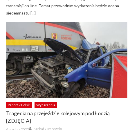
transmisji on-line. Temat przewodnim wydarzenia będzie ocena
siedemnastu […]
Raport Z Polski
Wydarzenia
Tragedia na przejeździe kolejowym pod Łodzią
[ZDJĘCIA]
Author
Posted
Michał Ciechowski
6 grudnia 2022