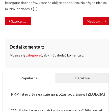
kategorie dochodów, które są objęte podatkiem. Należą do nich m.
in. tzw. dochody z […]
NAWIGACJA
Sztuczna inteligencja zwiększy bezpieczeństwo na drogach?
Medcom laureatem Zielonej Nagrody Kolejowej
WPISU
Dodaj komentarz
Musisz się
zalogować
, aby móc dodać komentarz.
Popularne
Ostatnie
PKP Intercity reaguje na pożar pociągów [ZDJĘCIA]
“Myślała, że maszynista ją przepuszcza”. Wypadek