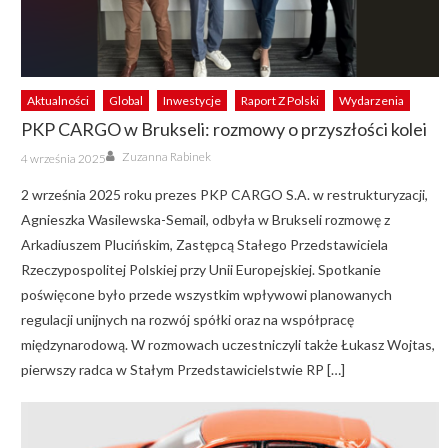
Aktualności
Global
Inwestycje
Raport Z Polski
Wydarzenia
PKP CARGO w Brukseli: rozmowy o przyszłości kolei
Author
Posted
Zuzanna Rabinek
4 września 2025
on
2 września 2025 roku prezes PKP CARGO S.A. w restrukturyzacji,
Agnieszka Wasilewska-Semail, odbyła w Brukseli rozmowę z
Arkadiuszem Plucińskim, Zastępcą Stałego Przedstawiciela
Rzeczypospolitej Polskiej przy Unii Europejskiej. Spotkanie
poświęcone było przede wszystkim wpływowi planowanych
regulacji unijnych na rozwój spółki oraz na współpracę
międzynarodową. W rozmowach uczestniczyli także Łukasz Wojtas,
pierwszy radca w Stałym Przedstawicielstwie RP […]