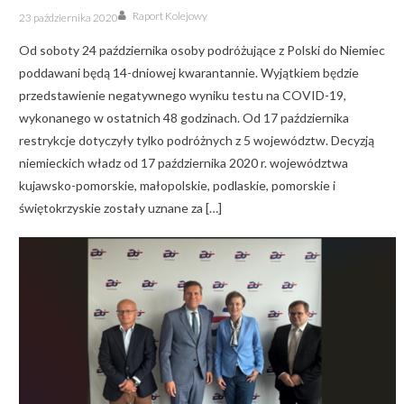
Author
Posted
Raport Kolejowy
23 października 2020
on
Od soboty 24 października osoby podróżujące z Polski do Niemiec
poddawani będą 14-dniowej kwarantannie. Wyjątkiem będzie
przedstawienie negatywnego wyniku testu na COVID-19,
wykonanego w ostatnich 48 godzinach. Od 17 października
restrykcje dotyczyły tylko podróżnych z 5 województw. Decyzją
niemieckich władz od 17 października 2020 r. województwa
kujawsko-pomorskie, małopolskie, podlaskie, pomorskie i
świętokrzyskie zostały uznane za […]