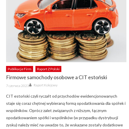
Publikacje Firm
Raport Z Polski
Firmowe samochody osobowe a CIT estoński
Author
Posted
Raport Kolejowy
7 czerwca 2023
on
CIT estoński czyli ryczałt od przychodów ewidencjonowanych
staje się coraz chętnej wybieraną formą opodatkowania dla spółek i
wspólników. Oprócz zalet związanych z niższym, łącznym
opodatkowaniem spółki i wspólników (w przypadku dystrybucji
zysku) należy mieć na uwadze to, że wskazane zostały dodatkowe