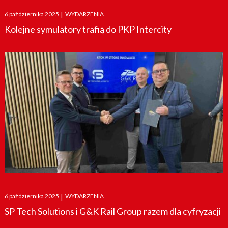
Posted
6 października 2025
|
WYDARZENIA
on
Kolejne symulatory trafią do PKP Intercity
Posted
6 października 2025
|
WYDARZENIA
on
SP Tech Solutions i G&K Rail Group razem dla cyfryzacji