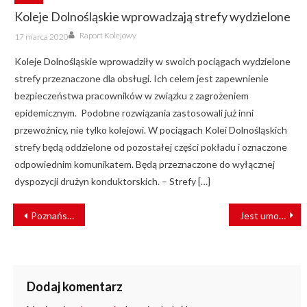
Koleje Dolnośląskie wprowadzają strefy wydzielone
Author
Posted
Raport Kolejowy
17 marca 2020
on
Koleje Dolnośląskie wprowadziły w swoich pociągach wydzielone
strefy przeznaczone dla obsługi. Ich celem jest zapewnienie
bezpieczeństwa pracowników w związku z zagrożeniem
epidemicznym. Podobne rozwiązania zastosowali już inni
przewoźnicy, nie tylko kolejowi. W pociągach Kolei Dolnośląskich
strefy będą oddzielone od pozostałej części pokładu i oznaczone
odpowiednim komunikatem. Będą przeznaczone do wyłącznej
dyspozycji drużyn konduktorskich. – Strefy […]
NAWIGACJA
Poznańska Kolej Metropolitalna rozpocznie działanie na odcinku Poznań – Kościan
Jest umowa na dokumentację projektową dla modernizacji linii Tczew – Czersk
WPISU
Dodaj komentarz