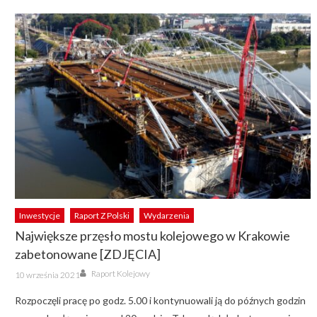
Inwestycje
Raport Z Polski
Wydarzenia
Największe przęsło mostu kolejowego w Krakowie
zabetonowane [ZDJĘCIA]
Author
Posted
Raport Kolejowy
10 września 2021
on
Rozpoczęli pracę po godz. 5.00 i kontynuowali ją do późnych godzin