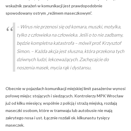
wskaźnik zarażeń w komunikacji jest prawdopodobnie
spowodowany ostrym „reżimem maseczkowym”.
– Wirus nie przenosi się od komara, muszki, motylka,
tylko z człowieka na człowieka. Jeśli o to nie zadbamy,
będzie kompletna katastrofa – mówił prof. Krzysztof
Simon. – Każda akcja jest słuszna, która przekona tych
dziwnych ludzi, lekceważących. Zachęcajcie do
noszenia masek, mycia rąk i dystansu.
Obecnie w pojazdach komunikacji miejskiej limit pasażerów wynosi
połowę miejsc stojących i siedzących. Kontrolerzy MPK Wrocław
już od kilku miesięcy, wspólnie z policją i strażą miejską, rozdają
maseczki osobom, które w tramwaju lub autobusie nie mają
zakrytego nosa i ust. Łącznie rozdali ok. kilkunastu tysięcy
maseczek.