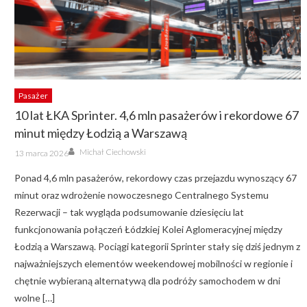
Pasażer
10 lat ŁKA Sprinter. 4,6 mln pasażerów i rekordowe 67
minut między Łodzią a Warszawą
Author
Posted
Michał Ciechowski
13 marca 2026
on
Ponad 4,6 mln pasażerów, rekordowy czas przejazdu wynoszący 67
minut oraz wdrożenie nowoczesnego Centralnego Systemu
Rezerwacji – tak wygląda podsumowanie dziesięciu lat
funkcjonowania połączeń Łódzkiej Kolei Aglomeracyjnej między
Łodzią a Warszawą. Pociągi kategorii Sprinter stały się dziś jednym z
najważniejszych elementów weekendowej mobilności w regionie i
chętnie wybieraną alternatywą dla podróży samochodem w dni
wolne […]