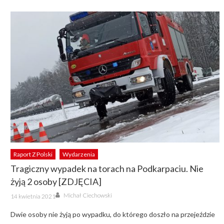
Raport Z Polski
Wydarzenia
Tragiczny wypadek na torach na Podkarpaciu. Nie
żyją 2 osoby [ZDJĘCIA]
Author
Posted
Michał Ciechowski
14 kwietnia 2021
on
Dwie osoby nie żyją po wypadku, do którego doszło na przejeździe