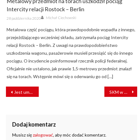
Metalowy przedmiot na torach uszkodził pociąg
Intercity relacji Rostock – Berlin
Author
Posted
Michał Ciechowski
28 października 2020
on
Metalowa część pociągu, która prawdopodobnie wypadła z innego,
przejeżdżającego wcześniej składu, zatrzymała pociąg Intercity
relacji Rostock – Berlin. Z uwagi na prawdopodobieństwo
uszkodzenia wagonu, pasażerowie musieli przesiąść się do innego
pociągu. O incydencie poinformował rzecznik policji federalnej.
Oficjalnie nie ustalono, jak prawie 1,5-metrowy przedmiot znalazł
się na torach. Wstępnie mówi się o oderwaniu go od […]
NAWIGACJA
Jest umowa na modernizację ul. Piekarskiej w Bytomiu
SKM w Warszawie testuje Impulsy 2 [VIDEO]
WPISU
Dodaj komentarz
Musisz się
zalogować
, aby móc dodać komentarz.