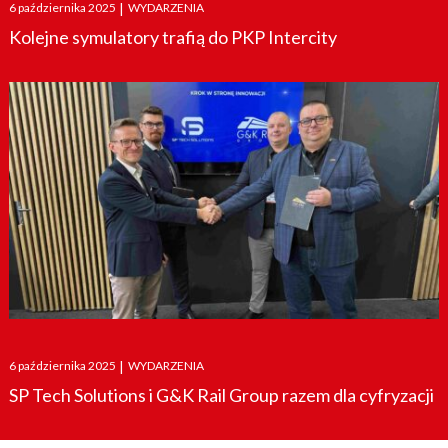
Posted
6 października 2025
|
WYDARZENIA
on
Kolejne symulatory trafią do PKP Intercity
Posted
6 października 2025
|
WYDARZENIA
on
SP Tech Solutions i G&K Rail Group razem dla cyfryzacji