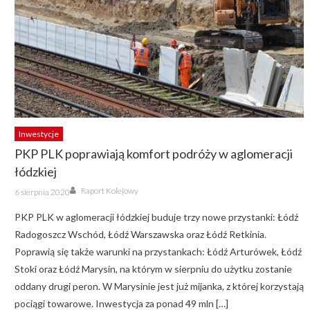
Inwestycje
PKP PLK poprawiają komfort podróży w aglomeracji
łódzkiej
Author
Posted
Raport Kolejowy
6 sierpnia 2020
on
PKP PLK w aglomeracji łódzkiej buduje trzy nowe przystanki: Łódź
Radogoszcz Wschód, Łódź Warszawska oraz Łódź Retkinia.
Poprawią się także warunki na przystankach: Łódź Arturówek, Łódź
Stoki oraz Łódź Marysin, na którym w sierpniu do użytku zostanie
oddany drugi peron. W Marysinie jest już mijanka, z której korzystają
pociągi towarowe. Inwestycja za ponad 49 mln […]