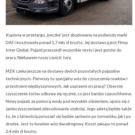
Kupiona w przetargu „beczka” jest zbudowana na podwoziu marki
DAF i kosztowała ponad 1,7 mln zł brutto. Jej dostawcą jest Firma
Inter Global. Pojazd przeszedł wszystkie testy i jest gotów do
pracy. Niebawem ruszy czyścić tory.
MZK czeka jeszcze na dostawy dwóch pozostałych pojazdów
technicznych. Pierwszy to specjalny wóz do czyszczenia rowków i
przestrzeni międzyszynowych. Jak usprawni on pracę? Obecnie
czyszczenie torów odbywa się ręcznie, co jest bardzo czasochłonne.
Nowy pojazd, za pomocą wody pod wysokim ciśnieniem, upora się z
zanieczyszczeniami zdecydowanie szybciej. Jego zaletą będzie także
to, że z łatwością poruszał się będzie zarówno po torowisku, jak i po
drodze. Jest to bowiem wóz dwudrogowy. Koszt zakupu to ponad
2,4 mln zł brutto.