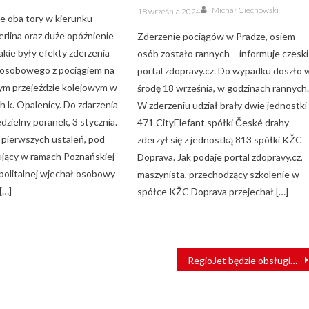
Author
Posted
Michał Ciechowski
18 września 2024
on
 oba tory w kierunku
erlina oraz duże opóźnienie
Zderzenie pociągów w Pradze, osiem
takie były efekty zderzenia
osób zostało rannych – informuje czeski
osobowego z pociągiem na
portal zdopravy.cz. Do wypadku doszło 
ym przejeździe kolejowym w
środę 18 września, w godzinach rannych
 k. Opalenicy. Do zdarzenia
W zderzeniu udział brały dwie jednostki
dzielny poranek, 3 stycznia.
471 CityElefant spółki České drahy
z pierwszych ustaleń, pod
zderzył się z jednostką 813 spółki KŽC
ujący w ramach Poznańskiej
Doprava. Jak podaje portal zdopravy.cz,
politalnej wjechał osobowy
maszynista, przechodzący szkolenie w
[…]
spółce KŽC Doprava przejechał […]
RegioJet będzie obsługiwać trasę Warszawa – Belgia