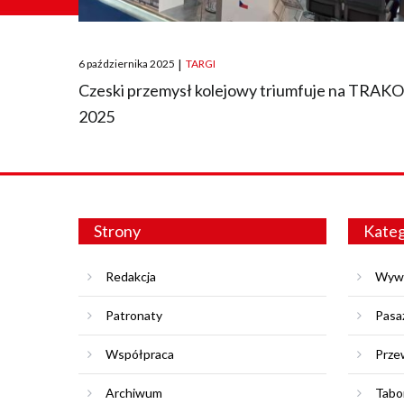
Posted
6 października 2025
|
TARGI
on
Czeski przemysł kolejowy triumfuje na TRAK
2025
Strony
Kateg
Redakcja
Wyw
Patronaty
Pasa
Współpraca
Prze
Archiwum
Tabo