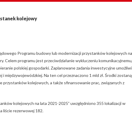
ystanek kolejowy
Rządowego Programu budowy lub modernizacji przystanków kolejowych n
tury. Celem programu jest przeciwdziałanie wykluczeniu komunikacyjnemu
eranie polskiej gospodarki. Zaplanowane zadania inwestycyjne umożliwi
 i międzywojewódzkiej. Na ten cel przeznaczono 1 mld zł. Środki zostaną
 przystanków kolejowych, a także sfinansowanie prac, związanych z
nków kolejowych na lata 2021-2025” uwzględniono 355 lokalizacji w
na liście rezerwowej 182.