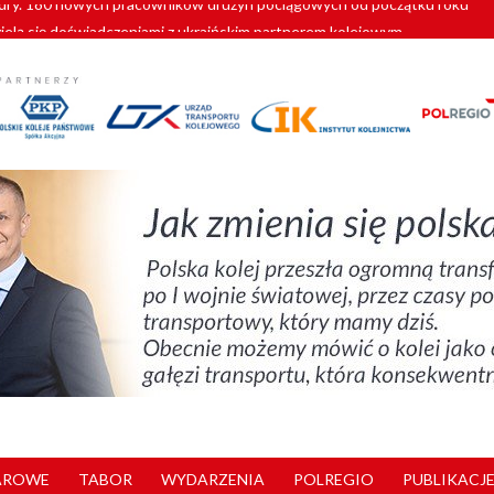
zielą się doświadczeniami z ukraińskim partnerem kolejowym
wej Bydgoszcz Fordon zakończona
zystkie Vectrony na 230 km/h
pociągi od PESA. Sześć nowoczesnych ELF-ów wyjedzie na tory w 202
y. 180 nowych pracowników drużyn pociągowych od początku roku
AROWE
TABOR
WYDARZENIA
POLREGIO
PUBLIKACJE