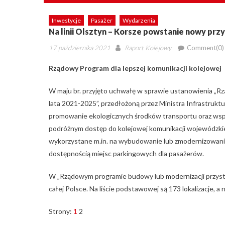
Inwestycje
Pasażer
Wydarzenia
Na linii Olsztyn – Korsze powstanie nowy prz
Posted
Author
17 października 2021
Raport Kolejowy
Comment(0)
on
Rządowy Program dla lepszej komunikacji kolejowej
W maju br. przyjęto uchwałę w sprawie ustanowienia „
lata 2021-2025”, przedłożoną przez Ministra Infrastruk
promowanie ekologicznych środków transportu oraz wspi
podróżnym dostęp do kolejowej komunikacji wojewódzkiej
wykorzystane m.in. na wybudowanie lub zmodernizowanie
dostępnością miejsc parkingowych dla pasażerów.
W „Rządowym programie budowy lub modernizacji przysta
całej Polsce. Na liście podstawowej są 173 lokalizacje, a 
Strony:
1
2