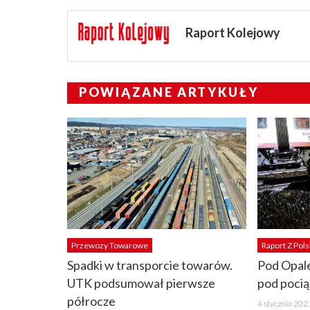
Raport Kolejowy
POWIĄZANE ARTYKUŁY
Przewozy Towarowe
Raport Z Pols
Spadki w transporcie towarów.
Pod Opal
UTK podsumował pierwsze
pod poci
półrocze
Posted
4 stycznia 202
on