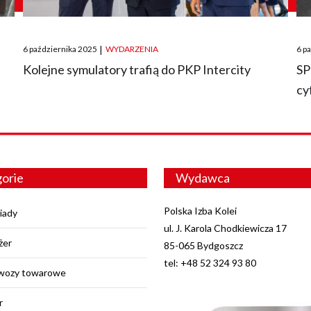
Posted
Pos
6 października 2025
|
WYDARZENIA
6 p
on
on
O
Kolejne symulatory trafią do PKP Intercity
SP
cy
orie
Wydawca
Polska Izba Kolei
iady
ul. J. Karola Chodkiewicza 17
żer
85-065 Bydgoszcz
tel: +48 52 324 93 80
wozy towarowe
r