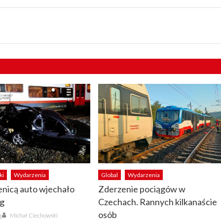
ki
Wydarzenia
Global
Wydarzenia
enicą auto wjechało
Zderzenie pociągów w
ąg
Czechach. Rannych kilkanaście
Author
osób
Michał Ciechowski
1