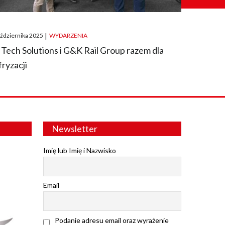
ted
aździernika 2025
|
WYDARZENIA
 Tech Solutions i G&K Rail Group razem dla
fryzacji
Newsletter
Imię lub Imię i Nazwisko
Email
Podanie adresu email oraz wyrażenie