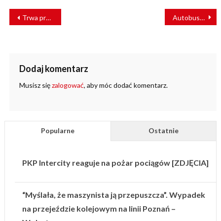
NAWIGACJA
Trwa przywracanie ruchu na szlaku Miechów–Słomniki po wykolejeniu pociągu
Autobusem z Trzebnicy: województwo remontuje pierwszą samorządową linię kolejową
WPISU
Dodaj komentarz
Musisz się
zalogować
, aby móc dodać komentarz.
Popularne
Ostatnie
PKP Intercity reaguje na pożar pociągów [ZDJĘCIA]
“Myślała, że maszynista ją przepuszcza”. Wypadek
na przejeździe kolejowym na linii Poznań –