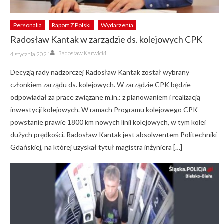
Personalia
Raport Z Polski
Wydarzenia
Radosław Kantak w zarządzie ds. kolejowych CPK
Author
Posted
Radosław Karwicki
4 stycznia 2021
on
Decyzją rady nadzorczej Radosław Kantak został wybrany
członkiem zarządu ds. kolejowych. W zarządzie CPK będzie
odpowiadał za prace związane m.in.: z planowaniem i realizacją
inwestycji kolejowych. W ramach Programu kolejowego CPK
powstanie prawie 1800 km nowych linii kolejowych, w tym kolei
dużych prędkości. Radosław Kantak jest absolwentem Politechniki
Gdańskiej, na której uzyskał tytuł magistra inżyniera […]