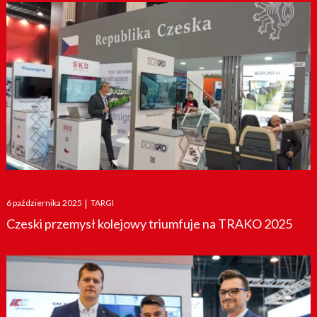
Posted
6 października 2025
|
TARGI
on
Czeski przemysł kolejowy triumfuje na TRAKO 2025