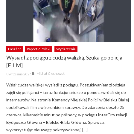
Pasażer
Raport Z Polski
Wydarzenia
Wysiadł z pociągu z cudzą walizką. Szuka go policja
[FILM]
Author
Posted
Michał Ciechowski
8 września 2021
on
Wziął cudzą walizkę i wysiadł z pociągu. Poszukiwaniem złodzieja
zajęli się policjanci – teraz funkcjonariusze o pomoc zwrócili się do
internautów. Na stronie Komendy Miejskiej Policji w Bielsku-Białej
opublikowali film z wizerunkiem sprawcy. Do zdarzenia doszło 25
czerwca, kilkanaście minut po północy, w pociągu InterCity relacji
Bydgoszcz Główna – Bielsko-Biała Główna. Sprawca,
wykorzystując nieuwagę pokrzywdzonej, […]