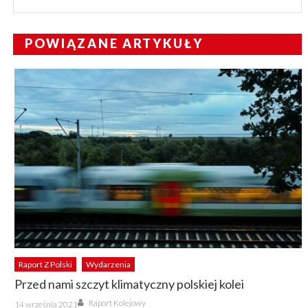
POWIĄZANE ARTYKUŁY
Raport Z Polski
Wydarzenia
Przed nami szczyt klimatyczny polskiej kolei
Author
Posted
Raport Kolejowy
14 września 2021